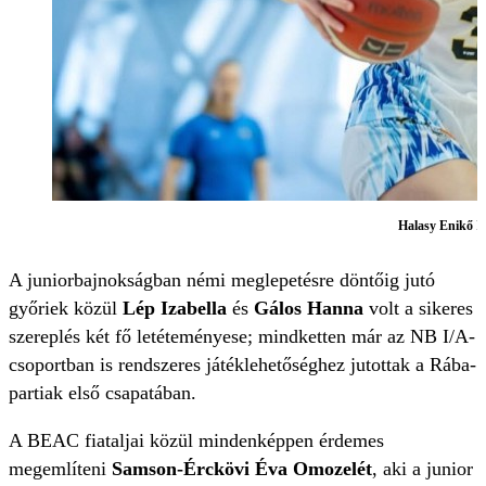
Halasy Enikő
F
A juniorbajnokságban némi meglepetésre döntőig jutó
győriek közül
Lép Izabella
és
Gálos Hanna
volt a sikeres
szereplés két fő letéteményese; mindketten már az NB I/A-
csoportban is rendszeres játéklehetőséghez jutottak a Rába-
partiak első csapatában.
A BEAC fiataljai közül mindenképpen érdemes
megemlíteni
Samson-Érckövi Éva Omozelét
, aki a junior