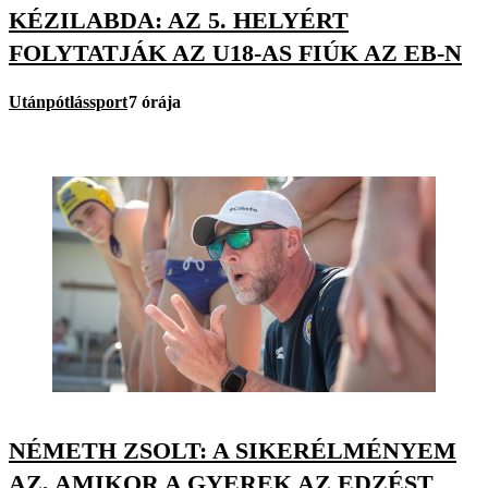
KÉZILABDA: AZ 5. HELYÉRT
FOLYTATJÁK AZ U18-AS FIÚK AZ EB-N
Utánpótlássport
7 órája
NÉMETH ZSOLT: A SIKERÉLMÉNYEM
AZ, AMIKOR A GYEREK AZ EDZÉST