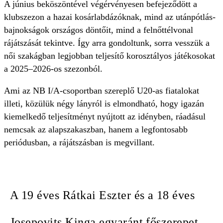
A június beköszöntével végérvényesen befejeződött a
klubszezon a hazai kosárlabdázóknak, mind az utánpótlás-
bajnokságok országos döntőit, mind a felnőttélvonal
rájátszását tekintve. Így arra gondoltunk, sorra vesszük a
női szakágban legjobban teljesítő korosztályos játékosokat
a 2025–2026-os szezonból.
Ami az NB I/A-csoportban szereplő U20-as fiatalokat
illeti, közülük négy lányról is elmondható, hogy igazán
kiemelkedő teljesítményt nyújtott az idényben, ráadásul
nemcsak az alapszakaszban, hanem a legfontosabb
periódusban, a rájátszásban is megvillant.
A 19 éves Rátkai Eszter és a 18 éves
Josepovits Kinga egyaránt főszerepet