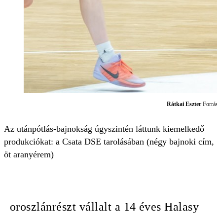
Rátkai Eszter
Forrás:
Az utánpótlás-bajnokság úgyszintén láttunk kiemelkedő
produkciókat: a Csata DSE tarolásában (négy bajnoki cím,
öt aranyérem)
oroszlánrészt vállalt a 14 éves Halasy