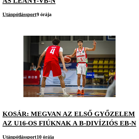
AS LEÁNY-VB-N
Utánpótlássport
9 órája
KOSÁR: MEGVAN AZ ELSŐ GYŐZELEM
AZ U16-OS FIÚKNAK A B-DIVÍZIÓS EB-N
Utánpótlássport
10 órája