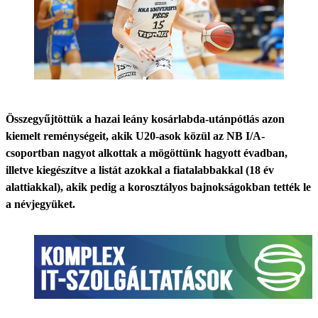
Összegyűjtöttük a hazai leány kosárlabda-utánpótlás azon
kiemelt reménységeit, akik U20-asok közül az NB I/A-
csoportban nagyot alkottak a mögöttünk hagyott évadban,
illetve kiegészítve a listát azokkal a fiatalabbakkal (18 év
alattiakkal), akik pedig a korosztályos bajnokságokban tették le
a névjegyüket.