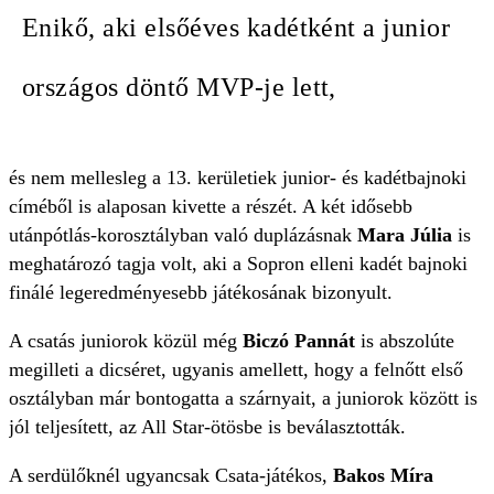
Enikő, aki elsőéves kadétként a junior
országos döntő MVP-je lett,
és nem mellesleg a 13. kerületiek junior- és kadétbajnoki
címéből is alaposan kivette a részét. A két idősebb
utánpótlás-korosztályban való duplázásnak
Mara Júlia
is
meghatározó tagja volt, aki a Sopron elleni kadét bajnoki
finálé legeredményesebb játékosának bizonyult.
A csatás juniorok közül még
Biczó Pannát
is abszolúte
megilleti a dicséret, ugyanis amellett, hogy a felnőtt első
osztályban már bontogatta a szárnyait, a juniorok között is
jól teljesített, az All Star-ötösbe is beválasztották.
A serdülőknél ugyancsak Csata-játékos,
Bakos Míra