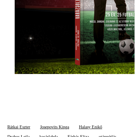
Rátkai Eszter
Josepovits Kinga
Halasy Enikő
Drahos Leila
kosárlabda
Fárbás Eliza
utánpótlás