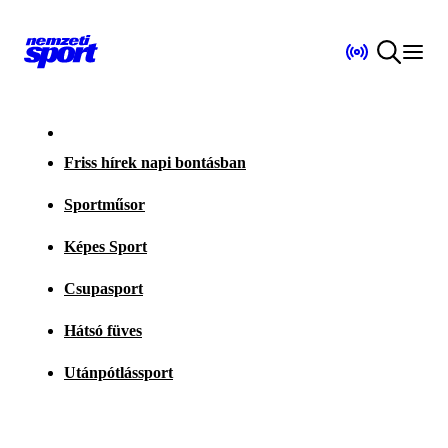
Friss hírek napi bontásban
Sportműsor
Képes Sport
Csupasport
Hátsó füves
Utánpótlássport