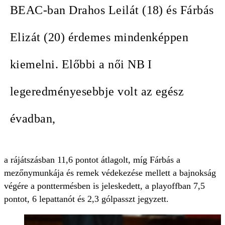
BEAC-ban Drahos Leilát (18) és Fárbás
Elizát (20) érdemes mindenképpen
kiemelni. Előbbi a női NB I
legeredményesebbje volt az egész
évadban,
a rájátszásban 11,6 pontot átlagolt, míg Fárbás a
mezőnymunkája és remek védekezése mellett a bajnokság
végére a ponttermésben is jeleskedett, a playoffban 7,5
pontot, 6 lepattanót és 2,3 gólpasszt jegyzett.