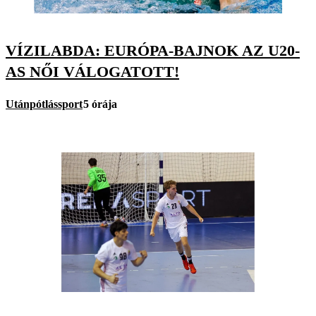
VÍZILABDA: EURÓPA-BAJNOK AZ U20-
AS NŐI VÁLOGATOTT!
Utánpótlássport
5 órája