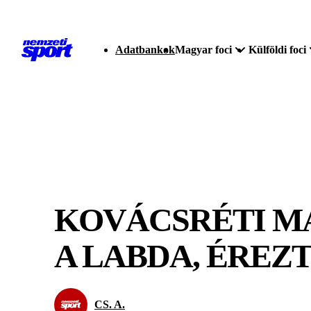
Adatbankok
Magyar foci
Külföldi foci
KOVÁCSRÉTI M
A LABDA, ÉREZ
CS. A.