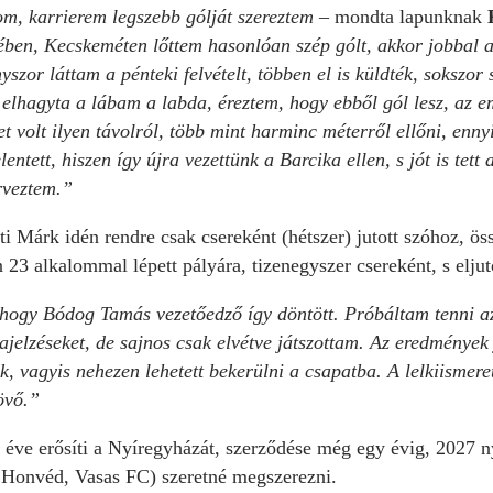
, karrierem legszebb gólját szereztem
– mondta lapunknak
en, Kecskeméten lőttem hasonlóan szép gólt, akkor jobbal a 
nyszor láttam a pénteki felvételt, többen el is küldték, sokszo
elhagyta a lábam a labda, éreztem, hogy ebből gól lesz, az emb
t volt ilyen távolról, több mint harminc méterről ellőni, enn
entett, hiszen így újra vezettünk a Barcika ellen, s jót is tett
terveztem.”
i Márk idén rendre csak csereként (hétszer) jutott szóhoz, ös
 23 alkalommal lépett pályára, tizenegyszer csereként, s elju
 hogy Bódog Tamás vezetőedző így döntött. Próbáltam tenni azé
zajelzéseket, de sajnos csak elvétve játszottam. Az eredmények
tek, vagyis nehezen lehetett bekerülni a csapatba. A lelkiismer
jövő.”
l éve erősíti a Nyíregyházát, szerződése még egy évig, 2027 n
. Honvéd, Vasas FC) szeretné megszerezni.