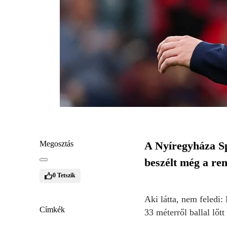
Megosztás
A Nyíregyháza Sp
beszélt még a rem
0
Tetszik
Aki látta, nem feledi:
Címkék
33 méterről ballal lőt