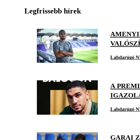
Legfrissebb hírek
AMENYID
VALÓSZ
Labdarúgó N
A PREMI
IGAZOL
Labdarúgó N
GARAI 