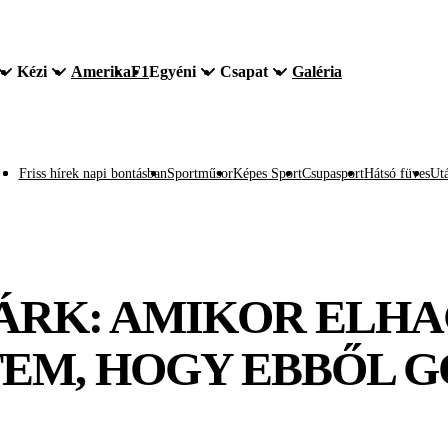
Kézi
Amerika
F1
Egyéni
Csapat
Galéria
Friss hírek napi bontásban
Sportműsor
Képes Sport
Csupasport
Hátsó füves
Utá
ÁRK: AMIKOR ELHA
TEM, HOGY EBBŐL G