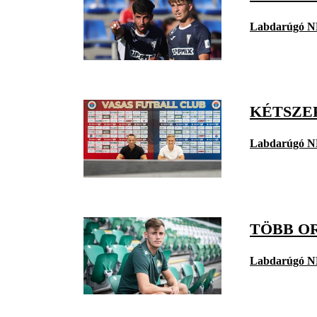
Labdarúgó N
KÉTSZER
Labdarúgó N
TÖBB OR
Labdarúgó N