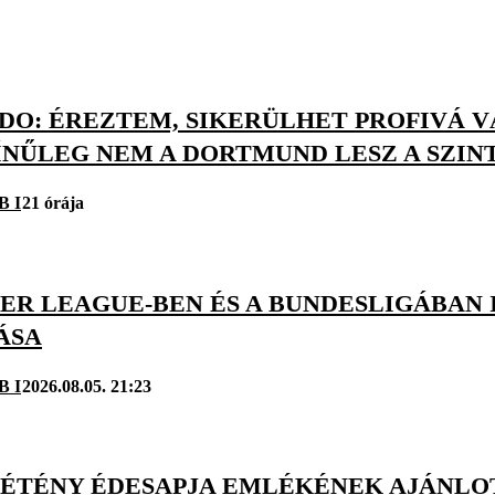
O: ÉREZTEM, SIKERÜLHET PROFIVÁ VÁ
ÍNŰLEG NEM A DORTMUND LESZ A SZIN
B I
21 órája
ER LEAGUE-BEN ÉS A BUNDESLIGÁBAN I
ÁSA
B I
2026.08.05. 21:23
ZÉTÉNY ÉDESAPJA EMLÉKÉNEK AJÁNLO