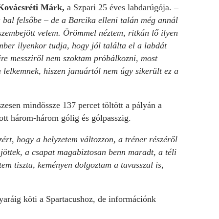
Kovácsréti Márk,
a Szpari 25 éves labdarúgója. –
bal felsőbe – de a Barcika elleni talán még annál
r szembejött velem. Örömmel néztem, ritkán lő ilyen
er ilyenkor tudja, hogy jól találta el a labdát
yire messziről nem szoktam próbálkozni, most
 a lelkemnek, hiszen januártól nem úgy sikerült ez a
szesen mindössze 137 percet töltött a pályán a
tott három-három gólig és gólpasszig.
rt, hogy a helyzetem változzon, a tréner részéről
 jöttek, a csapat magabiztosan benn maradt, a téli
etem tiszta, keményen dolgoztam a tavasszal is,
yaráig köti a Spartacushoz, de információnk