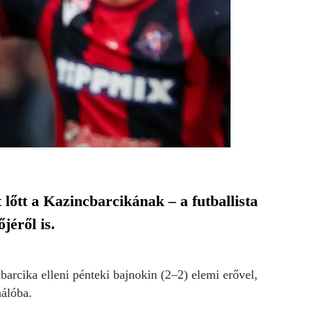
őtt a Kazincbarcikának – a futballista
jéről is.
arcika elleni pénteki bajnokin (2–2) elemi erővel,
hálóba.