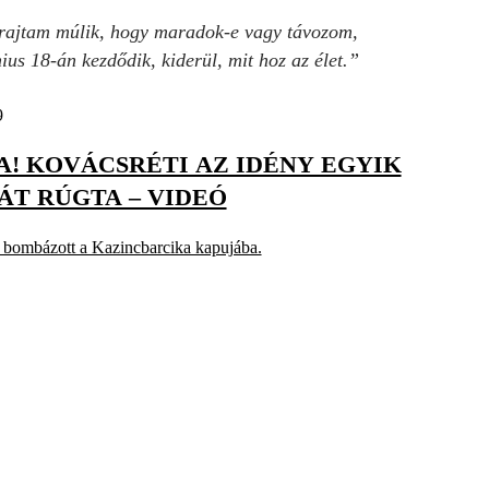
 rajtam múlik, hogy maradok-e vagy távozom,
us 18-án kezdődik, kiderül, mit hoz az élet.”
9
! KOVÁCSRÉTI AZ IDÉNY EGYIK
T RÚGTA – VIDEÓ
 bombázott a Kazincbarcika kapujába.