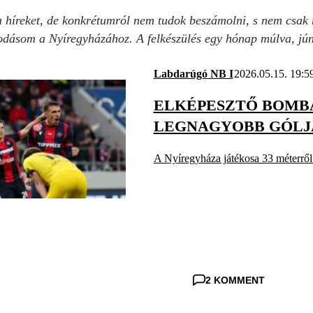
a híreket, de konkrétumról nem tudok beszámolni, s nem csak
odásom a Nyíregyházához. A felkészülés egy hónap múlva, júni
Labdarúgó NB I
2026.05.15. 19:5
ELKÉPESZTŐ BOMBA
LEGNAGYOBB GÓLJÁ
A Nyíregyháza játékosa 33 méterről
2 KOMMENT