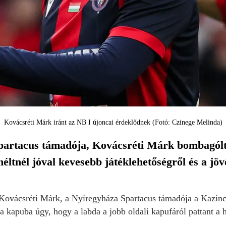
Kovácsréti Márk iránt az NB I újoncai érdeklődnek (Fotó: Czinege Melinda)
artacus támadója, Kovácsréti Márk bombagólt l
éltnél jóval kevesebb játéklehetőségről és a jövő
 Kovácsréti Márk, a Nyíregyháza Spartacus támadója a Kazincb
t a kapuba úgy, hogy a labda a jobb oldali kapufáról pattant a 