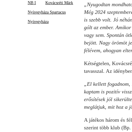
NB I
Kovácsréti Márk
„Nyugodtan mondhatom
Még 2024 szeptemberéb
Nyíregyháza Spartacus
is szebb volt. Jó néhá
Nyíregyháza
gólt az ember. Amikor 
vagy sem. Spontán ötle
bejött. Nagy örömöt jel
félévem, ahogyan el
Kétségtelen, Kovácsrét
tavasszal. Az idényben
„El kellett fogadnom,
kaptam is pozitív viss
erősítések jól sikerül
meglátjuk, mit hoz a 
A játékos három és fé
szerint több klub (Bp