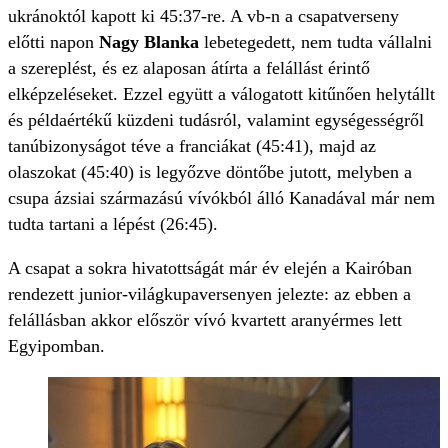
ukránoktól kapott ki 45:37-re. A vb-n a csapatverseny
előtti napon
Nagy Blanka
lebetegedett, nem tudta vállalni
a szereplést, és ez alaposan átírta a felállást érintő
elképzeléseket. Ezzel együtt a válogatott kitűnően helytállt
és példaértékű küzdeni tudásról, valamint egységességről
tanúbizonyságot téve a franciákat (45:41), majd az
olaszokat (45:40) is legyőzve döntőbe jutott, melyben a
csupa ázsiai származású vívókból álló Kanadával már nem
tudta tartani a lépést (26:45).
A csapat a sokra hivatottságát már év elején a Kairóban
rendezett junior-világkupaversenyen jelezte: az ebben a
felállásban akkor először vívó kvartett aranyérmes lett
Egyipomban.