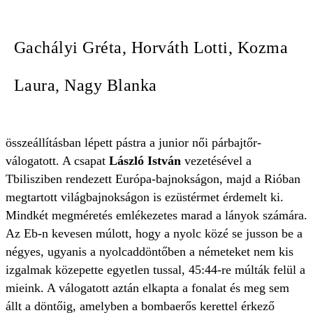
Gachályi Gréta, Horváth Lotti, Kozma
Laura, Nagy Blanka
összeállításban lépett pástra a junior női párbajtőr-
válogatott. A csapat
László István
vezetésével a
Tbilisziben rendezett Európa-bajnokságon, majd a Rióban
megtartott világbajnokságon is ezüstérmet érdemelt ki.
Mindkét megméretés emlékezetes marad a lányok számára.
Az Eb-n kevesen múlott, hogy a nyolc közé se jusson be a
négyes, ugyanis a nyolcaddöntőben a németeket nem kis
izgalmak közepette egyetlen tussal, 45:44-re múlták felül a
mieink. A válogatott aztán elkapta a fonalat és meg sem
állt a döntőig, amelyben a bombaerős kerettel érkező