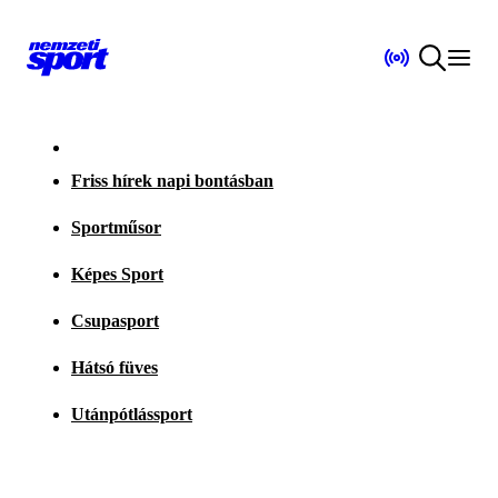
Friss hírek napi bontásban
Sportműsor
Képes Sport
Csupasport
Hátsó füves
Utánpótlássport