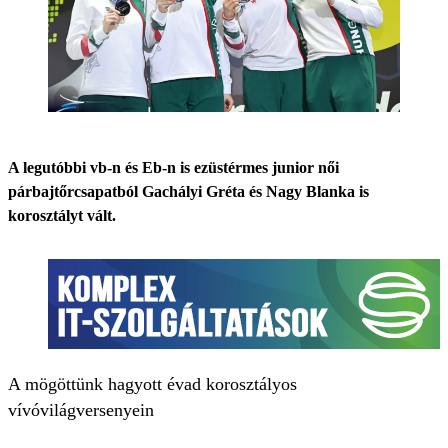
A legutóbbi vb-n és Eb-n is ezüstérmes junior női
párbajtőrcsapatból Gachályi Gréta és Nagy Blanka is
korosztályt vált.
A mögöttünk hagyott évad korosztályos
vívóvilágversenyein