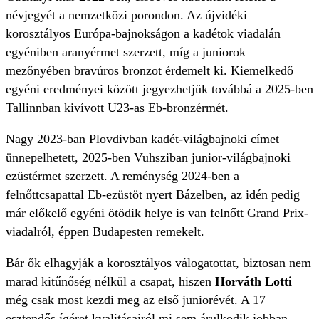
névjegyét a nemzetközi porondon. Az újvidéki
korosztályos Európa-bajnokságon a kadétok viadalán
egyéniben aranyérmet szerzett, míg a juniorok
mezőnyében bravúros bronzot érdemelt ki. Kiemelkedő
egyéni eredményei között jegyezhetjük továbbá a 2025-ben
Tallinnban kivívott U23-as Eb-bronzérmét.
Nagy 2023-ban Plovdivban kadét-világbajnoki címet
ünnepelhetett, 2025-ben Vuhsziban junior-világbajnoki
ezüstérmet szerzett. A reménység 2024-ben a
felnőttcsapattal Eb-ezüstöt nyert Bázelben, az idén pedig
már előkelő egyéni ötödik helye is van felnőtt Grand Prix-
viadalról, éppen Budapesten remekelt.
Bár ők elhagyják a korosztályos válogatottat, biztosan nem
marad kitűnőség nélkül a csapat, hiszen
Horváth Lotti
még csak most kezdi meg az első juniorévét. A 17
esztendős ígéret kvalitásairól mi sem árulkodik jobban,