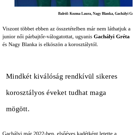
Balról: Kozma Laura, Nagy Blanka, Gachályi Grét
Viszont többet ebben az összetételben már nem láthatjuk a
junior női párbajtőr-válogatottat, ugyanis
Gachályi Gréta
és Nagy Blanka is elköszön a korosztálytól.
Mindkét kiválóság rendkívül sikeres
korosztályos éveket tudhat maga
mögött.
Gachályi már 2022-ben, elsőéves kadétként letette a