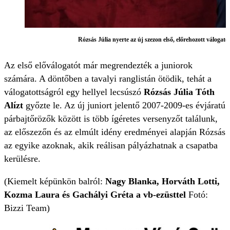
Rózsás Júlia nyerte az új szezon első, előrehozott válogat
Az első előválogatót már megrendezték a juniorok
számára. A döntőben a tavalyi ranglistán ötödik, tehát a
válogatottságról egy hellyel lecsúszó
Rózsás Júlia Tóth
Alízt
győzte le. Az új juniort jelentő 2007-2009-es évjáratú
párbajtőrözők között is több ígéretes versenyzőt találunk,
az előszezőn és az elmúlt idény eredményei alapján Rózsás
az egyike azoknak, akik reálisan pályázhatnak a csapatba
kerülésre.
(Kiemelt képünkön balról:
Nagy Blanka, Horváth Lotti,
Kozma Laura és Gachályi Gréta
a vb-ezüsttel
Fotó:
Bizzi Team)