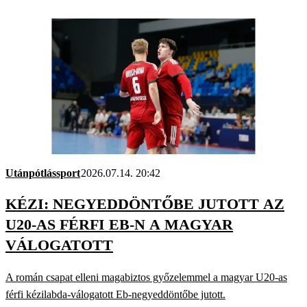
Utánpótlássport
2026.07.14. 20:42
KÉZI: NEGYEDDÖNTŐBE JUTOTT AZ
U20-AS FÉRFI EB-N A MAGYAR
VÁLOGATOTT
A román csapat elleni magabiztos győzelemmel a magyar U20-as
férfi kézilabda-válogatott Eb-negyeddöntőbe jutott.