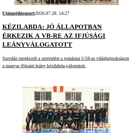
Utánpótlássport
2026.07.28. 14:27
KÉZILABDA: JÓ ÁLLAPOTBAN
ÉRKEZIK A VB-RE AZ IFJÚSÁGI
LEÁNYVÁLOGATOTT
Szerdán megkezdi a szereplést a romániai U18-as világbajnokságon
a magyar ifjúsági leány kézilabda-válogatott.