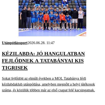
Utánpótlássport
2026.06.28. 11:47
KÉZILABDA: JÓ HANGULATBAN
FEJLŐDNEK A TATABÁNYAI KIS
TIGRISEK
Sokat fejlődött az elmúlt években a MOL Tatabánya férfi
kézilabdaklub utánpótlása, amelyben megnőtt a helyi játékosok
száma, és közülük többen már az első csapat felé kacsingatnak.