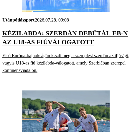
Utánpótlássport
2026.07.28. 09:08
KÉZILABDA: SZERDÁN DEBÜTÁL EB-N
AZ U18-AS FIÚVÁLOGATOTT
Első Európa-bajnokságán kezdi meg a szereplést szerdán az ifjúsági,
vagyis U18-as fiú kézilabda-válogatott, amely Szerbiában szerepel
kontinensviadalon.