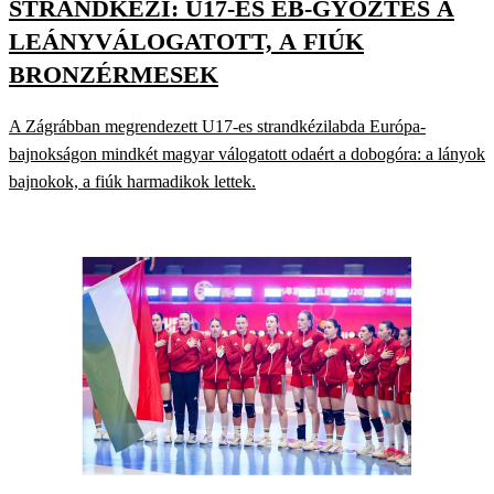
STRANDKÉZI: U17-ES EB-GYŐZTES A
LEÁNYVÁLOGATOTT, A FIÚK
BRONZÉRMESEK
A Zágrábban megrendezett U17-es strandkézilabda Európa-
bajnokságon mindkét magyar válogatott odaért a dobogóra: a lányok
bajnokok, a fiúk harmadikok lettek.