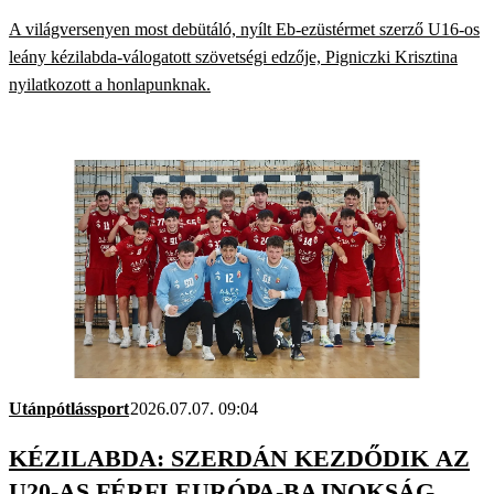
A világversenyen most debütáló, nyílt Eb-ezüstérmet szerző U16-os
leány kézilabda-válogatott szövetségi edzője, Pigniczki Krisztina
nyilatkozott a honlapunknak.
Utánpótlássport
2026.07.07. 09:04
KÉZILABDA: SZERDÁN KEZDŐDIK AZ
U20-AS FÉRFI EURÓPA-BAJNOKSÁG