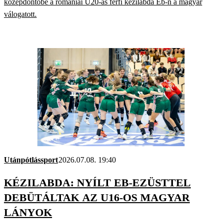
középdöntőbe a romániai U20-as férfi kézilabda Eb-n a magyar
válogatott.
Utánpótlássport
2026.07.08. 19:40
KÉZILABDA: NYÍLT EB-EZÜSTTEL
DEBÜTÁLTAK AZ U16-OS MAGYAR
LÁNYOK