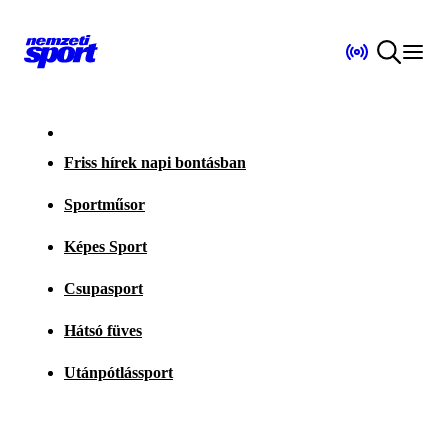
Friss hírek napi bontásban
Sportműsor
Képes Sport
Csupasport
Hátsó füves
Utánpótlássport