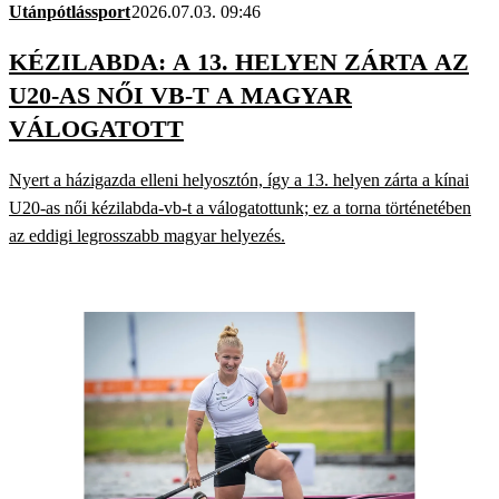
Utánpótlássport
2026.07.03. 09:46
KÉZILABDA: A 13. HELYEN ZÁRTA AZ
U20-AS NŐI VB-T A MAGYAR
VÁLOGATOTT
Nyert a házigazda elleni helyosztón, így a 13. helyen zárta a kínai
U20-as női kézilabda-vb-t a válogatottunk; ez a torna történetében
az eddigi legrosszabb magyar helyezés.