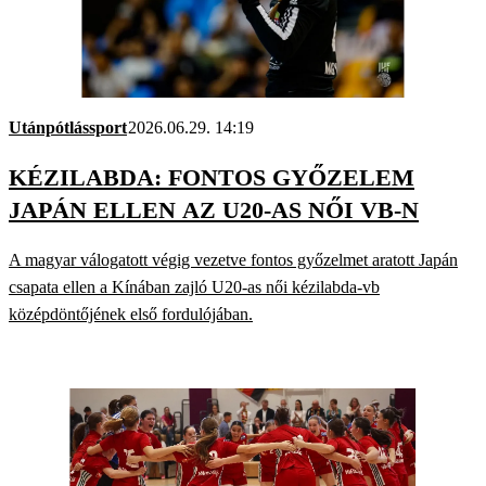
Utánpótlássport
2026.06.29. 14:19
KÉZILABDA: FONTOS GYŐZELEM
JAPÁN ELLEN AZ U20-AS NŐI VB-N
A magyar válogatott végig vezetve fontos győzelmet aratott Japán
csapata ellen a Kínában zajló U20-as női kézilabda-vb
középdöntőjének első fordulójában.