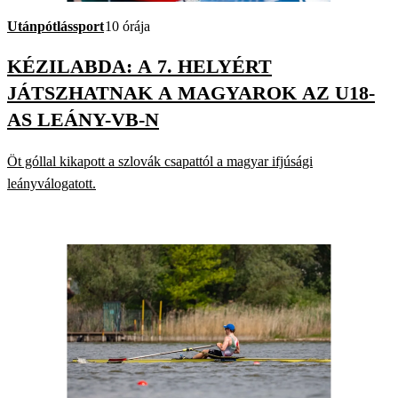
Utánpótlássport
10 órája
KÉZILABDA: A 7. HELYÉRT
JÁTSZHATNAK A MAGYAROK AZ U18-
AS LEÁNY-VB-N
Öt góllal kikapott a szlovák csapattól a magyar ifjúsági
leányválogatott.