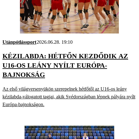
Utánpótlássport
2026.06.28. 19:10
KÉZILABDA: HÉTFŐN KEZDŐDIK AZ
U16-OS LEÁNY NYÍLT EURÓPA-
BAJNOKSÁG
Az első világversenyükön szerepelnek hétfőtől az U16-os leány
kézilabda-válogatott tagjai, akik Svédországban lépnek pályára nyílt
Európa-bajnokságon.