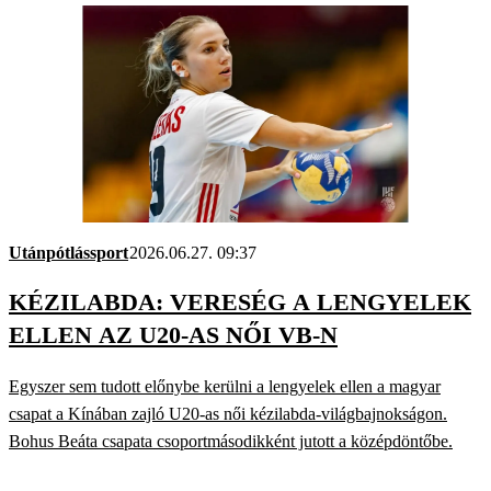
Utánpótlássport
2026.06.27. 09:37
KÉZILABDA: VERESÉG A LENGYELEK
ELLEN AZ U20-AS NŐI VB-N
Egyszer sem tudott előnybe kerülni a lengyelek ellen a magyar
csapat a Kínában zajló U20-as női kézilabda-világbajnokságon.
Bohus Beáta csapata csoportmásodikként jutott a középdöntőbe.