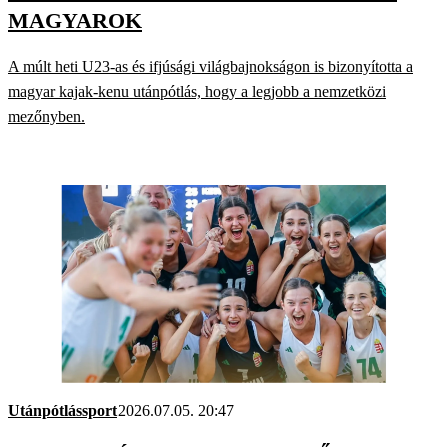
MAGYAROK
A múlt heti U23-as és ifjúsági világbajnokságon is bizonyította a
magyar kajak-kenu utánpótlás, hogy a legjobb a nemzetközi
mezőnyben.
Utánpótlássport
2026.07.05. 20:47