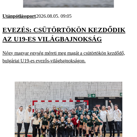
Utánpótlássport
2026.08.05. 09:05
EVEZÉS: CSÜTÖRTÖKÖN KEZDŐDIK
AZ U19-ES VILÁGBAJNOKSÁG
Négy magyar egység méreti meg magát a csütörtökön kezdődő,
bulgáriai U19-es evezős-világbajnokságon.