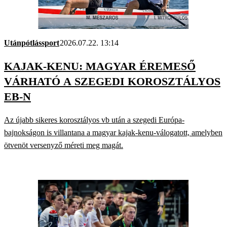
Utánpótlássport
2026.07.22. 13:14
KAJAK-KENU: MAGYAR ÉREMESŐ
VÁRHATÓ A SZEGEDI KOROSZTÁLYOS
EB-N
Az újabb sikeres korosztályos vb után a szegedi Európa-
bajnokságon is villantana a magyar kajak-kenu-válogatott, amelyben
ötvenöt versenyző méreti meg magát.