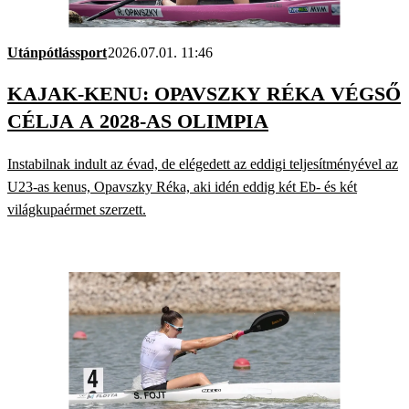
Utánpótlássport
2026.07.01. 11:46
KAJAK-KENU: OPAVSZKY RÉKA VÉGSŐ
CÉLJA A 2028-AS OLIMPIA
Instabilnak indult az évad, de elégedett az eddigi teljesítményével az
U23-as kenus, Opavszky Réka, aki idén eddig két Eb- és két
világkupaérmet szerzett.