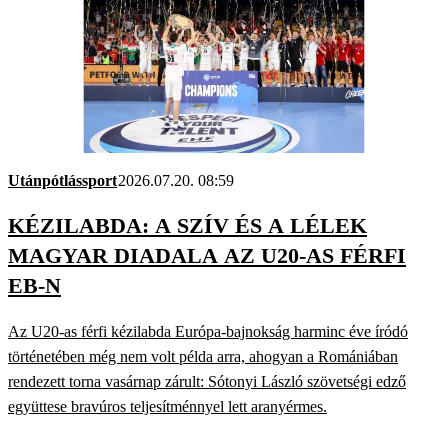
Utánpótlássport
2026.07.20. 08:59
KÉZILABDA: A SZÍV ÉS A LÉLEK
MAGYAR DIADALA AZ U20-AS FÉRFI
EB-N
Az U20-as férfi kézilabda Európa-bajnokság harminc éve íródó
történetében még nem volt példa arra, ahogyan a Romániában
rendezett torna vasárnap zárult: Sótonyi László szövetségi edző
együttese bravúros teljesítménnyel lett aranyérmes.