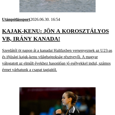
Utánpótlássport
2026.06.30. 16:54
KAJAK-KENU: JÖN A KOROSZTÁLYOS
VB, IRÁNY KANADA!
Szerdától öt napon át a kanadai Halifaxben versenyeznek az U23-as
és ifjúsági kajak-kenu világbajnokság résztvevői. A magyar
válogatott az elmúlt évekhez hasonlóan jó esélyekkel indul, számos
érmet várhatunk a csapat tagjaitól.