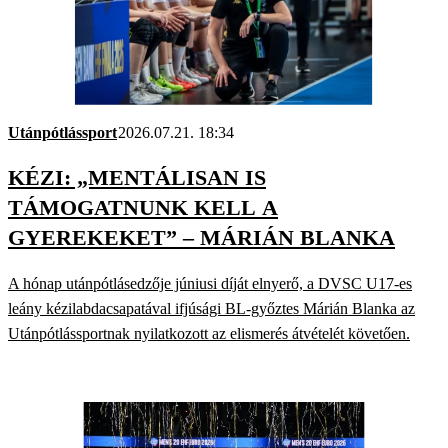
Utánpótlássport
2026.07.21. 18:34
KÉZI: „MENTÁLISAN IS
TÁMOGATNUNK KELL A
GYEREKEKET” – MÁRIÁN BLANKA
A hónap utánpótlásedzője júniusi díját elnyerő, a DVSC U17-es
leány kézilabdacsapatával ifjúsági BL-győztes Márián Blanka az
Utánpótlássportnak nyilatkozott az elismerés átvételét követően.