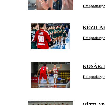
Utánpótlásspo
KÉZILAB
Utánpótlásspo
KOSÁR: 
Utánpótlásspo
VÍZILA