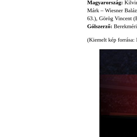
Magyarország:
Kilvi
Márk – Wiesner Baláz
63.), Görög Vincent (
Gólszerző:
Berekméri-S
(Kiemelt kép forrása