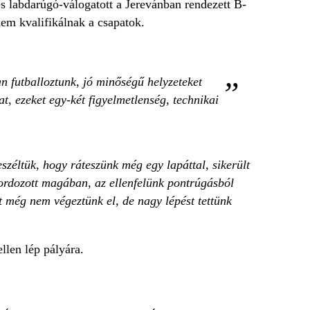
s labdarúgó-válogatott a Jerevánban rendezett B-
nem kvalifikálnak a csapatok.
n futballoztunk, jó minőségű helyzeteket
at, ezeket egy-két figyelmetlenség, technikai
zéltük, hogy ráteszünk még egy lapáttal, sikerült
hordozott magában, az ellenfelünk pontrúgásból
t még nem végeztünk el, de nagy lépést tettünk
llen lép pályára.