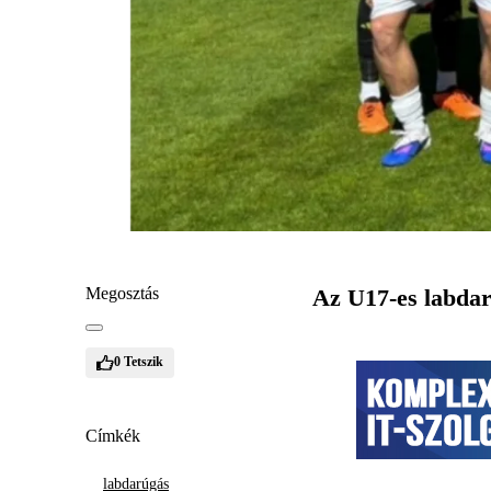
Megosztás
Az U17-es labdarú
0
Tetszik
Címkék
labdarúgás