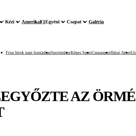
Kézi
Amerika
F1
Egyéni
Csapat
Galéria
Friss hírek napi bontásban
Sportműsor
Képes Sport
Csupasport
Hátsó füves
Utá
EGYŐZTE AZ ÖRMÉN
T