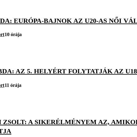
DA: EURÓPA-BAJNOK AZ U20-AS NŐI V
rt
10 órája
DA: AZ 5. HELYÉRT FOLYTATJÁK AZ U18
rt
11 órája
 ZSOLT: A SIKERÉLMÉNYEM AZ, AMIKO
TJA