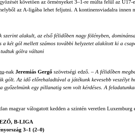
egyőzését követően az örményeket 3–1-re múlta felül az U17-e
melyből az A-ligába lehet feljutni. A kontinensviadalra innen 
 szerint alakult, az első félidőben nagy fölényben, dominánsa
s a két gól mellett számos további helyzetet alakított ki a csap
tudtuk gólra váltani
hu
-nak
Jeremiás Gergő
szövetségi edző. –
A félidőben megbes
k gólt. Az idő előrehaladtával a játékunk kevesebb veszélyt 
 a győzelmünk egy pillanatig sem volt kérdéses. A feladatunka
tlan magyar válogatott kedden a szintén veretlen Luxemburg e
EZŐ, B-LIGA
yország 3–1 (2–0)