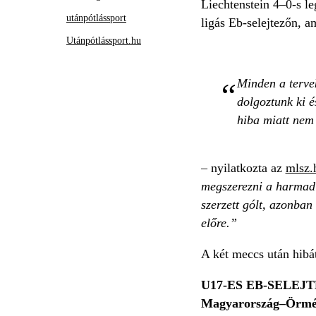
Liechtenstein 4–0-s l
utánpótlássport
ligás Eb-selejtezőn, a
Utánpótlássport.hu
Minden a tervek
dolgoztunk ki é
hiba miatt nem 
– nyilatkozta az
mlsz.
megszerezni a harmadi
szerzett gólt, azonban
előre.”
A két meccs után hibá
U17-ES EB-SELEJT
Magyarország–Örmén