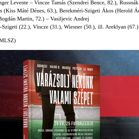
nger Levente – Vincze Tamás (Szendrei Bence, 82.), Russnák
s (Kiss Máté Dénes, 63.), Berekméri-Szigeti Ákos (Herold 
Bogdán Martin, 72.) – Vasiljevic Andrej
zigeti (22.), Vincze (31.), Wiesner (50.), ill. Areklyan (67.)
: MLSZ)