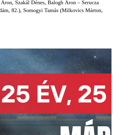
 Áron, Szakál Dénes, Balogh Áron – Serucza
Ádám, 82.), Somogyi Tamás (Milkovics Márton,