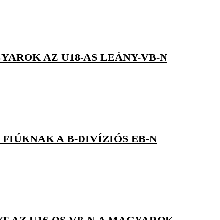
YAROK AZ U18-AS LEÁNY-VB-N
FIÚKNAK A B-DIVÍZIÓS EB-N
T AZ U16-OS VB-N A MAGYAROK