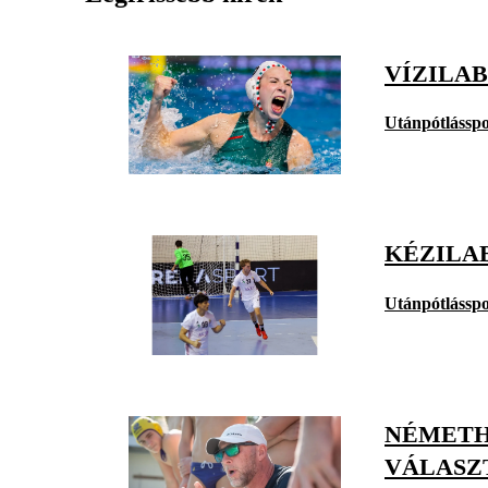
VÍZILAB
Utánpótlásspo
KÉZILAB
Utánpótlásspo
NÉMETH
VÁLASZ