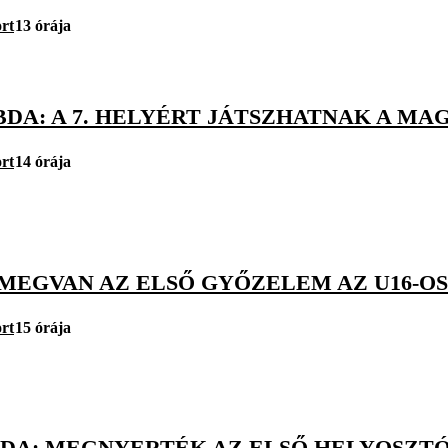
rt
13 órája
DA: A 7. HELYÉRT JÁTSZHATNAK A MAG
rt
14 órája
MEGVAN AZ ELSŐ GYŐZELEM AZ U16-OS 
rt
15 órája
BDA: MEGNYERTÉK AZ ELSŐ HELYOSZTÓ