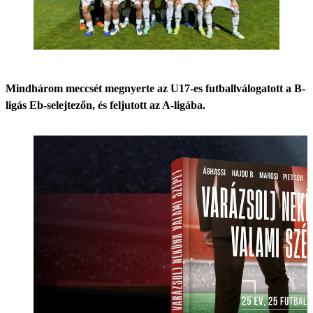
Mindhárom meccsét megnyerte az U17-es futballválogatott a B-
ligás Eb-selejtezőn, és feljutott az A-ligába.