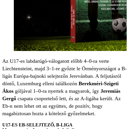
Az U17-es labdarúgó-válogatott előbb 4–0-ra verte
Liechtensteint, majd 3–1-re győzte le Örményországot a B-
ligás Európa-bajnoki selejtezőn Jerevánban. A feljutásról
döntő, Luxemburg elleni találkozón
Berekméri-Szigeti
Ákos
góljával 1–0-ra nyertek a magyarok, így
Jeremiás
Gergő
csapata csoportelső lett, és az A-ligába került. Az
Eb-n nem lehet ott az együttes, de pozitív, hogy
magabiztosan hozta a kötelező győzelmeket.
U17-ES EB-SELEJTEZŐ, B-LIGA