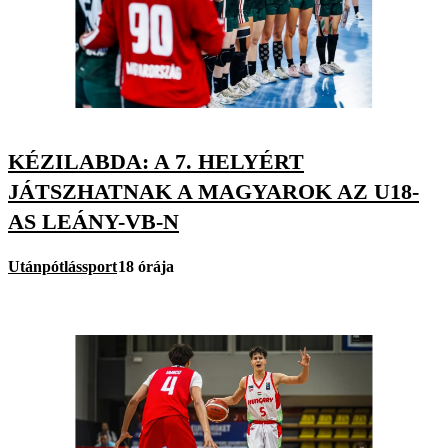
KÉZILABDA: A 7. HELYÉRT
JÁTSZHATNAK A MAGYAROK AZ U18-
AS LEÁNY-VB-N
Utánpótlássport
18 órája