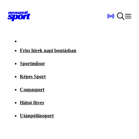
Friss hírek napi bontásban
Sportműsor
Képes Sport
Csupasport
Hátsó füves
Utánpótlássport