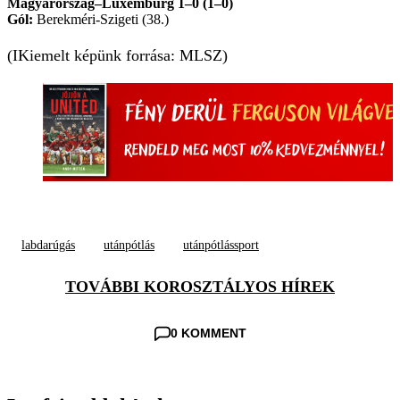
Magyarország–Luxemburg 1–0 (1–0)
Gól:
Berekméri-Szigeti (38.)
(IKiemelt képünk forrása: MLSZ)
labdarúgás
utánpótlás
utánpótlássport
TOVÁBBI KOROSZTÁLYOS HÍREK
0 KOMMENT