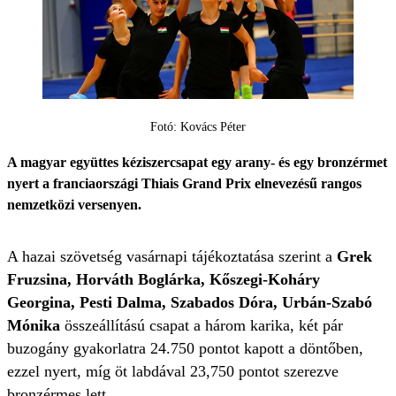
Fotó: Kovács Péter
A magyar együttes kéziszercsapat egy arany- és egy bronzérmet
nyert a franciaországi Thiais Grand Prix elnevezésű rangos
nemzetközi versenyen.
A hazai szövetség vasárnapi tájékoztatása szerint a
Grek
Fruzsina, Horváth Boglárka, Kőszegi-Koháry
Georgina, Pesti Dalma, Szabados Dóra, Urbán-Szabó
Mónika
összeállítású csapat a három karika, két pár
buzogány gyakorlatra 24.750 pontot kapott a döntőben,
ezzel nyert, míg öt labdával 23,750 pontot szerezve
bronzérmes lett.