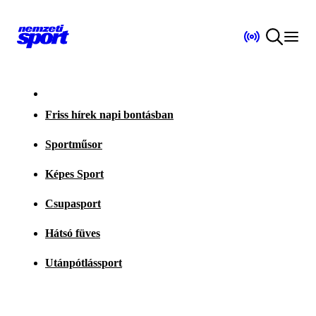
Friss hírek napi bontásban
Sportműsor
Képes Sport
Csupasport
Hátsó füves
Utánpótlássport