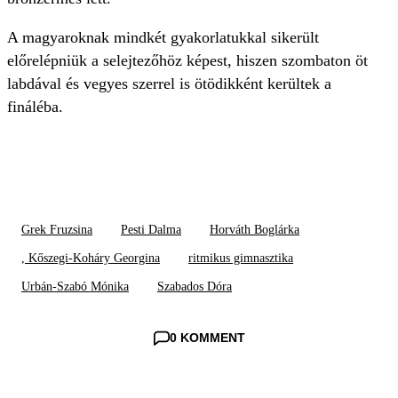
A magyaroknak mindkét gyakorlatukkal sikerült
előrelépniük a selejtezőhöz képest, hiszen szombaton öt
labdával és vegyes szerrel is ötödikként kerültek a
fináléba.
Grek Fruzsina
Pesti Dalma
Horváth Boglárka
, Kőszegi-Koháry Georgina
ritmikus gimnasztika
Urbán-Szabó Mónika
Szabados Dóra
0 KOMMENT