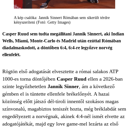
A kép csalóka: Jannik Sinnert Rómában sem sikerült térdre
kényszeríteni (Fotó: Getty Images)
Casper Ruud sem tudta megállítani Jannik Sinnert, aki Indian
Wells, Miami, Monte-Carlo és Madrid után ezúttal Rómában
diadalmaskodott, a döntőben 6:4, 6:4-re legyőzve norvég
ellenfelét.
Rögtön első adogatását elvesztette a római salakos ATP
1000-es torna döntőjében
Casper Ruud
ellen a 2026-ban
szinte legyőzhetetlen
Jannik Sinner
, ám a következő
gémben el is tüntette ellenfele brékelőnyét. A hazai
közönség előtt játszó dél-tiroli innentől szokásos magas
színvonalú, magabiztos teniszét hozta, még bréklabdát sem
engedélyezett a norvégnak, akinek 4:4-nél ismét elvette az
adogatójátékát, majd egy love game-mel lezárta az első