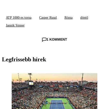
ATP 1000-es torna
Casper Ruud
Róma
döntő
Jannik Sinner
1 KOMMENT
Legfrissebb hírek