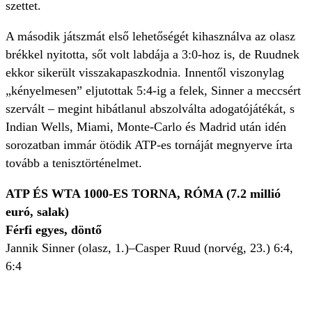
szettet.
A második játszmát első lehetőségét kihasználva az olasz
brékkel nyitotta, sőt volt labdája a 3:0-hoz is, de Ruudnek
ekkor sikerült visszakapaszkodnia. Innentől viszonylag
„kényelmesen” eljutottak 5:4-ig a felek, Sinner a meccsért
szervált – megint hibátlanul abszolválta adogatójátékát, s
Indian Wells, Miami, Monte-Carlo és Madrid után idén
sorozatban immár ötödik ATP-es tornáját megnyerve írta
tovább a tenisztörténelmet.
ATP ÉS WTA 1000-ES TORNA, RÓMA (7.2 millió
euró, salak)
Férfi egyes, döntő
Jannik Sinner (olasz, 1.)–Casper Ruud (norvég, 23.) 6:4,
6:4