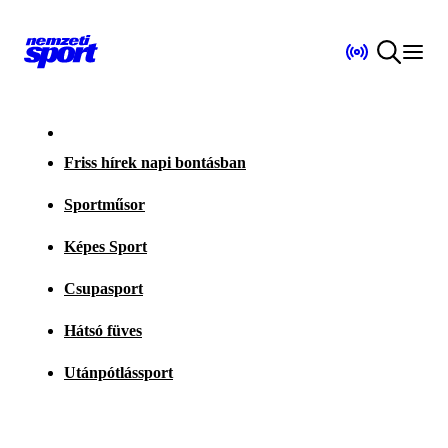
Friss hírek napi bontásban
Sportműsor
Képes Sport
Csupasport
Hátsó füves
Utánpótlássport