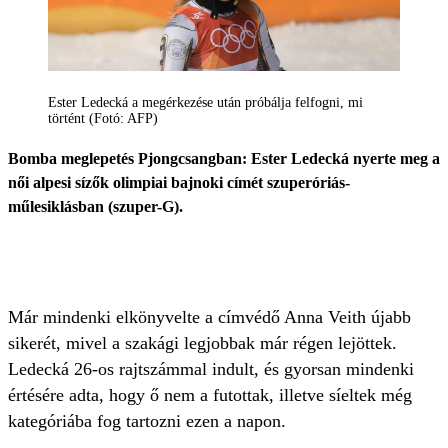
Ester Ledecká a megérkezése után próbálja felfogni, mi
történt (Fotó: AFP)
Bomba meglepetés Pjongcsangban: Ester Ledecká nyerte meg a
női alpesi sízők olimpiai bajnoki címét szuperóriás-
műlesiklásban (szuper-G).
Már mindenki elkönyvelte a címvédő Anna Veith újabb
sikerét, mivel a szakági legjobbak már régen lejöttek.
Ledecká 26-os rajtszámmal indult, és gyorsan mindenki
értésére adta, hogy ő nem a futottak, illetve síeltek még
kategóriába fog tartozni ezen a napon.