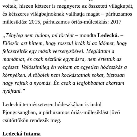
voltak, hiszen kétszer is megnyerte az összetett világkupát,
és kétszeres világbajnoknak vallhatja magát – párhuzamos
műlesiklás: 2015, párhuzamos óriás-műlesiklás: 2017
„Tényleg nem tudom, mi történt
– mondta
Ledecká.
–
Először azt hittem, hogy rosszul írták ki az időmet, hogy
felcserélték egy másik versenyzőével. Megláttam a
mamámat, és csak néztünk egymásra, nem értettük az
egészet. Valószínűleg én voltam az egyetlen hódeszkás a
környéken. A többiek nem kockáztatnak sokat, biztosan
nagy rajtuk a nyomás. Én csak a legjobbamat akartam
nyújtani.”
Ledecká természetesen hódeszkában is indul
Pjongcsangban, a párhuzamos óriás-műlesiklást jövő
csütörtökön rendezik meg.
Ledecká futama