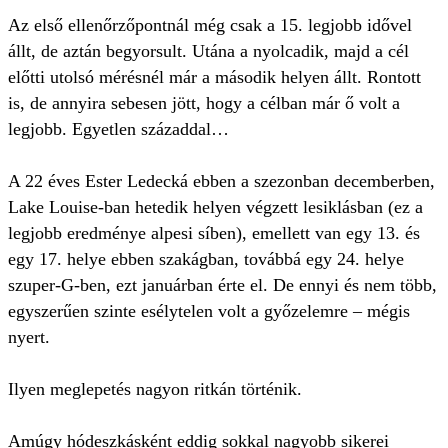
Az első ellenőrzőpontnál még csak a 15. legjobb idővel
állt, de aztán begyorsult. Utána a nyolcadik, majd a cél
előtti utolsó mérésnél már a második helyen állt. Rontott
is, de annyira sebesen jött, hogy a célban már ő volt a
legjobb. Egyetlen századdal…
A 22 éves Ester Ledecká ebben a szezonban decemberben,
Lake Louise-ban hetedik helyen végzett lesiklásban (ez a
legjobb eredménye alpesi síben), emellett van egy 13. és
egy 17. helye ebben szakágban, továbbá egy 24. helye
szuper-G-ben, ezt januárban érte el. De ennyi és nem több,
egyszerűen szinte esélytelen volt a győzelemre – mégis
nyert.
Ilyen meglepetés nagyon ritkán történik.
Amúgy hódeszkásként eddig sokkal nagyobb sikerei