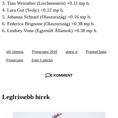
3. Tina Weirather (Liechtenstein) +0.11 mp h.
4. Lara Gut (Svájc) +0.12 mp h.
5. Johanna Schnarf (Olaszország) +0.16 mp h.
6. Federica Brignone (Olaszország) +0.38 mp h.
6. Lindsey Vonn (Egyesült Államok) +0.38 mp h.
téli olimpia
Pjongcsang 2018
alpesi sí
PyeongChang
Pjongcsang
Ester Ledecká
0 KOMMENT
Legfrissebb hírek