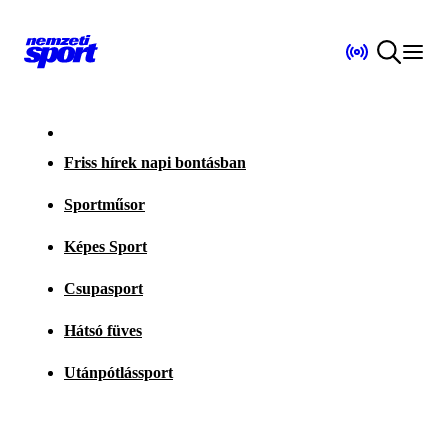
Friss hírek napi bontásban
Sportműsor
Képes Sport
Csupasport
Hátsó füves
Utánpótlássport