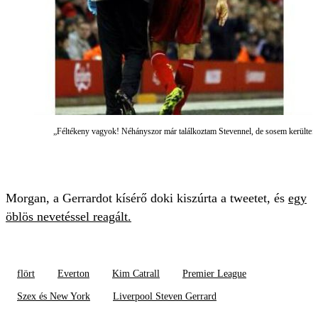
„Féltékeny vagyok! Néhányszor már találkoztam Stevennel, de sosem kerültem 
Morgan, a Gerrardot kísérő doki kiszúrta a tweetet, és
egy
öblös nevetéssel reagált.
flört
Everton
Kim Catrall
Premier League
Szex és New York
Liverpool Steven Gerrard