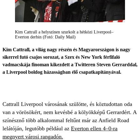
Kim Cattrall a helyszínen szurkolt a hétközi Liverpool–
Everton derbin (Fotó: Daily Mail)
Kim Cattrall, a világ nagy részén és Magyarországon is nagy
sikerrel futó csajos sorozat, a Szex és New York férfifaló
vadmacskája finoman kikezdett a Twitteren Steven Gerrarddal,
a Liverpool boldog házasságban élő csapatkapitányával.
Cattrall Liverpool városának szülötte, és köztudottan oda
van a vörösökért, nem kevésbé a kölyökképű Gerrardért. A
színésznő több alkalommal feltűnt már az Anfield Road
lelátóján, legutóbb például az
Everton ellen 4–0-ra
megnyert városi rangadón.