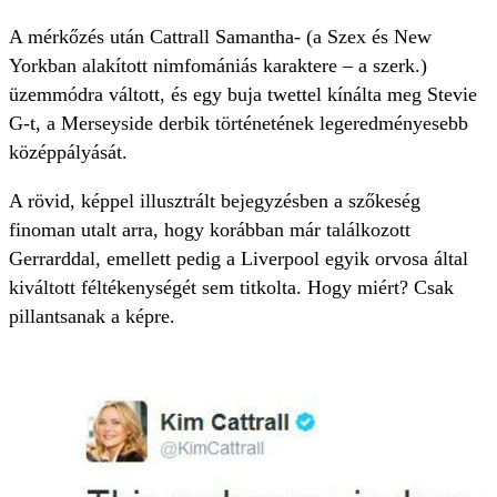
A mérkőzés után Cattrall Samantha- (a Szex és New
Yorkban alakított nimfomániás karaktere – a szerk.)
üzemmódra váltott, és egy buja twettel kínálta meg Stevie
G-t, a Merseyside derbik történetének legeredményesebb
középpályását.
A rövid, képpel illusztrált bejegyzésben a szőkeség
finoman utalt arra, hogy korábban már találkozott
Gerrarddal, emellett pedig a Liverpool egyik orvosa által
kiváltott féltékenységét sem titkolta. Hogy miért? Csak
pillantsanak a képre.