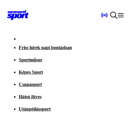
Friss hírek napi bontásban
Sportműsor
Képes Sport
Csupasport
Hátsó füves
Utánpótlássport