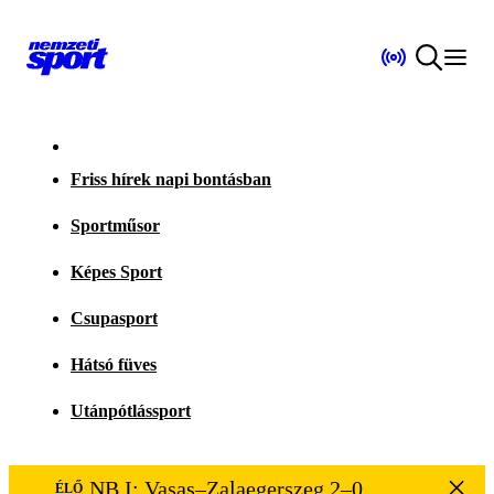
Friss hírek napi bontásban
Sportműsor
Képes Sport
Csupasport
Hátsó füves
Utánpótlássport
NB I: Vasas–Zalaegerszeg 2–0
ÉLŐ