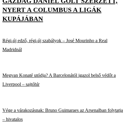
GAZDAG DÁNIEL GÓLT SZERZETT,
NYERT A COLUMBUS A LIGÁK
KUPÁJÁBAN
Régi-új edző, régi-új szabályok – José Mourinho a Real
Madridnál
Megvan Konaté utódja? A Barcelonától igazol belső védőt a
Liverpool – sajtóhír
Vége a várakozásnak: Bruno Guimaraes az Arsenalban folytatja
– hivatalos