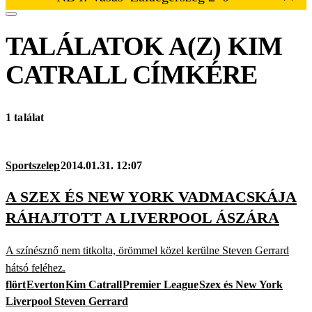
TALÁLATOK A(Z)
KIM
CATRALL
CÍMKÉRE
1 találat
Sportszelep
2014.01.31. 12:07
A SZEX ÉS NEW YORK VADMACSKÁJA
RÁHAJTOTT A LIVERPOOL ÁSZÁRA
A színésznő nem titkolta, örömmel közel kerülne Steven Gerrard
hátsó feléhez.
flört
Everton
Kim Catrall
Premier League
Szex és New York
Liverpool Steven Gerrard