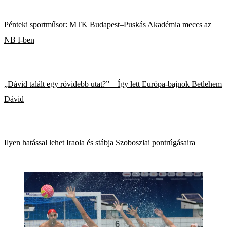
Pénteki sportműsor: MTK Budapest–Puskás Akadémia meccs az
NB I-ben
„Dávid talált egy rövidebb utat?” – Így lett Európa-bajnok Betlehem
Dávid
Ilyen hatással lehet Iraola és stábja Szoboszlai pontrúgásaira