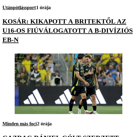
Utánpótlássport
1 órája
KOSÁR: KIKAPOTT A BRITEKTŐL AZ
U16-OS FIÚVÁLOGATOTT A B-DIVÍZIÓS
EB-N
Minden más foci
2 órája