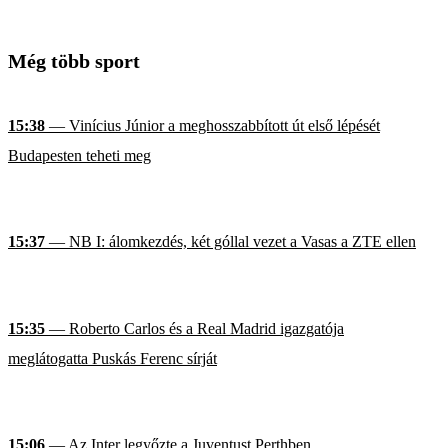
Még több sport
15:38
— Vinícius Júnior a meghosszabbított út első lépését
Budapesten teheti meg
15:37
— NB I: álomkezdés, két góllal vezet a Vasas a ZTE ellen
15:35
— Roberto Carlos és a Real Madrid igazgatója
meglátogatta Puskás Ferenc sírját
15:06
— Az Inter legyőzte a Juventust Perthben