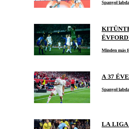
Spanyol labd
KITÜNT
ÉVFORD
Minden más f
A 37 ÉV
Spanyol labd
LA LIG