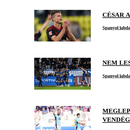
CÉSAR 
Spanyol labd
NEM LE
Spanyol labd
MEGLEPE
VENDÉG