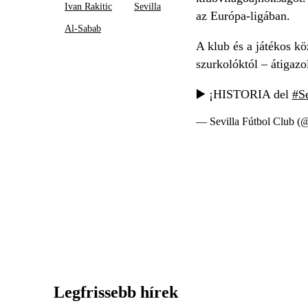
Ivan Rakitic
Sevilla
az Európa-ligában.
Al-Sabab
A klub és a játékos k
szurkolóktól – átigazol
▶️ ¡HISTORIA del
#S
— Sevilla Fútbol Club (
Legfrissebb hírek