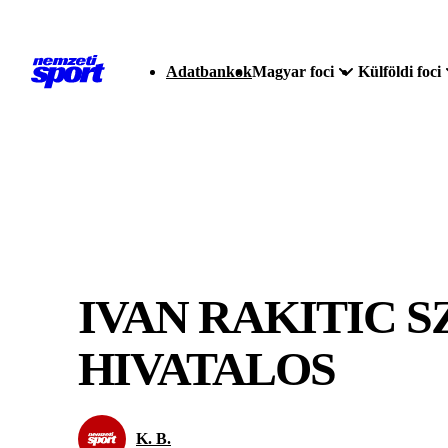
Adatbankok
Magyar foci
Külföldi foci
IVAN RAKITIC 
HIVATALOS
K. B.