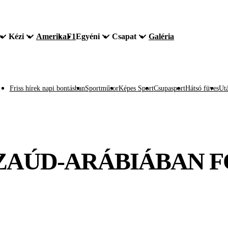
Kézi
Amerika
F1
Egyéni
Csapat
Galéria
Friss hírek napi bontásban
Sportműsor
Képes Sport
Csupasport
Hátsó füves
Utá
SZAÚD-ARÁBIÁBAN F