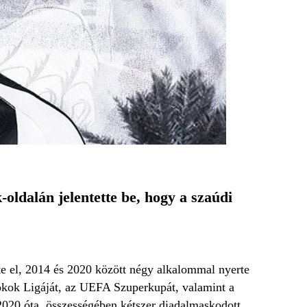
oldalán jelentette be, hogy a szaúdi
te el, 2014 és 2020 között négy alkalommal nyerte
okok Ligáját, az UEFA Szuperkupát, valamint a
e 2020 óta, összességében kétszer diadalmaskodott