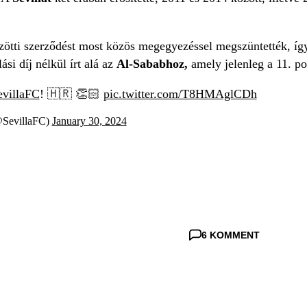
özötti szerződést most közös megegyezéssel megszüntették, íg
ási díj nélkül írt alá az
Al-Sababhoz,
amely jelenleg a 11. po
evillaFC
! 🇭🇷 👏🏻
pic.twitter.com/T8HMAglCDh
@SevillaFC)
January 30, 2024
6 KOMMENT