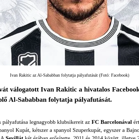
Ivan Rakitic az Al-Sababban folytatja pályafutását (Fotó: Facebook)
át válogatott Ivan Rakitic a hivatalos Facebook-
lő Al-Sababban folytatja pályafutását.
 pályafutása legnagyobb klubsikereit az
FC Barcelonával
ér
panyol Kupát, kétszer a spanyol Szuperkupát, egyszer a Bajn
. A
Sevillát
két érában erősítette, 2011 és 2014 között, illetv