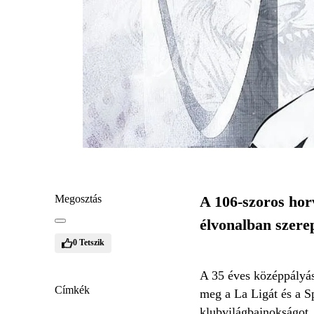
Megosztás
A 106-szoros horv
élvonalban szerep
0
Tetszik
A 35 éves középpályás
Címkék
meg a La Ligát és a S
klubvilágbajnokságot