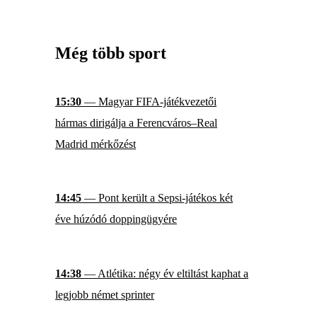
Még több sport
15:30
— Magyar FIFA-játékvezetői
hármas dirigálja a Ferencváros–Real
Madrid mérkőzést
14:45
— Pont került a Sepsi-játékos két
éve húzódó doppingügyére
14:38
— Atlétika: négy év eltiltást kaphat a
legjobb német sprinter