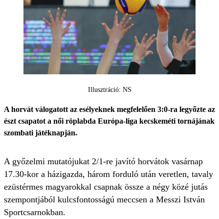
Illusztráció: NS
A horvát válogatott az esélyeknek megfelelően 3:0-ra legyőzte az
észt csapatot a női röplabda Európa-liga kecskeméti tornájának
szombati játéknapján.
A győzelmi mutatójukat 2/1-re javító horvátok vasárnap
17.30-kor a házigazda, három forduló után veretlen, tavaly
ezüstérmes magyarokkal csapnak össze a négy közé jutás
szempontjából kulcsfontosságú meccsen a Messzi István
Sportcsarnokban.