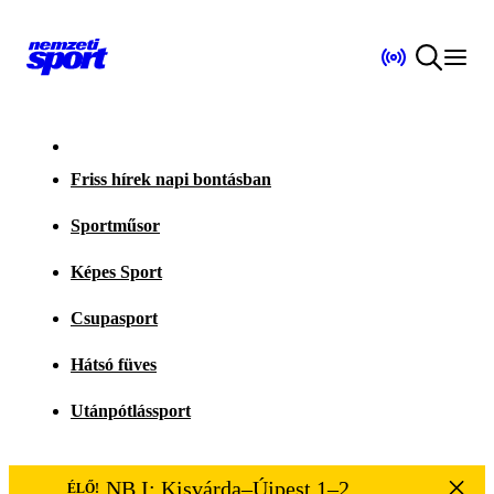
Friss hírek napi bontásban
Sportműsor
Képes Sport
Csupasport
Hátsó füves
Utánpótlássport
NB I: Kisvárda–Újpest 1–2
ÉLŐ!