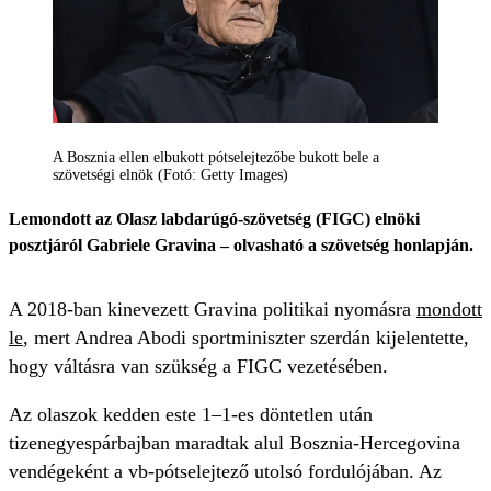
A Bosznia ellen elbukott pótselejtezőbe bukott bele a
szövetségi elnök (Fotó: Getty Images)
Lemondott az Olasz labdarúgó-szövetség (FIGC) elnöki
posztjáról Gabriele Gravina – olvasható a szövetség honlapján.
A 2018-ban kinevezett Gravina politikai nyomásra
mondott
le
, mert Andrea Abodi sportminiszter szerdán kijelentette,
hogy váltásra van szükség a FIGC vezetésében.
Az olaszok kedden este 1–1-es döntetlen után
tizenegyespárbajban maradtak alul Bosznia-Hercegovina
vendégeként a vb-pótselejtező utolsó fordulójában. Az