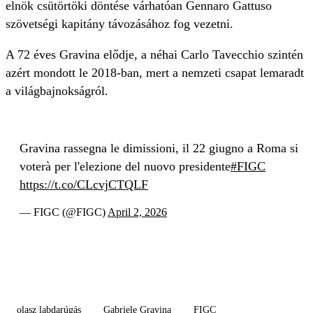
elnök csütörtöki döntése várhatóan Gennaro Gattuso
szövetségi kapitány távozásához fog vezetni.
A 72 éves Gravina elődje, a néhai Carlo Tavecchio szintén
azért mondott le 2018-ban, mert a nemzeti csapat lemaradt
a világbajnokságról.
Gravina rassegna le dimissioni, il 22 giugno a Roma si
voterà per l'elezione del nuovo presidente
#FIGC
https://t.co/CLcvjCTQLF
— FIGC (@FIGC)
April 2, 2026
olasz labdarúgás
Gabriele Gravina
FIGC