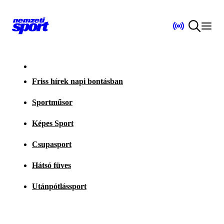
Friss hírek napi bontásban
Sportműsor
Képes Sport
Csupasport
Hátsó füves
Utánpótlássport