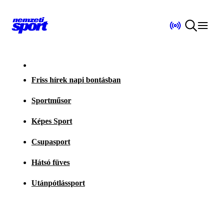
Friss hírek napi bontásban
Sportműsor
Képes Sport
Csupasport
Hátsó füves
Utánpótlássport