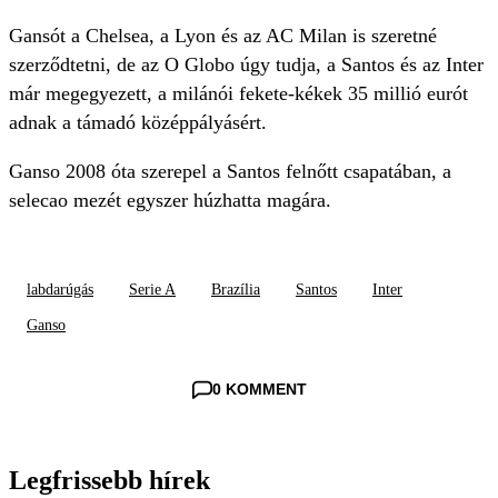
Gansót a Chelsea, a Lyon és az AC Milan is szeretné
szerződtetni, de az O Globo úgy tudja, a Santos és az Inter
már megegyezett, a milánói fekete-kékek 35 millió eurót
adnak a támadó középpályásért.
Ganso 2008 óta szerepel a Santos felnőtt csapatában, a
selecao mezét egyszer húzhatta magára.
labdarúgás
Serie A
Brazília
Santos
Inter
Ganso
0 KOMMENT
Legfrissebb hírek