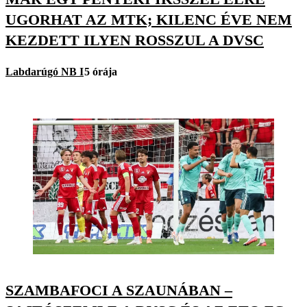
UGORHAT AZ MTK; KILENC ÉVE NEM
KEZDETT ILYEN ROSSZUL A DVSC
Labdarúgó NB I
5 órája
SZAMBAFOCI A SZAUNÁBAN –