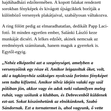
hajdúhadházi edzőtermében. A kopott falakat rendezett
sorokban fényképek és kivágott újságcikkek borítják a
különböző versenyek plakátjaival, szabályosan váltakozva.
A ring fölött pedig az elmaradhatatlan, dedikált Papp Laci-
fotó. Itt minden egyetlen ember, Salánki László keze
munkáját dicséri. A lelkes edzőét, akinek nemcsak az
eredmények számítanak, hanem maguk a gyerekek is.
Egytől-egyig.
„Nehéz elképzelni azt a szegénységet, amelyben a
versenyzőink egy része él. Amikor leigazoltuk őket, volt,
aki a tagkönyvhöz szükséges nyolcszáz forintos fényképet
sem tudta kifizetni. Amikor télvíz idején valaki egy szál
pólóban jön, akkor vagy én adok neki valamilyen meleg
ruhát, vagy szólunk a klubban, és Debrecenből küldenek
ezt-azt. Sokat köszönhetünk az elnökünknek, Szabó
Sándornak. Ezt a tornatermet is, ahol vagyunk, ő vette