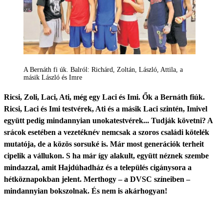
A Bernáth fi úk. Balról: Richárd, Zoltán, László, Attila, a
másik László és Imre
Ricsi, Zoli, Laci, Ati, még egy Laci és Imi. Ők a Bernáth fiúk.
Ricsi, Laci és Imi testvérek, Ati és a másik Laci szintén, Imivel
együtt pedig mindannyian unokatestvérek... Tudják követni? A
srácok esetében a vezetéknév nemcsak a szoros családi kötelék
mutatója, de a közös sorsuké is. Már most generációk terheit
cipelik a vállukon. S ha már így alakult, együtt néznek szembe
mindazzal, amit Hajdúhadház és a település cigánysora a
hétköznapokban jelent. Merthogy – a DVSC színeiben –
mindannyian bokszolnak. És nem is akárhogyan!