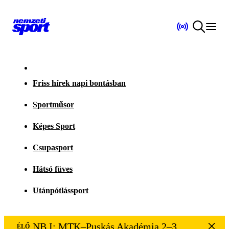
Friss hírek napi bontásban
Sportműsor
Képes Sport
Csupasport
Hátsó füves
Utánpótlássport
NB I: MTK–Puskás Akadémia 2–3
ÉLŐ