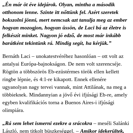
„Én már öt éve idejárok. Olyan, mintha a második
otthonom lenne. Szinte itt nőttünk fel. Azért szeretek
bokszolni jönni, mert nemcsak azt tanulja meg az ember
hogyan mozogjon, hogyan üssön, de Laci bá az életre is
felkészít minket. Nagyon jó edző, de most már inkább
barátként tekintünk rá. Mindig segít, ha kérjük.”
Bernáth Laci – unokatestvéréhez hasonlóan – ott volt az
antalyai Európa-bajnokságon. De nem volt szerencséje.
Rögtön a többszörös Eb-ezüstérmes török ellen kellett
ringbe lépnie, és 4:1-re kikapott. Ennek ellenére
ugyanolyan nagy tervei vannak, mint Attilának, na meg a
többieknek. Mindannyian a jövő évi ifjúsági Eb-re, amely
egyben kvalifikációs torna a Buenos Aires-i ifjúsági
olimpiára.
„Rá sem lehet ismerni ezekre a srácokra
– meséli Salánki
László, nem titkolt büszkeséggel. –
Amikor idekerültek,