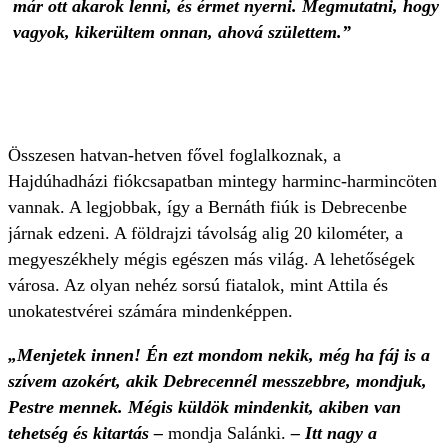
már ott akarok lenni, és érmet nyerni. Megmutatni, hogy 
vagyok, kikerültem onnan, ahová születtem.”
Összesen hatvan-hetven fővel foglalkoznak, a
Hajdúhadházi fiókcsapatban mintegy harminc-harmincöten
vannak. A legjobbak, így a Bernáth fiúk is Debrecenbe
járnak edzeni. A földrajzi távolság alig 20 kilométer, a
megyeszékhely mégis egészen más világ. A lehetőségek
városa. Az olyan nehéz sorsú fiatalok, mint Attila és
unokatestvérei számára mindenképpen.
„Menjetek innen! Én ezt mondom nekik, még ha fáj is a
szívem azokért, akik Debrecennél messzebbre, mondjuk,
Pestre mennek. Mégis küldök mindenkit, akiben van
tehetség és kitartás –
mondja Salánki.
– Itt nagy a