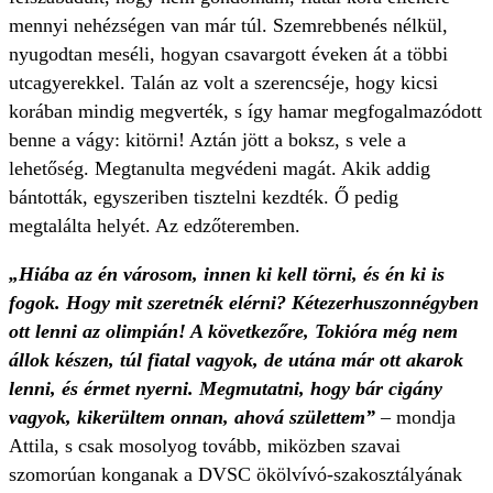
mennyi nehézségen van már túl. Szemrebbenés nélkül,
nyugodtan meséli, hogyan csavargott éveken át a többi
utcagyerekkel. Talán az volt a szerencséje, hogy kicsi
korában mindig megverték, s így hamar megfogalmazódott
benne a vágy: kitörni! Aztán jött a boksz, s vele a
lehetőség. Megtanulta megvédeni magát. Akik addig
bántották, egyszeriben tisztelni kezdték. Ő pedig
megtalálta helyét. Az edzőteremben.
„Hiába az én városom, innen ki kell törni, és én ki is
fogok. Hogy mit szeretnék elérni? Kétezerhuszonnégyben
ott lenni az olimpián! A következőre, Tokióra még nem
állok készen, túl fiatal vagyok, de utána már ott akarok
lenni, és érmet nyerni. Megmutatni, hogy bár cigány
vagyok, kikerültem onnan, ahová születtem”
– mondja
Attila, s csak mosolyog tovább, miközben szavai
szomorúan konganak a DVSC ökölvívó-szakosztályának