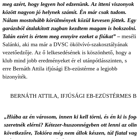
meg azért, hogy legyen hol edzenünk. Az itteni viszonyok
között nagyon jó helynek számít. Én már csak tudom.
Nálam mostohább körülmények közül kevesen jöttek. Egy
garázsból átalakított zugban kezdtem magam is bokszolni.
Talán ezért is értem meg ennyire ezeket a fiúkat” –
meséli
Salánki, aki ma már a DVSC ökölvívó-szakosztályának
vezetőedzője. Az ő lelkesedésének is köszönhető, hogy a
klub mind jobb eredményeket ér el utánpótlásszinten, s
erre Bernáth Attila ifjúsági Eb-ezüstérme a legjobb
bizonyíték.
BERNÁTH ATTILA, IFJÚSÁGI EB-EZÜSTÉRMES 
„Hiába az én városom, innen ki kell törni, és én ki is fog
szeretnék elérni? Kétezer-huszonnégyben ott lenni az olim
következőre, Tokióra még nem állok készen, túl fiatal vag