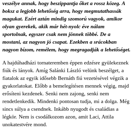
veszélye annak, hogy beszippantja őket a rossz közeg. A
boksz a legjobb lehetőség arra, hogy megmutathassák
magukat. Ezért aztán mindig szomorú vagyok, amikor
olyan gyerekek, akik már hét-nyolc éve nálam
sportolnak, egyszer csak nem jönnek többé. De a
mostani, az nagyon jó csapat. Ezekben a srácokban
nagyon bízom, remélem, hogy megragadják a lehetőséget.
A hajdúhadházi tornateremben éppen edzésre gyülekeznek
fiúk és lányok. Amíg Salánki László velünk beszélget, a
fiatalok az egyik idősebb Bernáth fiú vezetésével végzik a
gyakorlatokat. Előbb a bemelegítésen mennek végig, majd
erősíteni kezdenek. Senki nem zajong, senki nem
rendetlenkedik. Mindenki pontosan tudja, mi a dolga. Még
sincs súlya a csendnek. Inkább nyugodt és családias a
légkör. Nem is csodálkozom azon, amit Laci, Attila
unokatestvére mond.