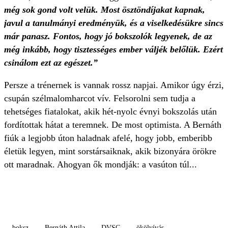
még sok gond volt velük. Most ösztöndíjakat kapnak,
javul a tanulmányi eredményük, és a viselkedésükre sincs
már panasz. Fontos, hogy jó bokszolók legyenek, de az
még inkább, hogy tisztességes ember váljék belőlük. Ezért
csinálom ezt az egészet.”
Persze a trénernek is vannak rossz napjai. Amikor úgy érzi,
csupán szélmalomharcot vív. Felsorolni sem tudja a
tehetséges fiatalokat, akik hét-nyolc évnyi bokszolás után
fordítottak hátat a teremnek. De most optimista. A Bernáth
fiúk a legjobb úton haladnak afelé, hogy jobb, emberibb
életük legyen, mint sorstársaiknak, akik bizonyára örökre
ott maradnak. Ahogyan ők mondják: a vasúton túl...
boksz
Bernáth Attila
DVSC
ökölvívás