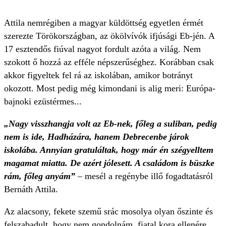
Attila nemrégiben a magyar küldöttség egyetlen érmét
szerezte Törökországban, az ökölvívók ifjúsági Eb-jén. A
17 esztendős fiúval nagyot fordult azóta a világ. Nem
szokott ő hozzá az efféle népszerűséghez. Korábban csak
akkor figyeltek fel rá az iskolában, amikor botrányt
okozott. Most pedig még kimondani is alig meri: Európa-
bajnoki ezüstérmes...
„Nagy visszhangja volt az Eb-nek, főleg a suliban, pedig
nem is ide, Hadházára, hanem Debrecenbe járok
iskolába. Annyian gratuláltak, hogy már én szégyelltem
magamat miatta. De azért jólesett. A családom is büszke
rám, főleg anyám”
– mesél a regénybe illő fogadtatásról
Bernáth Attila.
Az alacsony, fekete szemű srác mosolya olyan őszinte és
felszabadult, hogy nem gondolnám, fiatal kora ellenére