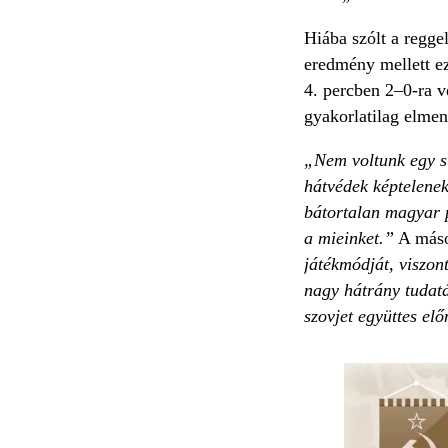
Hiába szólt a regge
eredmény mellett ez
4. percben 2–0-ra v
gyakorlatilag elmen
„Nem voltunk egy 
hátvédek képtelenek
bátortalan magyar p
a mieinket.”
A másod
játékmódját, viszon
nagy hátrány tudatá
szovjet együttes elő