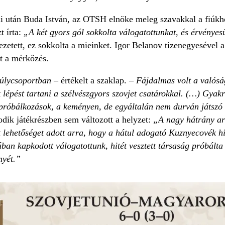
li után Buda István, az OTSH elnöke meleg szavakkal a fiúkh
t írta:
„A két gyors gól sokkolta válogatottunkat, és érvényes
ezetett, ez sokkolta a mieinket. Igor Belanov tizenegyesével 
t a mérkőzés.
súlycsoportban
– értékelt a szaklap.
– Fájdalmas volt a valósá
 lépést tartani a szélvészgyors szovjet csatárokkal. (…) Gyak
róbálkozások, a keményen, de egyáltalán nem durván játszó s
ik játékrészben sem változott a helyzet:
„A nagy hátrány arr
t lehetőséget adott arra, hogy a hátul adogató Kuznyecovék hir
ban kapkodott válogatottunk, hitét vesztett társaság próbált
nyét.”