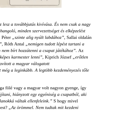
z lesz a továbbjutás kivívása. És nem csak a nagy
hangoló, minden szervezettséget és elképzelést
l Péter
„szinte alig nyúlt labdához”,
Sallai oldalán
t”,
Róth Antal
„nemigen tudott lépést tartani a
 nem bírt hozzátenni a csapat játékához”.
Az
képes karmester lenni”,
Kiprich József
„erőtlen
avított a magyar válogatott
t még a leginkább. A legtöbb kezdeményezés tőle
maga fölé vagy a magyar volt nagyon gyenge, így
jítani, hiányzott egy egyéniség a csapatból, aki
anokká váltak ellenfeleink.”
S hogy mivel
yest?
„Az örömmel. Nem tudtak mit kezdeni