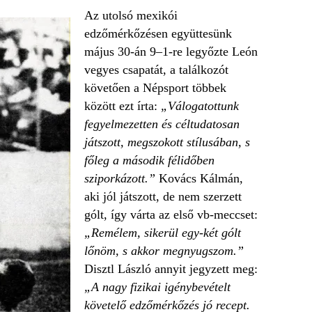
Az utolsó mexikói
edzőmérkőzésen együttesünk
május 30-án 9–1-re legyőzte León
vegyes csapatát, a találkozót
követően a Népsport többek
között ezt írta:
„Válogatottunk
fegyelmezetten és céltudatosan
játszott, megszokott stílusában, s
főleg a második félidőben
sziporkázott.”
Kovács Kálmán,
aki jól játszott, de nem szerzett
gólt, így várta az első vb-meccset:
„Remélem, sikerül egy-két gólt
lőnöm, s akkor megnyugszom.”
Disztl László annyit jegyzett meg:
„A nagy fizikai igénybevételt
követelő edzőmérkőzés jó recept.