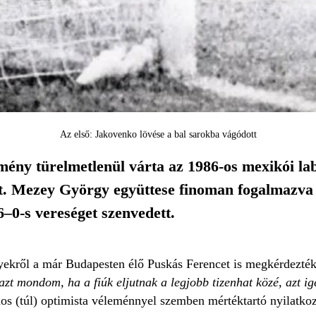
Az első: Jakovenko lövése a bal sarokba vágódott
mény türelmetlenül várta az 1986-os mexikói l
. Mezey György együttese finoman fogalmazva 
6–0-s vereséget szenvedett.
lyekről a már Budapesten élő Puskás Ferencet is megkérdezté
azt mondom, ha a fiúk eljutnak a legjobb tizenhat közé, azt ige
os (túl) optimista véleménnyel szemben mértéktartó nyilatko