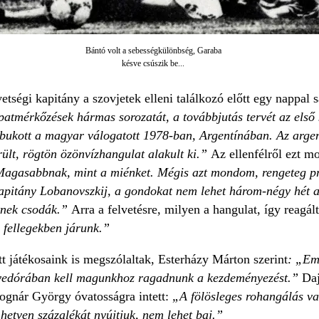
Bántó volt a sebességkülönbség, Garaba
késve csúszik be...
ségi kapitány a szovjetek elleni találkozó előtt egy nappal sa
tmérkőzések hármas sorozatát, a továbbjutás tervét az első 
bukott a magyar válogatott 1978-ban, Argentínában. Az argent
ült, rögtön özönvízhangulat alakult ki.”
Az ellenfélről ezt m
agasabbnak, mint a miénket. Mégis azt mondom, rengeteg p
kapitány Lobanovszkij, a gondokat nem lehet három-négy hét al
etnek csodák.”
Arra a felvetésre, milyen a hangulat, így reagál
fellegekben járunk.”
tt játékosaink is megszólaltak, Esterházy Márton szerint
: „Em
yedórában kell magunkhoz ragadnunk a kezdeményezést.”
Daj
gnár György óvatosságra intett:
„A fölösleges rohangálás va
etven százalékát nyújtjuk, nem lehet baj.”