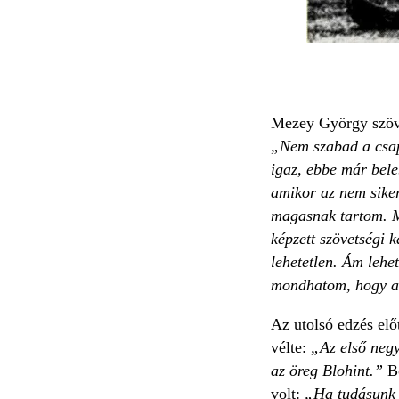
Mezey György szövet
„Nem szabad a csapa
igaz, ebbe már bele
amikor az nem siker
magasnak tartom. M
képzett szövetségi 
lehetetlen. Ám leh
mondhatom, hogy a 
Az utolsó edzés elő
vélte:
„Az első neg
az öreg Blohint.”
Bo
volt:
„Ha tudásunk h