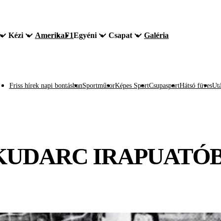
Kézi
Amerika
F1
Egyéni
Csapat
Galéria
Friss hírek napi bontásban
Sportműsor
Képes Sport
Csupasport
Hátsó füves
Utá
 KUDARC IRAPUATÓ