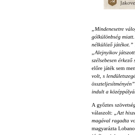
„Mindenesetre válog
gólkülönbség miatt.
nélkülöző játékot.”
„Alejnyikov játszot
szélsebesen érkező
előre játék sem me
volt, s lendületszeg
összteljesítményén
indult a középpályá
A győztes szövetség
válaszolt:
„Azt hisz
magával ragadta vol
magyarázta Lobanovs