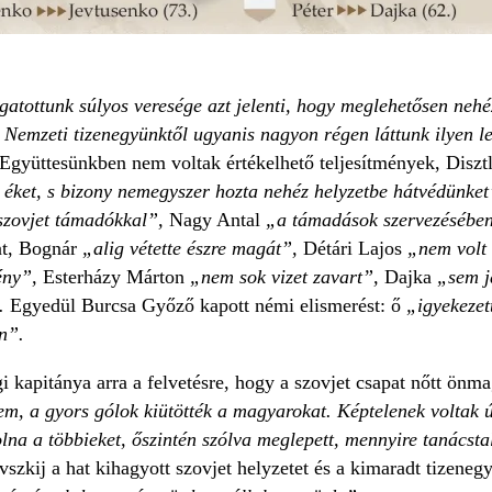
atottunk súlyos veresége azt jelenti, hogy meglehetősen nehé
 Nemzeti tizenegyünktől ugyanis nagyon régen láttunk ilyen le
Együttesünkben nem voltak értékelhető teljesítmények, Diszt
t éket, s bizony nemegyszer hozta nehéz helyzetbe hátvédünke
 szovjet támadókkal”,
Nagy Antal
„a támadások szervezésében
nt, Bognár
„alig vétette észre magát”,
Détári Lajos
„nem volt 
ény”,
Esterházy Márton
„nem sok vizet zavart”,
Dajka
„sem j
”.
Egyedül Burcsa Győző kapott némi elismerést: ő
„igyekezet
n”.
i kapitánya arra a felvetésre, hogy a szovjet csapat nőtt ön
em, a gyors gólok kiütötték a magyarokat. Képtelenek voltak ú
na a többieket, őszintén szólva meglepett, mennyire tanácstal
zkij a hat kihagyott szovjet helyzetet és a kimaradt tizeneg