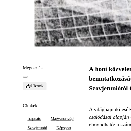
Megosztás
A honi közvéle
bemutatkozását
0
Tetszik
Szovjetuniótól 
Címkék
A világbajnoki esé
csalódásai alapján 
Irapuato
Magyarország
elmondható: a szám
Szovjetunió
Népsport