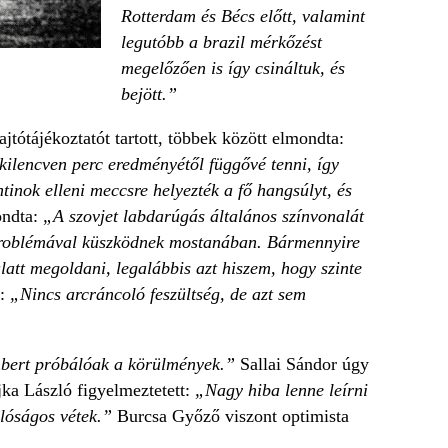
Rotterdam és Bécs előtt, valamint
legutóbb a brazil mérkőzést
megelőzően is így csináltuk, és
bejött.”
jtótájékoztatót tartott, többek között elmondta:
kilencven perc eredményétől függővé tenni, így
inok elleni meccsre helyezték a fő hangsúlyt, és
ondta:
„A szovjet labdarúgás általános színvonalát
roblémával küszködnek mostanában. Bármennyire
att megoldani, legalábbis azt hiszem, hogy szinte
t:
„Nincs arcráncoló feszültség, de azt sem
bert próbálóak a körülmények.”
Sallai Sándor úgy
ka László figyelmeztetett:
„Nagy hiba lenne leírni
lóságos vétek.”
Burcsa Győző viszont optimista