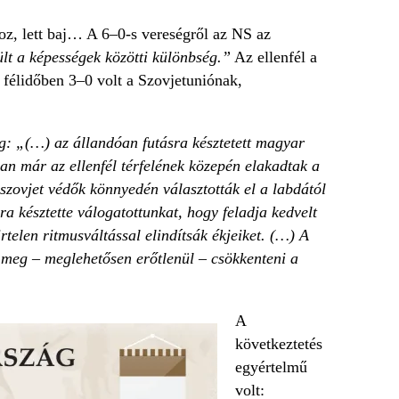
oz, lett baj… A 6–0-s vereségről az NS az
ült a képességek közötti különbség.”
Az ellenfél a
a félidőben 3–0 volt a Szovjetuniónak,
g: „(…) az állandóan futásra késztetett magyar
ran már az ellenfél térfelének közepén elakadtak a
zovjet védők könnyedén választották el a labdától
a késztette válogatottunkat, hogy feladja kedvelt
telen ritmusváltással elindítsák ékjeiket. (…) A
a meg – meglehetősen erőtlenül – csökkenteni a
A
következtetés
egyértelmű
volt: