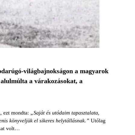
abdarúgó-világbajnokságon a magyarok
alulmúlta a várakozásokat, a
k, ezt mondta:
„Saját és utódaim tapasztalata,
nis könyveljük el sikeres helytállásnak.”
Utólag
zat volt…