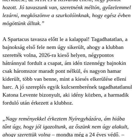
hozott. Jó tavaszunk van, szeretnénk méltón, győzelemmel
lezárni, megköszönve a szurkolóinknak, hogy egész évben
mögöttünk álltak.”
A Spartacus tavasza előtt le a kalappal! Tagadhatatlan, a
bajnokság első fele nem úgy sikerült, ahogy a klubban
szerették volna, 2026-ra kieső helyen, négypontos
hátránnyal fordult a csapat, ám idén tizennégy bajnokin
csak háromszor maradt pont nélkül, és nagyon hamar
kiderült, több van benne, mint a kiesés elkerülése elleni
harc. A jó szereplés egyik kulcsemberének tagadhatatlanul
Katona Levente bizonyult, aki idény közben, a harmadik
forduló után érkezett a klubhoz.
„Nagy reményekkel érkeztem Nyíregyházára, ám hiába
tűnt úgy, hogy jól igazoltunk, az őszünk nem úgy alakult,
ahogy szerettük volna
– mondta még a 24 éves védő. –