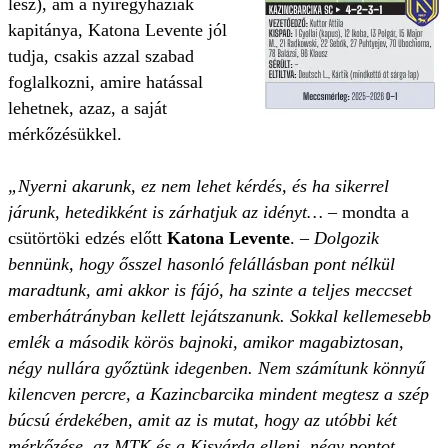
lesz), ám a nyíregyháziak
kapitánya, Katona Levente jól
tudja, csakis azzal szabad
foglalkozni, amire hatással
lehetnek, azaz, a saját
mérkőzésükkel.
„Nyerni akarunk, ez nem lehet kérdés, és ha sikerrel
járunk, hetedikként is zárhatjuk az idényt…
– mondta a
csütörtöki edzés előtt
Katona Levente
. –
Dolgozik
bennünk, hogy ősszel hasonló felállásban pont nélkül
maradtunk, ami akkor is fájó, ha szinte a teljes meccset
emberhátrányban kellett lejátszanunk. Sokkal kellemesebb
emlék a második körös bajnoki, amikor magabiztosan,
négy nullára győztünk idegenben. Nem számítunk könnyű
kilencven percre, a Kazincbarcika mindent megtesz a szép
búcsú érdekében, amit az is mutat, hogy az utóbbi két
mérkőzése, az MTK és a Kisvárda elleni, négy pontot