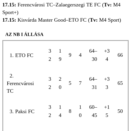
17.15:
Ferencvárosi TC–Zalaegerszegi TE FC (
Tv:
M4
Sport+)
17.15:
Kisvárda Master Good–ETO FC (
Tv:
M4 Sport)
AZ NB I ÁLLÁSA
3
1
64–
+3
9
4
66
1. ETO FC
2
9
30
4
2.
3
2
64–
+3
5
7
65
Ferencvárosi
2
0
31
3
TC
3
1
1
60–
+1
8
50
3. Paksi FC
2
4
0
45
5