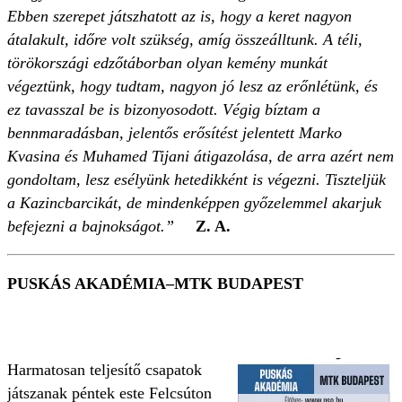
Ebben szerepet játszhatott az is, hogy a keret nagyon
átalakult, időre volt szükség, amíg összeálltunk. A téli,
törökországi edzőtáborban olyan kemény munkát
végeztünk, hogy tudtam, nagyon jó lesz az erőnlétünk, és
ez tavasszal be is bizonyosodott. Végig bíztam a
bennmaradásban, jelentős erősítést jelentett Marko
Kvasina és Muhamed Tijani átigazolása, de arra azért nem
gondoltam, lesz esélyünk hetedikként is végezni. Tiszteljük
a Kazincbarcikát, de mindenképpen győzelemmel akarjuk
befejezni a bajnokságot.”
Z. A.
PUSKÁS AKADÉMIA–MTK BUDAPEST
Harmatosan teljesítő csapatok
játszanak péntek este Felcsúton