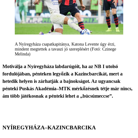
A Nyíregyháza csapatkapitánya, Katona Levente úgy érzi,
mindent megtettek a tavaszi jó szereplésért (Fotó: Czinege
Melinda)
Motiválja a Nyíregyháza labdarúgóit, ha az NB I utolsó
fordulójában, pénteken legyőzik a Kazincbarcikát, mert a
hetedik helyen is zárhatják a bajnokságot. Az ugyancsak
pénteki Puskás Akadémia–MTK mérkőzésnek tétje már nincs,
ám több játékosnak a pénteki lehet a „búcsúmeccse”.
NYÍREGYHÁZA–KAZINCBARCIKA