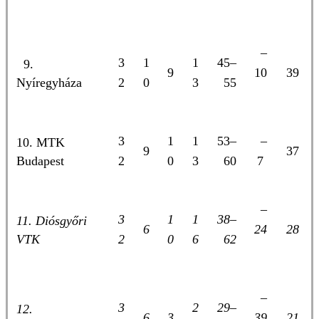
–
3
1
1
45–
9.
9
10
39
Nyíregyháza
2
0
3
55
3
1
1
53–
–
10. MTK
9
37
Budapest
2
0
3
60
7
–
3
1
1
38–
11. Diósgyőri
6
24
28
VTK
2
0
6
62
–
3
2
29–
12.
6
3
39
21