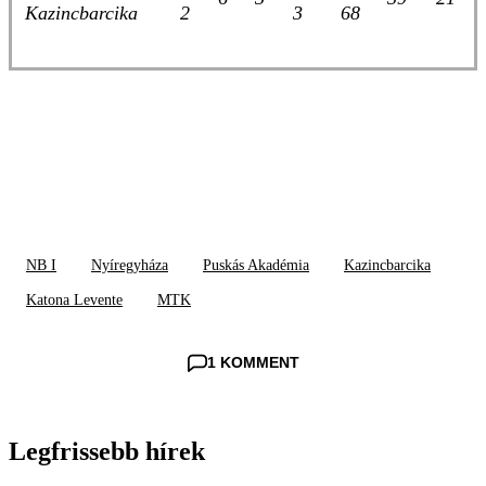
Kazincbarcika
2
3
68
NB I
Nyíregyháza
Puskás Akadémia
Kazincbarcika
Katona Levente
MTK
1 KOMMENT
Legfrissebb hírek