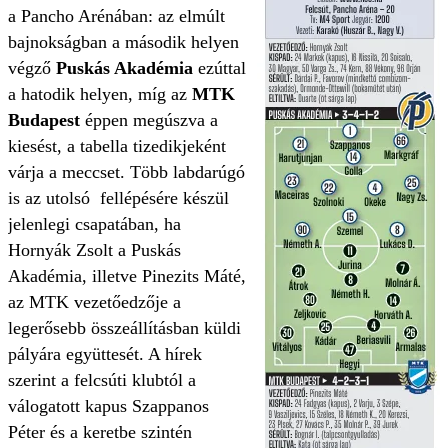
a Pancho Arénában: az elmúlt
bajnokságban a második helyen
végző
Puskás Akadémia
ezúttal
a hatodik helyen, míg az
MTK
Budapest
éppen megúszva a
kiesést, a tabella tizedikjeként
várja a meccset. Több labdarúgó
is az utolsó fellépésére készül
jelenlegi csapatában, ha
Hornyák Zsolt a Puskás
Akadémia, illetve Pinezits Máté,
az MTK vezetőedzője a
legerősebb összeállításban küldi
pályára együttesét. A hírek
szerint a felcsúti klubtól a
válogatott kapus Szappanos
Péter és a keretbe szintén