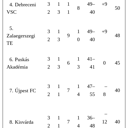
3
1
1
49–
+9
4. Debreceni
8
50
VSC
2
3
1
40
5.
3
1
1
49–
+9
9
48
Zalaegerszegi
2
3
0
40
TE
3
1
1
41–
6. Puskás
6
0
45
Akadémia
2
3
3
41
3
1
1
47–
–
7
40
7. Újpest FC
2
1
4
55
8
–
3
1
1
36–
7
12
40
8. Kisvárda
2
1
4
48