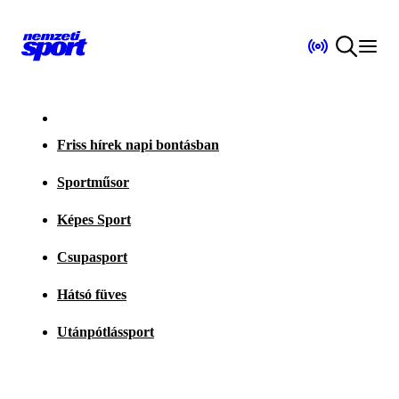
Friss hírek napi bontásban
Sportműsor
Képes Sport
Csupasport
Hátsó füves
Utánpótlássport