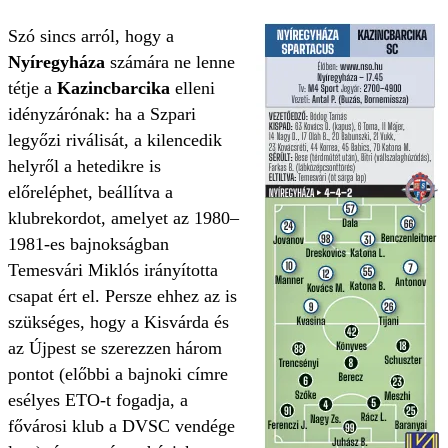
Szó sincs arról, hogy a
Nyíregyháza
számára ne lenne
tétje a
Kazincbarcika
elleni
idényzárónak: ha a Szpari
legyőzi riválisát, a kilencedik
helyről a hetedikre is
előreléphet, beállítva a
klubrekordot, amelyet az 1980–
1981-es bajnokságban
Temesvári Miklós irányította
csapat ért el. Persze ehhez az is
szükséges, hogy a Kisvárda és
az Újpest se szerezzen három
pontot (előbbi a bajnoki címre
esélyes ETO-t fogadja, a
fővárosi klub a DVSC vendége