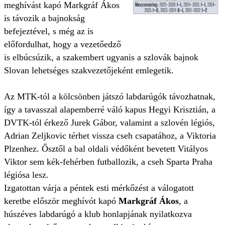
meghívást kapó Markgráf Ákos
is távozik a bajnokság
befejeztével, s még az is
előfordulhat, hogy a vezetőedző
is elbúcsúzik, a szakembert ugyanis a szlovák bajnok
Slovan lehetséges szakvezetőjeként emlegetik.
Az MTK-tól a kölcsönben játszó labdarúgók távozhatnak,
így a tavasszal alapemberré váló kapus Hegyi Krisztián, a
DVTK-tól érkező Jurek Gábor, valamint a szlovén légiós,
Adrian Zeljkovic térhet vissza cseh csapatához, a Viktoria
Plzenhez. Ősztől a bal oldali védőként bevetett Vitályos
Viktor sem kék-fehérben futballozik, a cseh Sparta Praha
légiósa lesz.
Izgatottan várja a péntek esti mérkőzést a válogatott
keretbe először meghívót kapó
Markgráf Ákos
, a
húszéves labdarúgó a klub honlapjának nyilatkozva