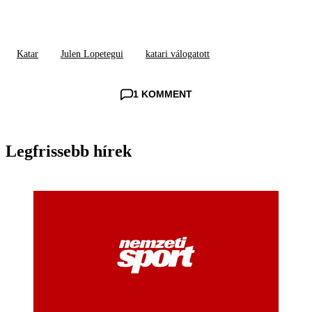
Katar
Julen Lopetegui
katari válogatott
1 KOMMENT
Legfrissebb hírek