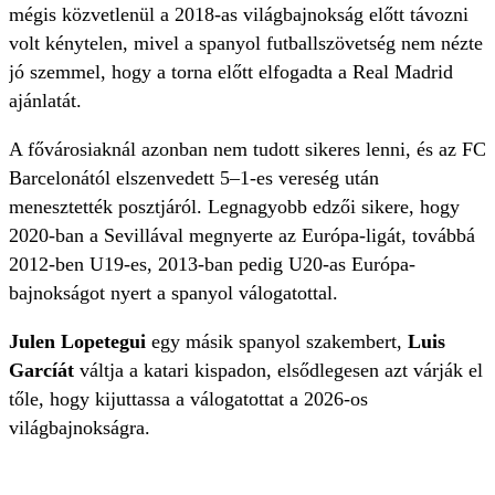
mégis közvetlenül a 2018-as világbajnokság előtt távozni
volt kénytelen, mivel a spanyol futballszövetség nem nézte
jó szemmel, hogy a torna előtt elfogadta a Real Madrid
ajánlatát.
A fővárosiaknál azonban nem tudott sikeres lenni, és az FC
Barcelonától elszenvedett 5–1-es vereség után
menesztették posztjáról. Legnagyobb edzői sikere, hogy
2020-ban a Sevillával megnyerte az Európa-ligát, továbbá
2012-ben U19-es, 2013-ban pedig U20-as Európa-
bajnokságot nyert a spanyol válogatottal.
Julen Lopetegui
egy másik spanyol szakembert,
Luis
Garcíát
váltja a katari kispadon, elsődlegesen azt várják el
tőle, hogy kijuttassa a válogatottat a 2026-os
világbajnokságra.