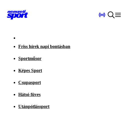
Friss hírek napi bontásban
Sportműsor
Képes Sport
Csupasport
Hátsó füves
Utánpótlássport