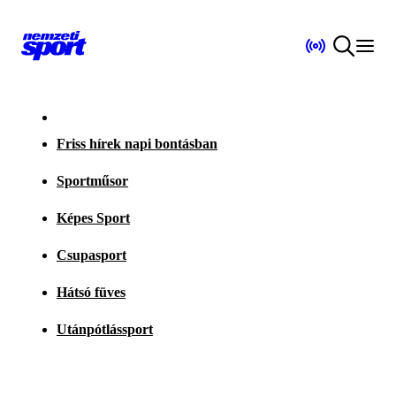
Friss hírek napi bontásban
Sportműsor
Képes Sport
Csupasport
Hátsó füves
Utánpótlássport