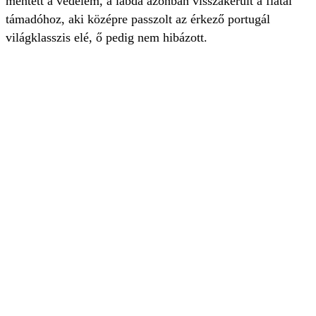
mentett a védelem, a labda azonban visszakerült a fiatal
támadóhoz, aki középre passzolt az érkező portugál
világklasszis elé, ő pedig nem hibázott.