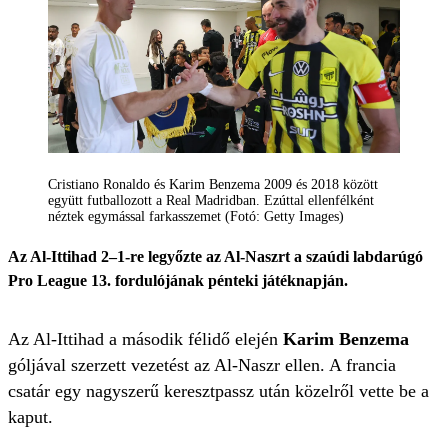
Cristiano Ronaldo és Karim Benzema 2009 és 2018 között
együtt futballozott a Real Madridban. Ezúttal ellenfélként
néztek egymással farkasszemet (Fotó: Getty Images)
Az Al-Ittihad 2–1-re legyőzte az Al-Naszrt a szaúdi labdarúgó
Pro League 13. fordulójának pénteki játéknapján.
Az Al-Ittihad a második félidő elején
Karim Benzema
góljával szerzett vezetést az Al-Naszr ellen. A francia
csatár egy nagyszerű keresztpassz után közelről vette be a
kaput.