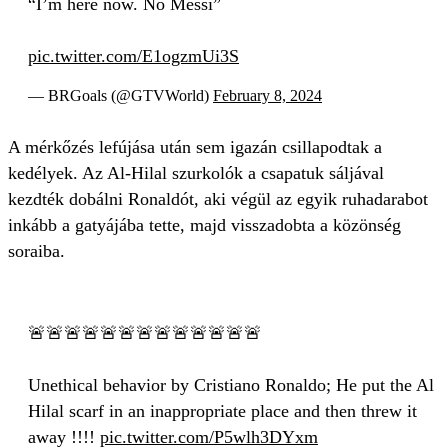
“I’m here now. No Messi”
pic.twitter.com/E1ogzmUi3S
— BRGoals (@GTVWorld)
February 8, 2024
A mérkőzés lefújása után sem igazán csillapodtak a
kedélyek. Az Al-Hilal szurkolók a csapatuk sáljával
kezdték dobálni Ronaldót, aki végül az egyik ruhadarabot
inkább a gatyájába tette, majd visszadobta a közönség
soraiba.
🚨🚨🚨🚨🚨🚨🚨🚨🚨🚨🚨🚨🚨
Unethical behavior by Cristiano Ronaldo; He put the Al
Hilal scarf in an inappropriate place and then threw it
away !!!!
pic.twitter.com/P5wlh3DYxm