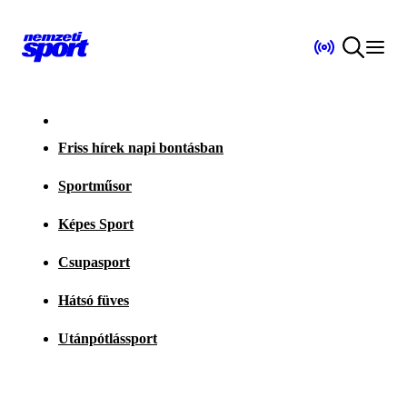
Friss hírek napi bontásban
Sportműsor
Képes Sport
Csupasport
Hátsó füves
Utánpótlássport