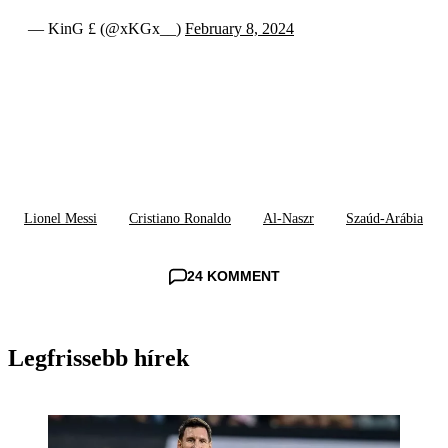
— KinG £ (@xKGx__)
February 8, 2024
Lionel Messi
Cristiano Ronaldo
Al-Naszr
Szaúd-Arábia
24 KOMMENT
Legfrissebb hírek