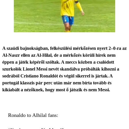
A szaúdi bajnokságban, felkészülési mérkőzésen nyert 2–0-ra az
Al-Naszr ellen az Al-Hilal, de a mérkőzés körüli hírek nem
éppen a játék képéről szóltak. A meccs közben a csalódott
szurkolók Lionel Messi nevét skandálva próbálták kihozni a
sodrából Cristiano Ronaldót és végül sikerrel is jártak. A
portugál klasszis pár perc után már nem bírta tovább és
kikiabált a nézőknek, hogy most ő játszik és nem Messi.
Ronaldo to Alhilal fans: