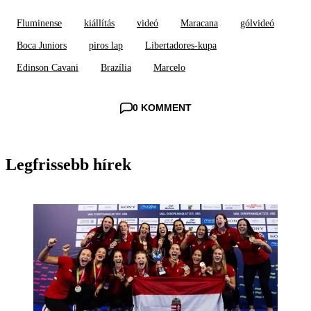
Fluminense
kiállítás
videó
Maracana
gólvideó
Boca Juniors
piros lap
Libertadores-kupa
Edinson Cavani
Brazília
Marcelo
0 KOMMENT
Legfrissebb hírek