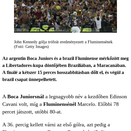
John Kennedy gólja trófeát eredményezett a Fluminensének
(Fotó: Getty Images)
Az argentin Boca Juniors és a brazil Fluminense mérkőzött meg
a Libertadores-kupa döntőjében Brazíliában, a Maracanában.
A finálé a kétszer 15 perces hosszabbításban dőlt el, és végül a
brazil csapat ünnepelhetett.
A
Boca Juniorsnál
a legnagyobb név a kezdőben Edinson
Cavani volt, míg a
Fluminensénél
Marcelo. Előbbi 78
percet játszott, utóbbi 80-at.
A 36. percig kellett várni az első gólra, azt pedig a