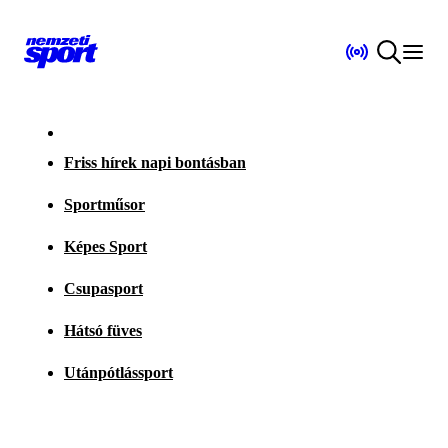
Friss hírek napi bontásban
Sportműsor
Képes Sport
Csupasport
Hátsó füves
Utánpótlássport