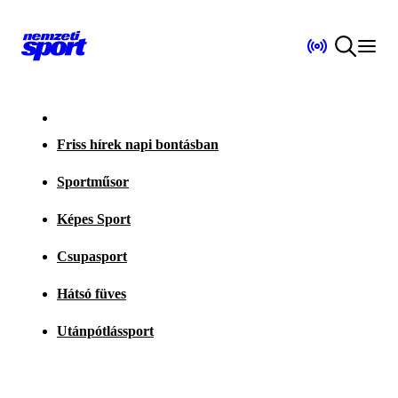
Friss hírek napi bontásban
Sportműsor
Képes Sport
Csupasport
Hátsó füves
Utánpótlássport