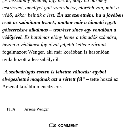
„
A lesszabály jelenleg úgy néz ki, hogy ha bármely
testrészed, amellyel gólt szerezhetsz, előrébb van, mint a
védő, akkor beintik a lest.
Én azt szeretném, ha a jövőben
csak az számítana lesnek, amikor már a támadó egyik –
gólszerzésre alkalmas – testrésze sincs egy vonalban a
védőjével.
Ez hatalmas előny lenne a támadók számára,
hiszen a védőknek így jóval feljebb kellene zárniuk”
–
fogalmazott Wenger, aki már korábban is hasonlóan
nyilatkozott a lesszabályról.
„
A szabadrúgás esetén is lehetne változás: egyből
elvégezhetné magának azt a sértett fél”
– tette hozzá az
Arsenal korábbi menedzsere.
FIFA
Arsene Wenger
0 KOMMENT