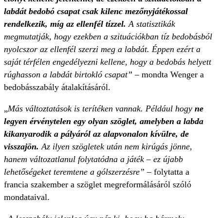
labdát bedobó csapat csak kilenc mezőnyjátékossal
rendelkezik, míg az ellenfél tízzel.
A statisztikák
megmutatják, hogy ezekben a szituációkban tíz bedobásból
nyolcszor az ellenfél szerzi meg a labdát. Éppen ezért a
saját térfélen engedélyezni kellene, hogy a bedobás helyett
rúghasson a labdát birtokló csapat”
– mondta Wenger a
bedobásszabály átalakításáról.
„
Más változtatások is terítéken vannak. Például hogy
ne
legyen érvénytelen egy olyan szöglet, amelyben a labda
kikanyarodik a pályáról az alapvonalon kívülre, de
visszajön.
Az ilyen szögletek után nem kirúgás jönne,
hanem változatlanul folytatódna a játék – ez újabb
lehetőségeket teremtene a gólszerzésre”
– folytatta a
francia szakember a szöglet megreformálásáról szóló
mondataival.