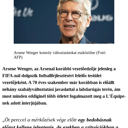
Arsene Wenger komoly változtatásokat eszközölne (Fotó:
AFP)
Arsene Wenger, az Arsenal korábbi vezetőedzője jelenleg a
FIFA-nál dolgozik futballfejlesztésért felelős testület
vezetőjeként. A 70 éves szakember már korábban is előállt
néhány szabályváltoztatási javaslattal a labdarúgás terén, ám
most minden eddiginél több ötletet fogalmazott meg a L'Équipe-
nek adott interjújában.
„
Öt perccel a mérkőzések vége előtt
egy bedobásnak
előnyt kellene jelentenie, de ezekben a szituációkban a