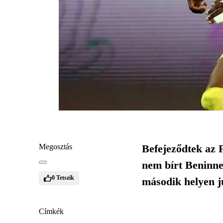
Megosztás
Befejeződtek az 
nem bírt Beninne
0
Tetszik
második helyen ju
Címkék