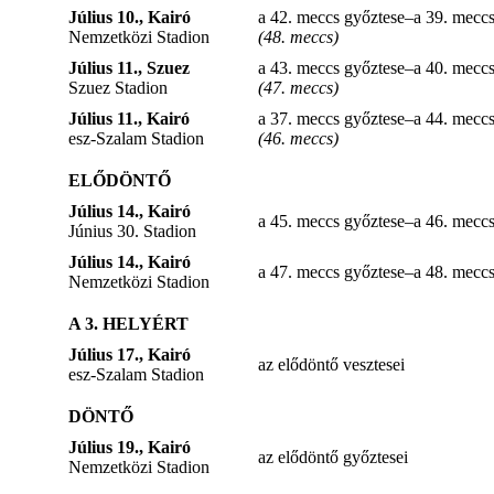
Július 10., Kairó
a 42. meccs győztese–a 39. mecc
Nemzetközi Stadion
(48. meccs)
Július 11., Szuez
a 43. meccs győztese–a 40. mecc
Szuez Stadion
(47. meccs)
Július 11., Kairó
a 37. meccs győztese–a 44. mecc
esz-Szalam Stadion
(46. meccs)
ELŐDÖNTŐ
Július 14., Kairó
a 45. meccs győztese–a 46. mecc
Június 30. Stadion
Július 14., Kairó
a 47. meccs győztese–a 48. mecc
Nemzetközi Stadion
A 3. HELYÉRT
Július 17., Kairó
az elődöntő vesztesei
esz-Szalam Stadion
DÖNTŐ
Július 19., Kairó
az elődöntő győztesei
Nemzetközi Stadion