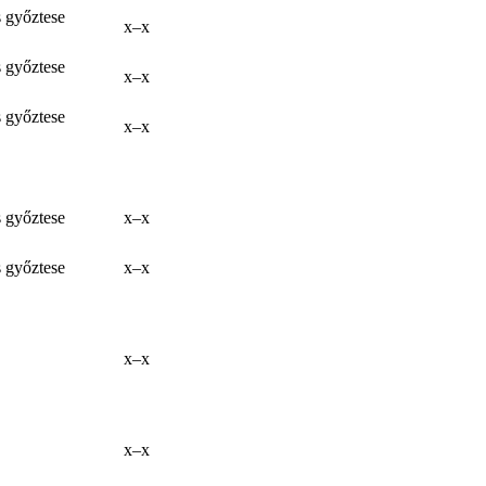
s győztese
x–x
s győztese
x–x
s győztese
x–x
s győztese
x–x
s győztese
x–x
x–x
x–x