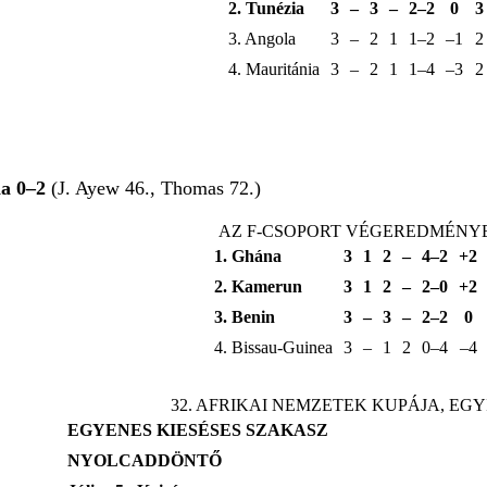
2. Tunézia
3
–
3
–
2–2
0
3
3. Angola
3
–
2
1
1–2
–1
2
4. Mauritánia
3
–
2
1
1–4
–3
2
na 0–2
(J. Ayew 46., Thomas 72.)
AZ F-CSOPORT VÉGEREDMÉNY
1. Ghána
3
1
2
–
4–2
+2
2. Kamerun
3
1
2
–
2–0
+2
3. Benin
3
–
3
–
2–2
0
4. Bissau-Guinea
3
–
1
2
0–4
–4
32. AFRIKAI NEMZETEK KUPÁJA, EG
EGYENES KIESÉSES SZAKASZ
NYOLCADDÖNTŐ