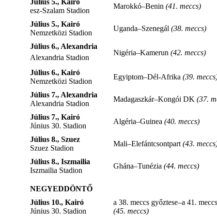
Július 5., Kairó
Marokkó–Benin
(41. meccs)
esz-Szalam Stadion
Július 5., Kairó
Uganda–Szenegál
(38. meccs)
Nemzetközi Stadion
Július 6., Alexandria
Nigéria–Kamerun
(42. meccs)
Alexandria Stadion
Július 6., Kairó
Egyiptom–Dél-Afrika
(39. meccs
Nemzetközi Stadion
Július 7., Alexandria
Madagaszkár–Kongói DK
(37. m
Alexandria Stadion
Július 7., Kairó
Algéria–Guinea
(40. meccs)
Június 30. Stadion
Július 8., Szuez
Mali–Elefántcsontpart
(43. meccs
Szuez Stadion
Július 8., Iszmailia
Ghána–Tunézia
(44. meccs)
Iszmailia Stadion
NEGYEDDÖNTŐ
Július 10., Kairó
a 38. meccs győztese–a 41. mecc
Június 30. Stadion
(45. meccs)