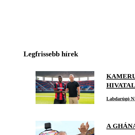
Legfrissebb hírek
KAMERU
HIVATA
Labdarúgó N
A GHÁN