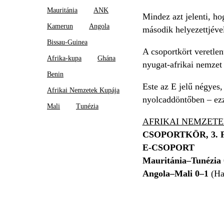
Mauritánia
ANK
Mindez azt jelenti, h
Kamerun
Angola
második helyezettjév
Bissau-Guinea
A csoportkört veretle
Afrika-kupa
Ghána
nyugat-afrikai nemzet i
Benin
Este az E jelű négyes,
Afrikai Nemzetek Kupája
nyolcaddöntőben – ezze
Mali
Tunézia
AFRIKAI NEMZETE
CSOPORTKÖR, 3.
E-CSOPORT
Mauritánia–Tunézia 
Angola–Mali 0–1
(Hai