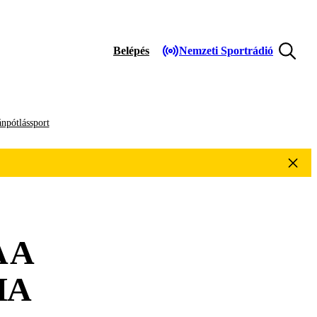
Belépés
Nemzeti Sportrádió
npótlássport
 A
IA