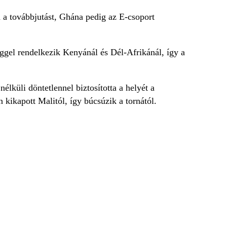
 a továbbjutást, Ghána pedig az E-csoport
ggel rendelkezik Kenyánál és Dél-Afrikánál, így a
élküli döntetlennel biztosította a helyét a
 kikapott Malitól, így búcsúzik a tornától.