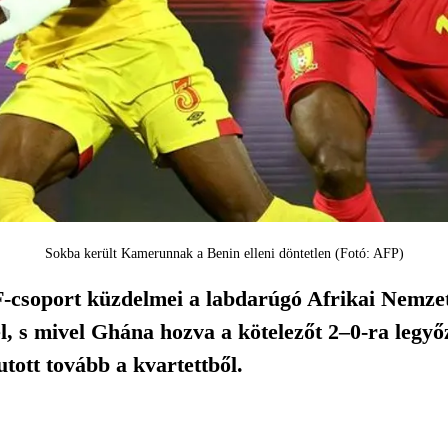
Sokba került Kamerunnak a Benin elleni döntetlen (Fotó: AFP)
F-csoport küzdelmei a labdarúgó Afrikai Nem
l, s mivel Ghána hozva a kötelezőt 2–0-ra legyő
tott tovább a kvartettből.