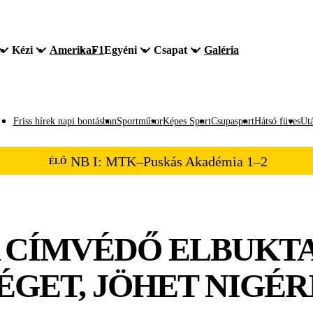
Kézi
Amerika
F1
Egyéni
Csapat
Galéria
Friss hírek napi bontásban
Sportműsor
Képes Sport
Csupasport
Hátsó füves
Utá
NB I: MTK–Puskás Akadémia 1–2
ÉLŐ
A CÍMVÉDŐ ELBUKTA
GET, JÖHET NIGÉR