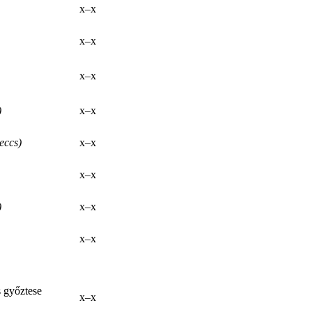
x–x
x–x
x–x
)
x–x
eccs)
x–x
x–x
)
x–x
x–x
s győztese
x–x