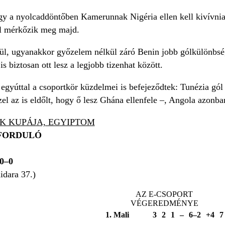
ogy a nyolcaddöntőben Kamerunnak Nigéria ellen kell kivívnia
el mérkőzik meg majd.
nül, ugyanakkor győzelem nélkül záró Benin jobb gólkülönbsé
s biztosan ott lesz a legjobb tizenhat között.
 egyúttal a csoportkör küzdelmei is befejeződtek: Tunézia gól n
l az is eldőlt, hogy ő lesz Ghána ellenfele –, Angola azonban
K KUPÁJA, EGYIPTOM
 FORDULÓ
0–0
dara 37.)
AZ E-CSOPORT
VÉGEREDMÉNYE
1. Mali
3
2
1
–
6–2
+4
7