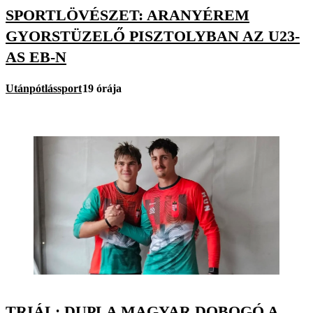
SPORTLÖVÉSZET: ARANYÉREM
GYORSTÜZELŐ PISZTOLYBAN AZ U23-
AS EB-N
Utánpótlássport
19 órája
TRIÁL: DUPLA MAGYAR DOBOGÓ A