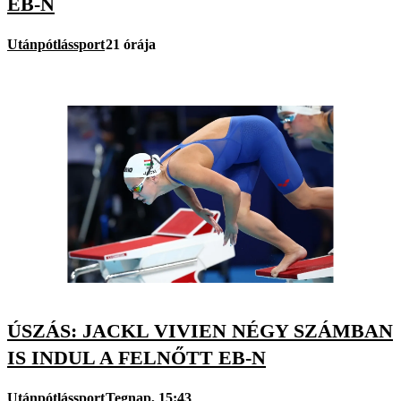
EB-N
Utánpótlássport
21 órája
ÚSZÁS: JACKL VIVIEN NÉGY SZÁMBAN
IS INDUL A FELNŐTT EB-N
Utánpótlássport
Tegnap, 15:43