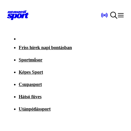
Friss hírek napi bontásban
Sportműsor
Képes Sport
Csupasport
Hátsó füves
Utánpótlássport