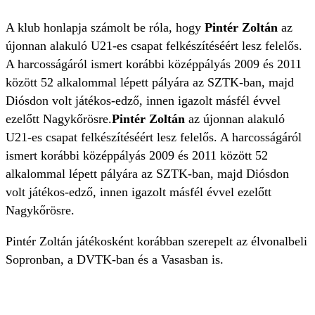
A klub honlapja számolt be róla, hogy
Pintér Zoltán
az
újonnan alakuló U21-es csapat felkészítéséért lesz felelős.
A harcosságáról ismert korábbi középpályás 2009 és 2011
között 52 alkalommal lépett pályára az SZTK-ban, majd
Diósdon volt játékos-edző, innen igazolt másfél évvel
ezelőtt Nagykőrösre.
Pintér Zoltán
az újonnan alakuló
U21-es csapat felkészítéséért lesz felelős. A harcosságáról
ismert korábbi középpályás 2009 és 2011 között 52
alkalommal lépett pályára az SZTK-ban, majd Diósdon
volt játékos-edző, innen igazolt másfél évvel ezelőtt
Nagykőrösre.
Pintér Zoltán játékosként korábban szerepelt az élvonalbeli
Sopronban, a DVTK-ban és a Vasasban is.