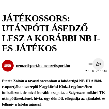
JÁTÉKOSSORS:
UTÁNPÓTLÁSEDZŐ
LESZ A KORÁBBI NB I-
ES JÁTÉKOS
0
nemzetisport.hu nemzetisport.hu
2013.06.27. 15:02
Pintér Zoltán a tavaszi szezonban a labdarúgó NB III Alföld-
csoportjában szereplő Nagykőrösi Kinizsi együttesében
futballozott, de mivel korábbi csapata, a Szigetszentmiklósi TK
utánpótlásedzőnek hívta, úgy döntött, elfogadja az ajánlatot, és
felhagy a labdarúgással.