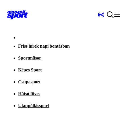
Friss hírek napi bontásban
Sportműsor
Képes Sport
Csupasport
Hátsó füves
Utánpótlássport