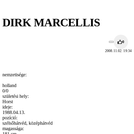
DIRK MARCELLIS
0
2008.11.02. 19:34
nemzetisége:
holland
0/0
születési hely:
Horst
ideje:
1988.04.13.
pozíció:
szélsőhátvéd, középhátvéd
magassága:
181 cm