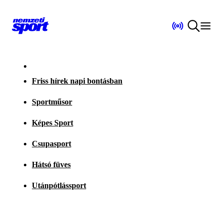
Friss hírek napi bontásban
Sportműsor
Képes Sport
Csupasport
Hátsó füves
Utánpótlássport