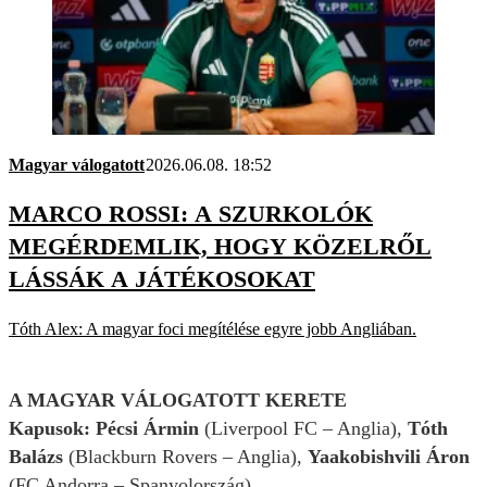
Magyar válogatott
2026.06.08. 18:52
MARCO ROSSI: A SZURKOLÓK
MEGÉRDEMLIK, HOGY KÖZELRŐL
LÁSSÁK A JÁTÉKOSOKAT
Tóth Alex: A magyar foci megítélése egyre jobb Angliában.
A MAGYAR VÁLOGATOTT KERETE
Kapusok:
Pécsi Ármin
(Liverpool FC – Anglia),
Tóth
Balázs
(Blackburn Rovers – Anglia),
Yaakobishvili Áron
(FC Andorra – Spanyolország)