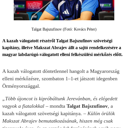
Talgat Bajszufinov (Fotó: Kovács Péter)
A kazah válogatott részéről Talgat Bajszufinov szövetségi
kapitány, illetve Makszat Abrajev állt a sajtó rendelkezésére a
magyar labdarúgó-válogatott elleni felkészülési mérkőzés előtt.
A kazah válogatott döntetlennel hangolt a Magyarország
elleni mérkőzésre, szombaton 1–1-et játszott idegenben
Örményországgal.
„Több újoncot is kipróbáltunk Jerevánban, és elégedett
vagyok a fiatalokkal
– mondta
Talgat Bajszufinov
, a
kazah válogatott szövetségi kapitánya. –
Külön örülök
Makszat Abrajev bemutatkozásának, hiszen még csak