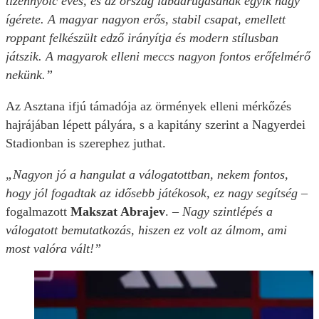
tizennyolc éves, és az ország labdarúgásának egyik nagy
ígérete. A magyar nagyon erős, stabil csapat, emellett
roppant felkészült edző irányítja és modern stílusban
játszik. A magyarok elleni meccs nagyon fontos erőfelmérő
nekünk.”
Az Asztana ifjú támadója az örmények elleni mérkőzés
hajrájában lépett pályára, s a kapitány szerint a Nagyerdei
Stadionban is szerephez juthat.
„Nagyon jó a hangulat a válogatottban, nekem fontos,
hogy jól fogadtak az idősebb játékosok, ez nagy segítség
–
fogalmazott
Makszat Abrajev
. –
Nagy szintlépés a
válogatott bemutatkozás, hiszen ez volt az álmom, ami
most valóra vált!”