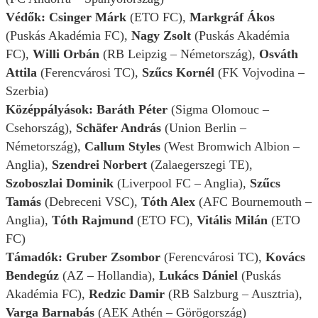
Védők:
Csinger Márk
(ETO FC),
Markgráf Ákos
(Puskás Akadémia FC),
Nagy Zsolt
(Puskás Akadémia
FC),
Willi Orbán
(RB Leipzig – Németország),
Osváth
Attila
(Ferencvárosi TC),
Szűcs Kornél
(FK Vojvodina –
Szerbia)
Középpályások:
Baráth Péter
(Sigma Olomouc –
Csehország),
Schäfer András
(Union Berlin –
Németország),
Callum Styles
(West Bromwich Albion –
Anglia),
Szendrei Norbert
(Zalaegerszegi TE),
Szoboszlai Dominik
(Liverpool FC – Anglia),
Szűcs
Tamás
(Debreceni VSC),
Tóth Alex
(AFC Bournemouth –
Anglia),
Tóth Rajmund
(ETO FC),
Vitális Milán
(ETO
FC)
Támadók:
Gruber Zsombor
(Ferencvárosi TC),
Kovács
Bendegúz
(AZ – Hollandia),
Lukács Dániel
(Puskás
Akadémia FC),
Redzic Damir
(RB Salzburg – Ausztria),
Varga Barnabás
(AEK Athén – Görögország)