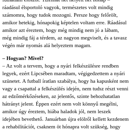
ráadásul élsportoló vagyok, természetes volt mindig
számomra, hogy tudok mozogni. Persze hogy felőrölt,
amikor hetekig, hónapokig képtelen voltam erre. Ráadásul
amikor azt éreztem, hogy még mindig nem jó a lábam,
még mindig fáj a térdem, az nagyon megviselt, és a tavasz
végén már nyomás alá helyeztem magam.
– Hogyan? Mivel?
– Az volt a tervem, hogy a nyári felkészülésre rendben
legyek, ezért Lipcsében maradtam, végigedzettem a nyári
szünetet. A futball íratlan szabálya, hogy ha kapusként nem
vagy a csapattal a felkészülés idején, nem tudsz részt venni
az edzőmérkőzéseken, az jelentős, szinte behozhatatlan
hátrányt jelent. Éppen ezért nem volt könnyű megélni,
amikor úgy éreztem, hiába haladok jól, nem leszek
idejében bevethető. Januárban újra elölről kellett kezdenem
a rehabilitációt, csaknem öt hónapra volt szükség, hogy