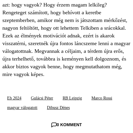
azt: hogy vagyok? Hogy érzem magam lelkileg?
Rengeteget számított, hogy behívott a keretbe
szeptemberben, amikor még nem is játszottam mérkőzést,
nagyon feltöltött, hogy ott lehettem Telkiben a srácokkal.
Ezek az élmények motivációt adnak, ezért is akarok
visszatérni, szeretnék újra fontos láncszeme lenni a magyar
válogatottnak. Megvannak a céljaim, a térdem újra erős,
újra terhelhető, továbbra is keményen kell dolgoznom, és
akkor biztos vagyok benne, hogy megmutathatom még,
mire vagyok képes.
Eb 2024
Gulácsi Péter
RB Leipzig
Marco Rossi
magyar válogatott
Dibusz Dénes
0 KOMMENT