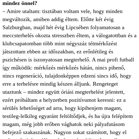
mindez önnel?
– Amire utaltam: tisztában voltam vele, hogy minden
megváltozik, amiben addig éltem. Előtte két évig
Salzburgban, majd hét évig Lipcsében folyamatosan a
meccsterhelés okozta stresszben éltem, a válogatottban és a
klubcsapatomban több mint négyszáz tétmérkőzést
játszottam ebben az időszakban, ez erőnlétileg és
pszichésen is iszonyatosan megterhelő. A mai profi futball
így működik: mérkőzés mérkőzés hátán, nincs pihenő,
nincs regeneráció, tulajdonképpen edzeni sincs idő, hogy
erre a terhelésre mindig készen álljunk. Rengeteget
utaztunk – mindez együtt óriási megterhelést jelentett,
ezért próbáltam a helyzetben pozitívumot keresni: ez a
sérülés lehetőséget ad arra, hogy kipihenjem magam,
testileg-lelkileg egyaránt feltöltődjek, és ha újra felépítem
magam, még jobb erőben vághatok neki pályafutásom
befejező szakaszának. Nagyon sokat számított, hogy el