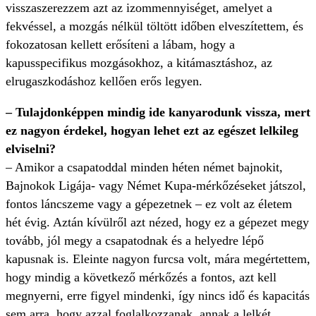
visszaszerezzem azt az izommennyiséget, amelyet a
fekvéssel, a mozgás nélkül töltött időben elveszítettem, és
fokozatosan kellett erősíteni a lábam, hogy a
kapusspecifikus mozgásokhoz, a kitámasztáshoz, az
elrugaszkodáshoz kellően erős legyen.
– Tulajdonképpen mindig ide kanyarodunk vissza, mert
ez nagyon érdekel, hogyan lehet ezt az egészet lelkileg
elviselni?
– Amikor a csapatoddal minden héten német bajnokit,
Bajnokok Ligája- vagy Német Kupa-mérkőzéseket játszol,
fontos láncszeme vagy a gépezetnek – ez volt az életem
hét évig. Aztán kívülről azt nézed, hogy ez a gépezet megy
tovább, jól megy a csapatodnak és a helyedre lépő
kapusnak is. Eleinte nagyon furcsa volt, mára megértettem,
hogy mindig a következő mérkőzés a fontos, azt kell
megnyerni, erre figyel mindenki, így nincs idő és kapacitás
sem arra, hogy azzal foglalkozzanak, annak a lelkét