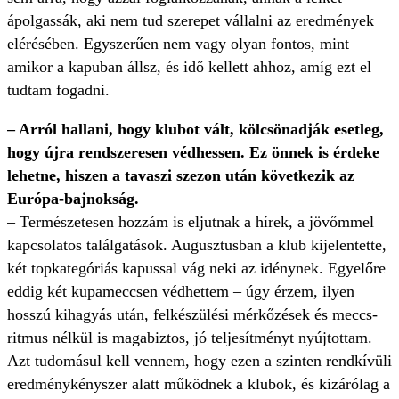
ápolgassák, aki nem tud szerepet vállalni az eredmények
elérésében. Egyszerűen nem vagy olyan fontos, mint
amikor a kapuban állsz, és idő kellett ahhoz, amíg ezt el
tudtam fogadni.
– Arról hallani, hogy klubot vált, kölcsönadják esetleg,
hogy újra rendszeresen védhessen. Ez önnek is érdeke
lehetne, hiszen a tavaszi szezon után következik az
Európa-bajnokság.
– Természetesen hozzám is eljutnak a hírek, a jövőmmel
kapcsolatos találgatások. Augusztusban a klub kijelentette,
két topkategóriás kapussal vág neki az idénynek. Egyelőre
eddig két kupameccsen védhettem – úgy érzem, ilyen
hosszú kihagyás után, felkészülési mérkőzések és meccs­
ritmus nélkül is magabiztos, jó teljesítményt nyújtottam.
Azt tudomásul kell vennem, hogy ezen a szinten rendkívüli
eredménykényszer alatt működnek a klubok, és kizárólag a