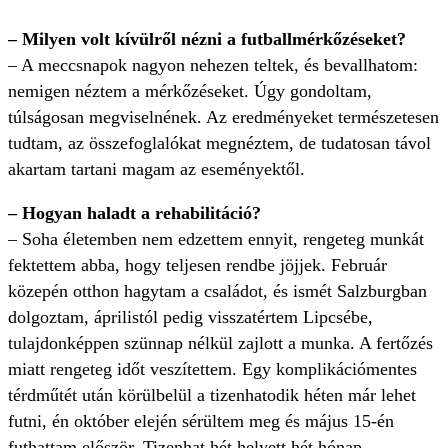
– Milyen volt kívülről nézni a futballmérkőzéseket?
– A meccsnapok nagyon nehezen teltek, és bevallhatom:
nemigen néztem a mérkőzéseket. Úgy gondoltam,
túlságosan megviselnének. Az eredményeket természetesen
tudtam, az összefoglalókat megnéztem, de tudatosan távol
akartam tartani magam az eseményektől.
– Hogyan haladt a rehabilitáció?
– Soha életemben nem edzettem ennyit, rengeteg munkát
fektettem abba, hogy teljesen rendbe jöjjek. Február
közepén otthon hagytam a családot, és ismét Salzburg­ban
dolgoztam, áprilistól pedig visszatértem Lipcsébe,
tulajdonképpen szünnap nélkül zajlott a munka. A fertőzés
miatt rengeteg időt veszítettem. Egy komplikációmentes
térdműtét után körülbelül a tizenhatodik héten már lehet
futni, én október elején sérültem meg és május 15-én
futhattam először. Tizenhat hét helyett hét hónap –