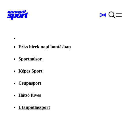
Friss hírek napi bontásban
Sportműsor
Képes Sport
Csupasport
Hátsó füves
Utánpótlássport