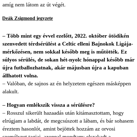
amíg nem látom az út végét.
– Deák Zsigmond jegyzete
– Több mint egy évvel ezelőtt, 2022. október ötödikén
szenvedett térdsérülést a Celtic elleni Bajnokok Ligája-
mérkőzésen, nem sokkal később meg is műtötték. Ez
súlyos sérülés, de sokan hét-nyolc hónappal később már
újra futballozhatnak, akár májusban újra a kapuban
állhatott volna.
– Valóban, de sajnos az én helyzetem egészen másképpen
alakult.
– Hogyan emlékszik vissza a sérülésre?
– Rosszul sikerült hazaadás után kitámasztottam, hogy
elrúgjam a labdát, de megcsúszott a lábam, és bár sohasem
éreztem hasonlót, amint bejöttek hozzám az orvosi
személyzet tagjai, azonnal mondtam: elszakadt a