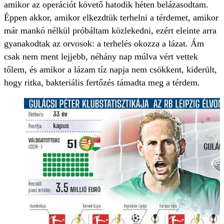
amikor az operációt követő hatodik héten belázasodtam.
Éppen akkor, amikor elkezdtük terhelni a térdemet, amikor
már mankó nélkül próbáltam közlekedni, ezért eleinte arra
gyanakodtak az orvosok: a terhelés okozza a lázat. Ám
csak nem ment lejjebb, néhány nap múlva vért vettek
tőlem, és amikor a lázam tíz napja nem csökkent, kiderült,
hogy ritka, bakteriális fertőzés támadta meg a térdem.