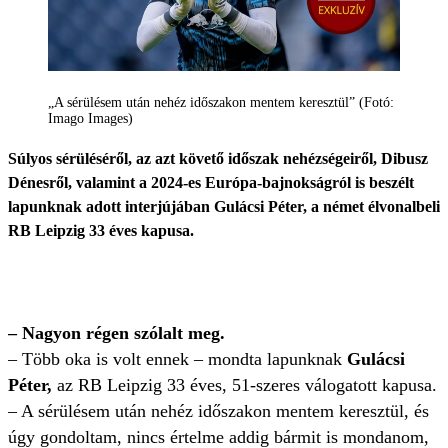
„A sérülésem után nehéz időszakon mentem keresztül” (Fotó:
Imago Images)
Súlyos sérüléséről, az azt követő időszak nehézségeiről, Dibusz
Dénesről, valamint a 2024-es Európa-bajnokságról is beszélt
lapunknak adott interjújában Gulácsi Péter, a német élvonalbeli
RB Leipzig 33 éves kapusa.
– Nagyon régen szólalt meg.
– Több oka is volt ennek – mondta lapunknak
Gulácsi
Péter,
az RB Leipzig 33 éves, 51-szeres válogatott kapusa.
– A sérülésem után nehéz időszakon mentem keresztül, és
úgy gondoltam, nincs értelme addig bármit is mondanom,