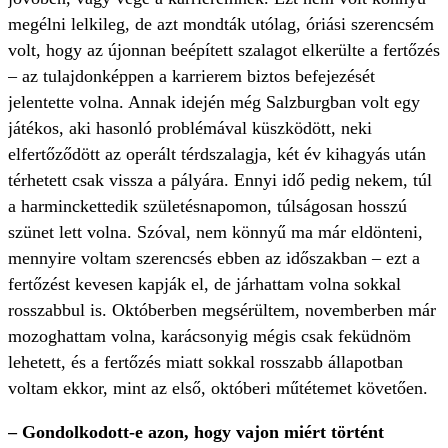
megélni lelkileg, de azt mondták utólag, óriási szerencsém
volt, hogy az újonnan beépített szalagot elkerülte a fertőzés
– az tulajdonképpen a karrierem biztos befejezését
jelentette volna. Annak idején még Salzburgban volt egy
játékos, aki hasonló problémával küszködött, neki
elfertőződött az operált térdszalagja, két év kihagyás után
térhetett csak vissza a pályára. Ennyi idő pedig nekem, túl
a harminckettedik születésnapomon, túlságosan hosszú
szünet lett volna. Szóval, nem könnyű ma már eldönteni,
mennyire voltam szerencsés ebben az időszakban – ezt a
fertőzést kevesen kapják el, de járhattam volna sokkal
rosszabbul is. Októberben megsérültem, novemberben már
mozoghattam volna, karácsonyig mégis csak feküdnöm
lehetett, és a fertőzés miatt sokkal rosszabb állapotban
voltam ekkor, mint az első, októberi műtétemet követően.
– Gondolkodott-e azon, hogy vajon miért történt