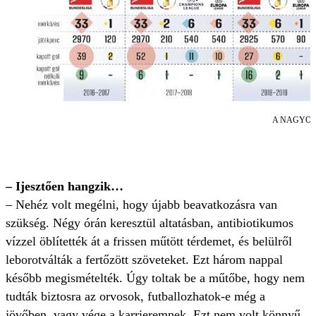
A NAGYOB
– Ijesztően hangzik…
– Nehéz volt megélni, hogy újabb beavatkozásra van
szükség. Négy órán keresztül altatásban, antibiotikumos
vízzel öblítették át a frissen műtött térdemet, és belülről
leborotválták a fertőzött szöveteket. Ezt három nappal
később megismételték. Úgy toltak be a műtőbe, hogy nem
tudták biztosra az orvosok, futballozhatok-e még a
jövőben, vagy vége a karrieremnek. Ezt nem volt könnyű