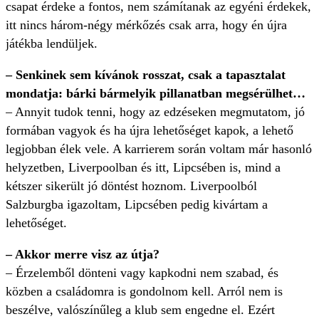
csapat érdeke a fontos, nem számítanak az egyéni érdekek,
itt nincs három-négy mérkőzés csak arra, hogy én újra
játékba lendüljek.
– Senkinek sem kívánok rosszat, csak a tapasztalat
mondatja: bárki bármelyik pillanatban megsérülhet…
– Annyit tudok tenni, hogy az edzéseken megmutatom, jó
formában vagyok és ha újra lehetőséget kapok, a lehető
legjobban élek vele. A karrierem során voltam már hasonló
helyzetben, Liverpoolban és itt, Lipcsében is, mind a
kétszer sikerült jó döntést hoznom. Liverpoolból
Salzburgba igazoltam, Lipcsében pedig kivártam a
lehetőséget.
– Akkor merre visz az útja?
– Érzelemből dönteni vagy kapkodni nem szabad, és
közben a családomra is gondolnom kell. Arról nem is
beszélve, valószínűleg a klub sem engedne el. Ezért