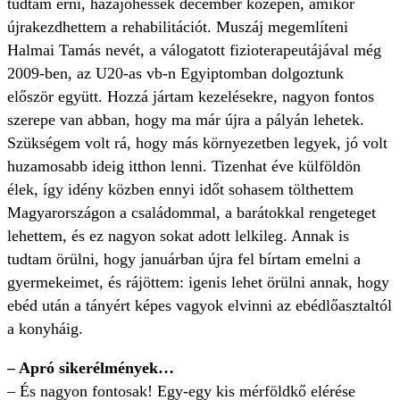
tudtam érni, hazajöhessek december közepén, amikor
újrakezdhettem a rehabilitációt. Muszáj megemlíteni
Halmai Tamás nevét, a válogatott fizioterapeutájával még
2009-ben, az U20-as vb-n Egyiptomban dolgoztunk
először együtt. Hozzá jártam kezelésekre, nagyon fontos
szerepe van abban, hogy ma már újra a pályán lehetek.
Szükségem volt rá, hogy más környezetben legyek, jó volt
huzamosabb ideig itthon lenni. Tizenhat éve külföldön
élek, így idény közben ennyi időt sohasem tölthettem
Magyarországon a családommal, a barátokkal rengeteget
lehettem, és ez nagyon sokat adott lelkileg. Annak is
tudtam örülni, hogy januárban újra fel bírtam emelni a
gyermekeimet, és rájöttem: igenis lehet örülni annak, hogy
ebéd után a tányért képes vagyok elvinni az ebédlőasztaltól
a konyháig.
– Apró sikerélmények…
– És nagyon fontosak! Egy-egy kis mérföldkő elérése