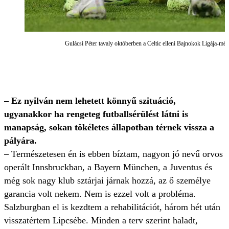
Gulácsi Péter tavaly októberben a Celtic elleni Bajnokok Ligája-mérk
– Ez nyilván nem lehetett könnyű szituáció,
ugyanakkor ha rengeteg futballsérülést látni is
manapság, sokan tökéletes állapotban térnek vissza a
pályára.
– Természetesen én is ebben bíztam, nagyon jó nevű orvos
operált Innsbruckban, a Bayern München, a Juventus és
még sok nagy klub sztárjai járnak hozzá, az ő személye
garancia volt nekem. Nem is ezzel volt a probléma.
Salzburgban el is kezdtem a rehabilitációt, három hét után
visszatértem Lipcsébe. Minden a terv szerint haladt,