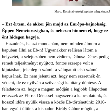
Marco Rossi szövetségi kapitány a legnehezebb
– Ezt értem, de akkor jön majd az Európa-bajnokság.
Éppen Németországban, és nehezen hinném el, hogy ez
önt hidegen hagyja.
– Hazudnék, ha azt mondanám, nem minden álmom a
kapuban állni az Eb-n! Ugyanakkor reálisan látom a
helyzetet, a selejtezőben nem védtem, Dibusz Dénes pedig
remek teljesítményt nyújtott, fontos szerepe volt a
kijutásban, jelenleg ő számít a válogatott első számú
kapusának. Ez nem jelenti azt, hogy nem szeretnék én
védeni, de ez nyilván a szövetségi kapitány döntése. A
feladatom az, hogy a magam módján a legjobb állapotban
érkezzek az Eb-re. Dénessel nagyszerű a kapcsolatunk, és
hosszú időre nyúlik vissza a közös Eb-történetünk: 2016-
ban együtt ültünk a kispadon Király Gábor mögött, a