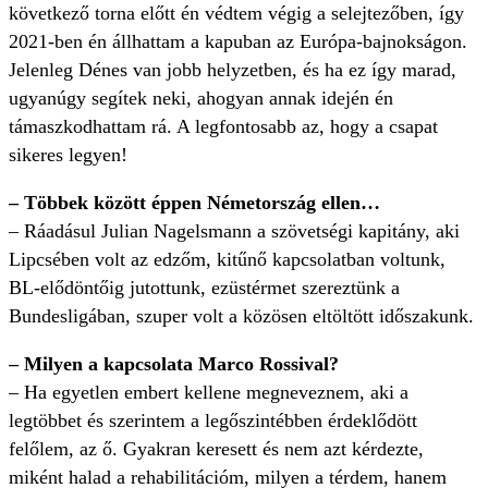
következő torna előtt én védtem végig a selejtezőben, így
2021-ben én állhattam a kapuban az Európa-bajnokságon.
Jelenleg Dénes van jobb helyzetben, és ha ez így marad,
ugyanúgy segítek neki, ahogyan annak idején én
támaszkodhattam rá. A legfontosabb az, hogy a csapat
sikeres legyen!
– Többek között éppen Németország ellen…
– Ráadásul Julian Nagelsmann a szövetségi kapitány, aki
Lipcsében volt az edzőm, kitűnő kapcsolatban voltunk,
BL-elődöntőig jutottunk, ezüstérmet szereztünk a
Bundesligában, szuper volt a közösen eltöltött időszakunk.
– Milyen a kapcsolata Marco Rossival?
– Ha egyetlen embert kellene megneveznem, aki a
legtöbbet és szerintem a legőszintébben érdeklődött
felőlem, az ő. Gyakran keresett és nem azt kérdezte,
miként halad a rehabilitációm, milyen a térdem, hanem