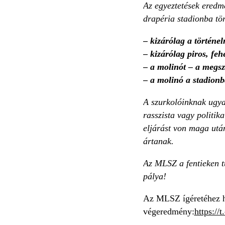
Az egyeztetések eredmé
drapéria stadionba tör
– kizárólag a történe
– kizárólag piros, feh
– a molinót – a megsz
– a molinó a stadionb
A szurkolóinknak ugya
rasszista vagy politik
eljárást von maga utá
ártanak.
Az MLSZ a fentieken tú
pálya!
Az MLSZ ígéretéhez hív
végeredmény:
https:/