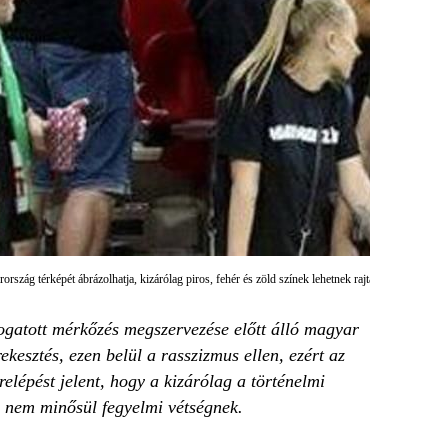
rszág térképét ábrázolhatja, kizárólag piros, fehér és zöld színek lehetnek rajta
ogatott mérkőzés megszervezése előtt álló magyar
kesztés, ezen belül a rasszizmus ellen, ezért az
relépést jelent, hogy a kizárólag a történelmi
 nem minősül fegyelmi vétségnek.