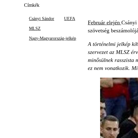
Címkék
Csányi Sándor
UEFA
F
ebruár elején
Csányi
MLSZ
szövetség beszámolójáb
Nagy-Magyarország-jelkép
A történelmi jelkép k
szervezet az MLSZ érv
minősülnek rasszista 
ez nem vonatkozik. Mi