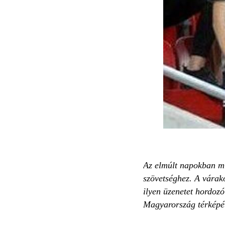
Az elmúlt napokban mi
szövetséghez. A várako
ilyen üzenetet hordozó
Magyarország térképét