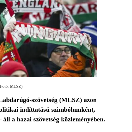
 (Fotó: MLSZ)
 Labdarúgó-szövetség (MLSZ) azon
litikai indíttatású szimbólumként,
– áll a hazai szövetség közleményében.