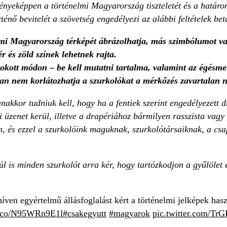
nyeképpen a történelmi Magyarország tiszteletét és a határon 
ténő bevitelét a szövetség engedélyezi az alábbi feltételek bet
lmi Magyarország térképét ábrázolhatja, más szimbólumot va
ér és zöld színek lehetnek rajta.
okott módon – be kell mutatni tartalma, valamint az égésment
an nem korlátozhatja a szurkolókat a mérkőzés zavartalan 
nakkor tudniuk kell, hogy ha a fentiek szerint engedélyezett
ai üzenet kerül, illetve a drapériához bármilyen rasszista vagy
n, és ezzel a szurkolóink maguknak, szurkolótársaiknak, a c
l is minden szurkolót arra kér, hogy tartózkodjon a gyűlölet 
en egyértelmű állásfoglalást kért a történelmi jelképek haszn
/t.co/N95WRn9E1l
#csakegyutt
#magyarok
pic.twitter.com/T