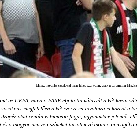
Ehhez hasonló zászlóval nem lehet szurkolni, csak a történelmi Magyaro
nd az UEFA, mind a FARE eljuttatta válaszát a két hazai vál
zásoknak megfelelően a két szervezet továbbra is harcol a kire
 drapériákat ezután is büntetni fogja, ugyanakkor jelentős elő
 és a magyar nemzeti színeket tartalmazó molinó önmagában