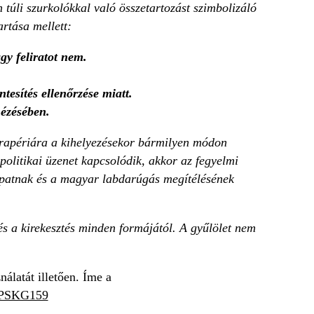
túli szurkolókkal való összetartozást szimbolizáló
artása mellett:
gy feliratot nem.
esítés ellenőrzése miatt.
nézésében.
 drapériára a kihelyezésekor bármilyen módon
 politikai üzenet kapcsolódik, akkor az fegyelmi
sapatnak és a magyar labdarúgás megítélésének
és a kirekesztés minden formájától. A gyűlölet nem
álatát illetően. Íme a
rGPSKG159