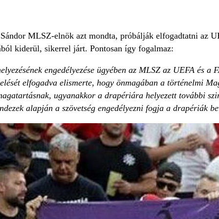
 Sándor MLSZ-elnök azt mondta, próbálják elfogadtatni az U
ól kiderül, sikerrel járt. Pontosan így fogalmaz:
ihelyezésének engedélyezése ügyében az MLSZ az UEFA és a FA
elését elfogadva elismerte, hogy önmagában a történelmi Mag
magatartásnak, ugyanakkor a drapériára helyezett további szi
ndezek alapján a szövetség engedélyezni fogja a drapériák bev