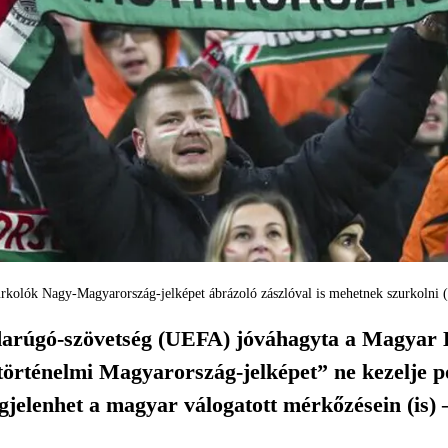
rkolók Nagy-Magyarország-jelképet ábrázoló zászlóval is mehetnek szurkolni
arúgó-szövetség (UEFA) jóváhagyta a Magyar
történelmi Magyarország-jelképet” ne kezelje po
gjelenhet a magyar válogatott mérkőzésein (is) 