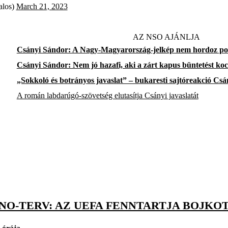
los)
March 21, 2023
AZ NSO AJÁNLJA
Csányi Sándor: A Nagy-Magyarország-jelkép nem hordoz poli
Csányi Sándor: Nem jó hazafi, aki a zárt kapus büntetést koc
„Sokkoló és botrányos javaslat” – bukaresti sajtóreakció Cs
A román labdarúgó-szövetség elutasítja Csányi javaslatát
INO-TERV: AZ UEFA FENNTARTJA BOJK