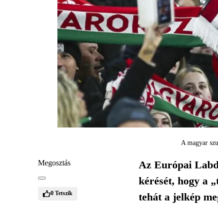
A magyar szu
Megosztás
Az Európai Labd
kérését, hogy a „
0
Tetszik
tehát a jelkép me