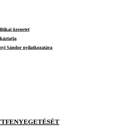
tikai üzenetet
káztatja
ányi Sándor nyilatkozatára
OTTFENYEGETÉSÉT