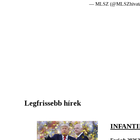
— MLSZ (@MLSZhivata
Legfrissebb hírek
INFANT