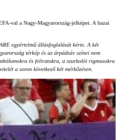
EFA-val a Nagy-Magyarország-jelképet. A hazai
RE egyértelmű állásfoglalását kérte. A két
yarország térkép és az árpádsáv színei nem
mbólumokra és feliratokra, a szurkolói rigmusokra
itelét a soron következő két mérkőzésen.