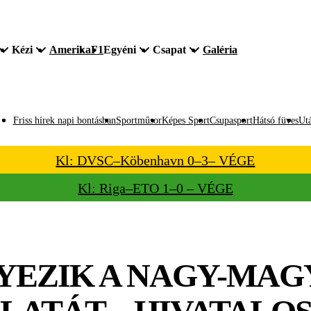
Kézi
Amerika
F1
Egyéni
Csapat
Galéria
Friss hírek napi bontásban
Sportműsor
Képes Sport
Csupasport
Hátsó füves
Utá
Kl: DVSC–Köbenhavn 0–3– VÉGE
Kl: Riga–ETO 1–0 – VÉGE
YEZIK A NAGY-MA