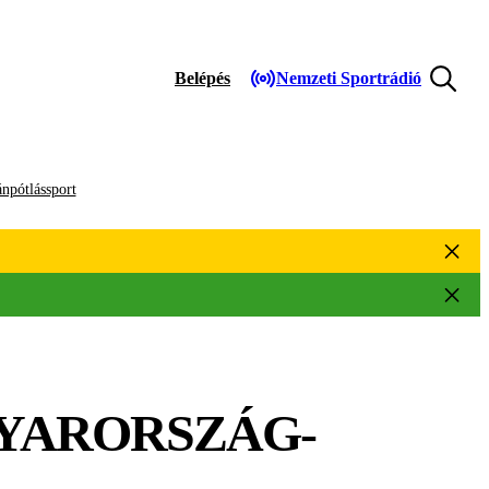
Belépés
Nemzeti Sportrádió
npótlássport
GYARORSZÁG-