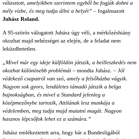
választott, amelyikben szerintem egyből be fogják dobni a
mély vízbe, és meg tudja állni a helyét” –
fogalmazott
Juhász Roland.
A 95-szörös válogatott Juhász úgy véli, a mérkőzéshiány
okozhat majd nehézséget az elején, de a feladat nem
leküzdhetetlen.
„Mivel már egy ideje külföldön játszik, a beilleszkedés nem
okozhat különösebb problémát –
mondta Juhász.
– Jól
védekező csapatról van szó, amely a felsőházba vágyik.
Nagyon sok gyors, lendületes támadó játszik a belga
bajnokságban, és mivel a Standard jelenleg a
középmezőnybe tartozik, Attilának lesz munkája a
védelemben, meg tudja majd mutatni magát. Nagyon
hasznos lépcsőfok lehet ez a számára.”
Juhász emlékeztetett arra, hogy bár a Bundesligából