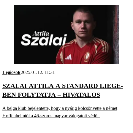
Légiósok
2025.01.12. 11:31
SZALAI ATTILA A STANDARD LIEGE-
BEN FOLYTATJA – HIVATALOS
A belga klub bejelentette, hogy a nyárig kölcsönvette a német
Hoffenheimtől a 46-szoros magyar válogatott védőt.