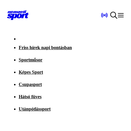
Friss hírek napi bontásban
Sportműsor
Képes Sport
Csupasport
Hátsó füves
Utánpótlássport