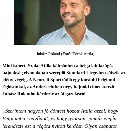
Juhász Roland (Fotó: Török Attila)
Mint ismert, Szalai Attila kölcsönben a belga labdarúgó-
bajnokság élvonalában szereplő Standard Liege-ben játszik az
idény végéig. A Nemzeti Sportrádió egy korábbi belgiumi
légiósunkat, az Anderlechtben négy bajnoki címet szerző
Juhász Rolandot kérdezte az átigazolásról.
„Szerintem nagyon jó döntést hozott Attila azzal, hogy
Belgiumba szerződött, és hogy gyorsan, január elején
lerendezte ezt a régóta nyitott kérdést. Olyan csapatot