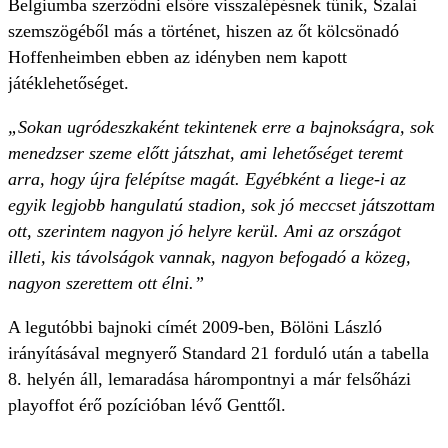
Belgiumba szerződni elsőre visszalépésnek tűnik, Szalai
szemszögéből más a történet, hiszen az őt kölcsönadó
Hoffenheimben ebben az idényben nem kapott
játéklehetőséget.
„Sokan ugródeszkaként tekintenek erre a bajnokságra, sok
menedzser szeme előtt játszhat, ami lehetőséget teremt
arra, hogy újra felépítse magát. Egyébként a liege-i az
egyik legjobb hangulatú stadion, sok jó meccset játszottam
ott, szerintem nagyon jó helyre kerül. Ami az országot
illeti, kis távolságok vannak, nagyon befogadó a közeg,
nagyon szerettem ott élni.”
A legutóbbi bajnoki címét 2009-ben, Bölöni László
irányításával megnyerő Standard 21 forduló után a tabella
8. helyén áll, lemaradása hárompontnyi a már felsőházi
playoffot érő pozícióban lévő Genttől.