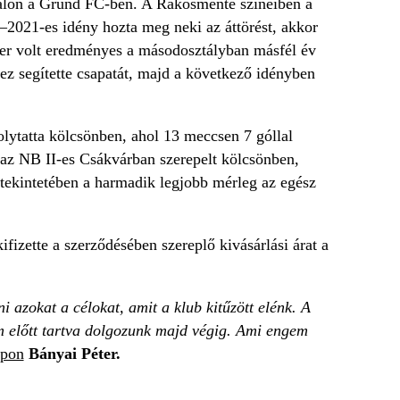
iatalon a Grund FC-ben. A Rákosmente színeiben a
–2021-es idény hozta meg neki az áttörést, akkor
yszer volt eredményes a másodosztályban másfél év
ez segítette csapatát, majd a következő idényben
lytatta kölcsönben, ahol 13 meccsen 7 góllal
n az NB II-es Csákvárban szerepelt kölcsönben,
 tekintetében a harmadik legjobb mérleg az egész
izette a szerződésében szereplő kivásárlási árat a
 azokat a célokat, amit a klub kitűzött elénk. A
em előtt tartva dolgozunk majd végig. Ami engem
apon
Bányai Péter.