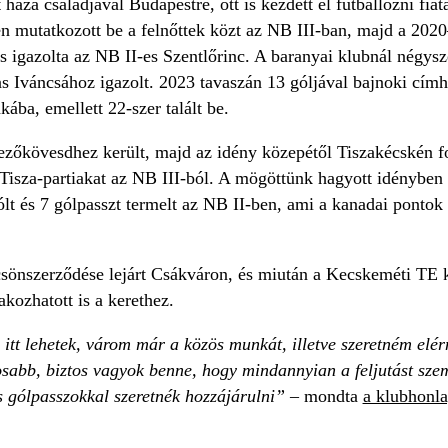
 haza családjával Budapestre, ott is kezdett el futballozni f
 mutatkozott be a felnőttek közt az NB III-ban, majd a 2020
e is igazolta az NB II-es Szentlőrinc. A baranyai klubnál nég
as Iváncsához igazolt. 2023 tavaszán 13 góljával bajnoki címh
kába, emellett 22-szer talált be.
zőkövesdhez került, majd az idény közepétől Tiszakécskén fo
a Tisza-partiakat az NB III-ból. A mögöttünk hagyott idénybe
lt és 7 gólpasszt termelt az NB II-ben, ami a kanadai pontok
sönszerződése lejárt Csákváron, és miután a Kecskeméti TE kif
kozhatott is a kerethez.
tt lehetek, várom már a közös munkát, illetve szeretném elérni
tosabb, biztos vagyok benne, hogy mindannyian a feljutást sz
és gólpasszokkal szeretnék hozzájárulni”
– mondta
a klubhonl