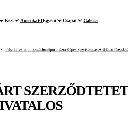
Kézi
Amerika
F1
Egyéni
Csapat
Galéria
Friss hírek napi bontásban
Sportműsor
Képes Sport
Csupasport
Hátsó füves
Utá
RT SZERZŐDTETETT 
IVATALOS