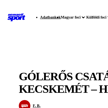
Adatbankok
Magyar foci
Külföldi foci
GÓLERŐS CSATÁ
KECSKEMÉT – H
F. B.