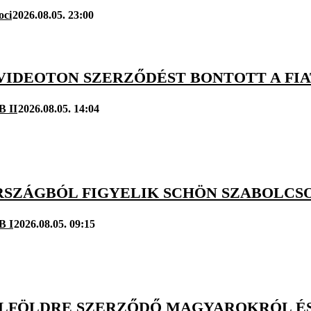
oci
2026.08.05. 23:00
A VIDEOTON SZERZŐDÉST BONTOTT A F
B II
2026.08.05. 14:04
SZÁGBÓL FIGYELIK SCHÖN SZABOLCSOT
B I
2026.08.05. 09:15
KÜLFÖLDRE SZERZŐDŐ MAGYAROKRÓL É