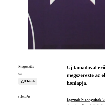
Megosztás
Új támadóval erő
megszerezte az el
0
Tetszik
honlapja.
Címkék
Igaznak bizonyultak k