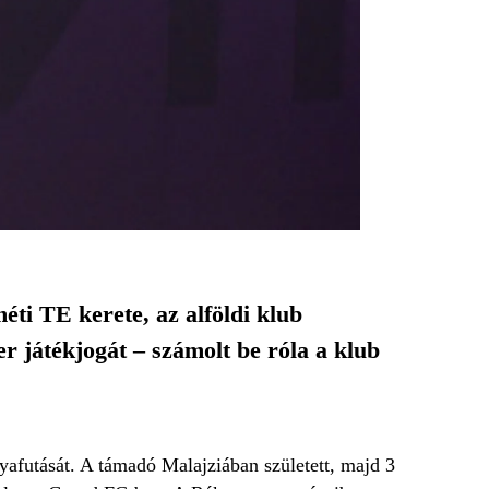
ti TE kerete, az alföldi klub
r játékjogát – számolt be róla a klub
yafutását. A támadó Malajziában született, majd 3