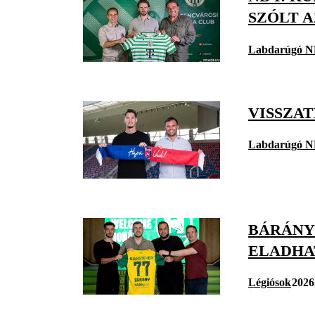
SZÓLT A
Labdarúgó N
VISSZA
Labdarúgó N
BÁRÁNY 
ELADHA
Légiósok
2026