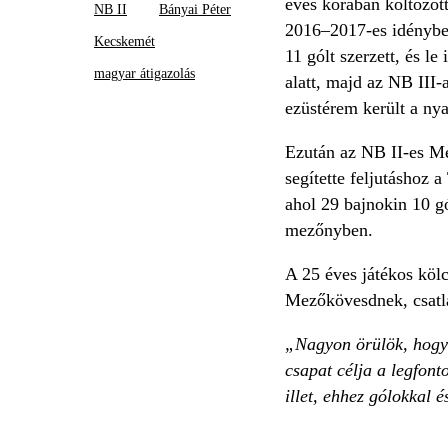
éves korában költözött
NB II
Bányai Péter
2016–2017-es idényben
Kecskemét
11 gólt szerzett, és l
magyar átigazolás
alatt, majd az NB III-
ezüstérem került a nya
Ezután az NB II-es Me
segítette feljutáshoz 
ahol 29 bajnokin 10 gó
mezőnyben.
A 25 éves játékos kölc
Mezőkövesdnek, csatla
„Nagyon örülök, hogy i
csapat célja a legfon
illet, ehhez gólokkal 