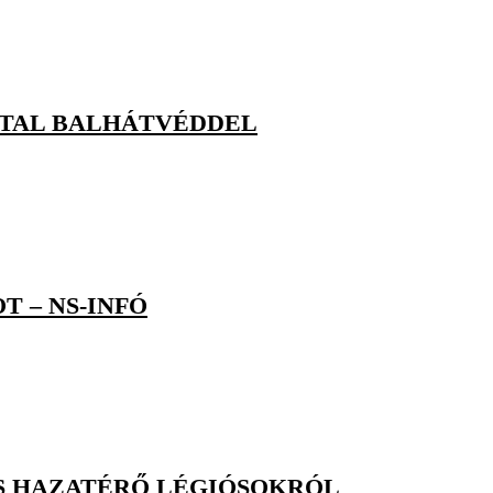
IATAL BALHÁTVÉDDEL
 – NS-INFÓ
S HAZATÉRŐ LÉGIÓSOKRÓL