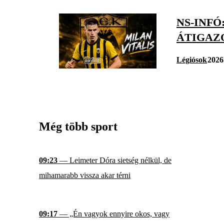
NS-INFÓ
ÁTIGAZ
Légiósok
2026
Még több sport
09:23
— Leimeter Dóra sietség nélkül, de
mihamarabb vissza akar térni
09:17
— „Én vagyok ennyire okos, vagy