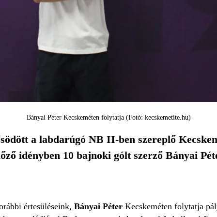
Bányai Péter Kecskeméten folytatja (Fotó: kecskemetite.hu)
södött a labdarúgó NB II-ben szereplő Kecskemé
őző idényben 10 bajnoki gólt szerző Bányai Péte
orábbi értesüléseink
,
Bányai Péter
Kecskeméten folytatja pál