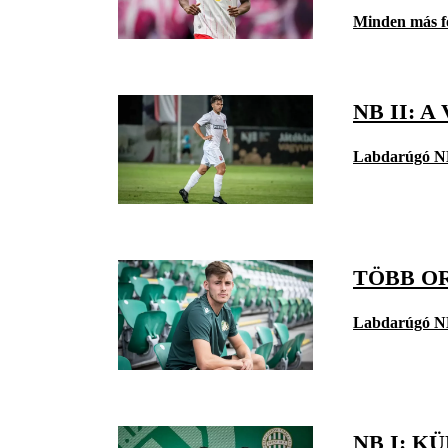
Minden más f
NB II: 
Labdarúgó N
TÖBB OR
Labdarúgó N
NB I: 