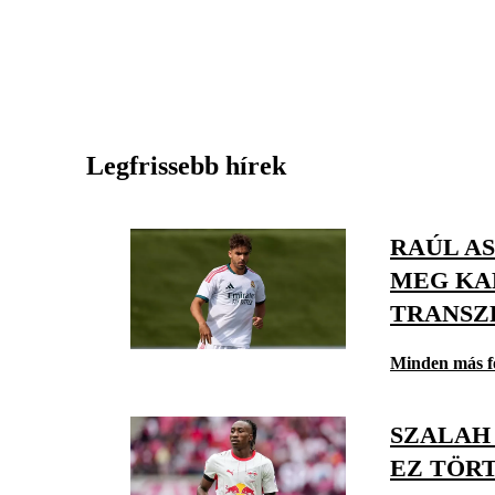
Legfrissebb hírek
RAÚL AS
MEG KA
TRANSZ
Minden más f
SZALAH
EZ TÖR