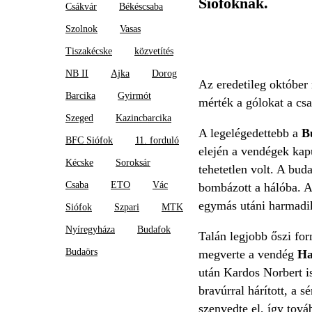
Siófoknak.
Csákvár
Békéscsaba
Szolnok
Vasas
Tiszakécske
közvetítés
NB II
Ajka
Dorog
Az eredetileg október
Barcika
Gyirmót
mérték a gólokat a csa
Szeged
Kazincbarcika
A legelégedettebb a
B
BFC Siófok
11. forduló
elején a vendégek kap
Kécske
Soroksár
tehetetlen volt. A bud
Csaba
ETO
Vác
bombázott a hálóba. A
egymás utáni harmadik
Siófok
Szpari
MTK
Nyíregyháza
Budafok
Talán legjobb őszi for
Budaörs
megverte a vendég
Ha
után Kardos Norbert i
bravúrral hárított, a 
szenvedte el, így továb