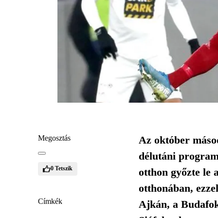
Megosztás
Az október másod
délutáni program
0
Tetszik
otthon győzte le
otthonában, ezzel
Címkék
Ajkán, a Budafok