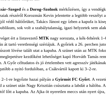
ksár–Szeged
és a
Dorog–Szolnok
mérkőzésen, így a vendégké
aiak részéről Korozmán Kevin jelentette a legtöbb veszélyt a
 jól védő hálóőrüket, Takács Jánost egy ízben a kapufa is kis
publikum, sok volt a szabálytalanság, igazi helyzetek sem alak
véget ért a listavezető
MTK
nagy sorozata, a kék-fehérek 1–
 át tartó veretlenségi szériájuk. A győriek a 26. percben jut
súszott lövése talált utat a kapuba. A szünet után az MTK foko
 meglepetésre kezdőként lehetőséget kapó Horváth Tamás rem
én. A Győr céltudatos és jó értelemben vett agresszív játéká
utóbb a nyitó fordulóban, a Csákvártól kapott ki 3–2-re.
 2–1-re legyőzte hazai pályán a
Gyirmót FC Győrt
. A vezet
a szünet után Nagy Krisztián csúsztatta a labdát a hálóba. A 
stóf lőtt a kapuba. Az Ajka öt nyeretlen meccs után nyert újr