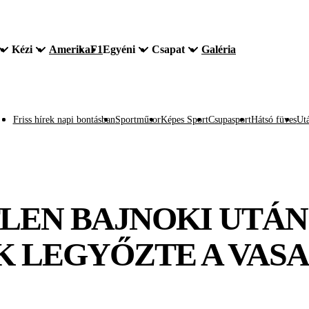
Kézi
Amerika
F1
Egyéni
Csapat
Galéria
Friss hírek napi bontásban
Sportműsor
Képes Sport
Csupasport
Hátsó füves
Utá
LEN BAJNOKI UTÁN
K LEGYŐZTE A VAS