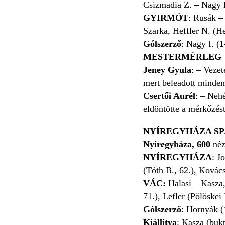
Csizmadia Z. – Nagy K
GYIRMÓT
: Rusák –
Szarka, Heffler N. (He
Gólszerző
: Nagy I. (
1
MESTERMÉRLEG
Jeney Gyula
: – Vezet
mert beleadott mindent
Csertői Aurél
: – Nehé
eldöntötte a mérkőzést
NYÍREGYHÁZA SPA
Nyíregyháza, 600
né
NYÍREGYHÁZA
: J
(Tóth B., 62.), Kovác
VÁC:
Halasi – Kasza,
71.), Lefler (Pölöskei 
Gólszerző
: Hornyák (
Kiállítva
: Kasza (bukt