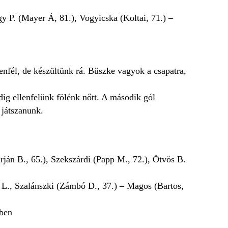
y P. (Mayer Á, 81.), Vogyicska (Koltai, 71.) –
enfél, de készültünk rá. Büszke vagyok a csapatra,
edig ellenfelünk fölénk nőtt. A második gól
 játszanunk.
rján B., 65.), Szekszárdi (Papp M., 72.), Ötvös B.
 L., Szalánszki (Zámbó D., 37.) – Magos (Bartos,
cben