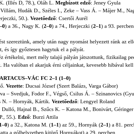
. (Illés D, 78.), Oláh L.
Megbízott edző
: Jeney Gyula
 Villám, Hudák D., Széles I., Zeke – Vass Á. – Májer M., Nag
rjeczki, 50.).
Vezetőedző
: Csertői Aurél
–0
) a 36., Nagy K. (
2–0
) a 74., Herjeczki (
2–1
) a 93. percben
ést szereztünk, amely után nagy nyomást helyezett ránk az ell
, és így győztesen hagytuk el a pályát.
z értékelni, mert mély talajú pályán játszottunk, fizikailag p
. Ha valóban el akarjuk érni céljainkat, kevesebb hibával kell
RTACUS–VÁC FC 2–1 (1–0)
ző.
Vezette
: Ducsai József (Szert Balázs, Varga Gábor)
ova – Svedjuk, Fodor F., Végső, Csilus Á. – Szinanovics (Gyu
s N. – Hornyák, Kártik.
Vezetőedző
: Lengyel Roland
 Dulló, Hajnal B., Szűcs K. – Katona M., Bonivárt, Géringer
P., 55.).
Edző
: Burzi Attila
1–0
) a 32., Katona M. (
1–1
) az 59., Hornyák (
2–1
) a 81. per
atta a gólhelyzetben kitörő Hornyákot) a 29. percben