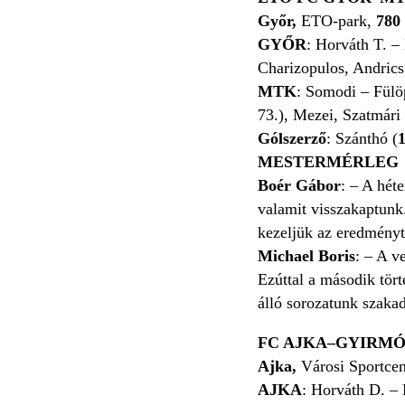
Győr,
ETO-park,
780
GYŐR
: Horváth T. –
Charizopulos, Andrics
MTK
: Somodi – Fülöp
73.), Mezei, Szatmári
Gólszerző
: Szánthó (
MESTERMÉRLEG
Boér Gábor
: – A hét
valamit visszakaptunk.
kezeljük az eredményt
Michael Boris
: – A v
Ezúttal a második tört
álló sorozatunk szaka
FC AJKA–GYIRMÓT
Ajka,
Városi Sportce
AJKA
: Horváth D. – 