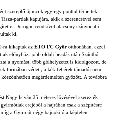
nt szereplő újoncok egy-egy ponttal térhettek
 Tisza-partiak kapujára, akik a szerencsével sem
egítette. Dorogon rendkívül alacsony színvonalú
ultak ki.
0-ra kikaptak az
ETO FC Győr
otthonában, ezzel
ottak előnyhöz, jobb oldali beadás után Szánthó
zta a nyomást, több gólhelyzetet is kidolgozott, de
ek formában védett, a kék-fehérek támadói nem
nak köszönhetően megérdemelten győzött. A továbbra
ést Nagy István 25 méteres lövésével szerezték
gyirmótiak erejéből a hajrában csak a szépítésre
a, míg a Gyirmót négy bajnoki óta képtelen