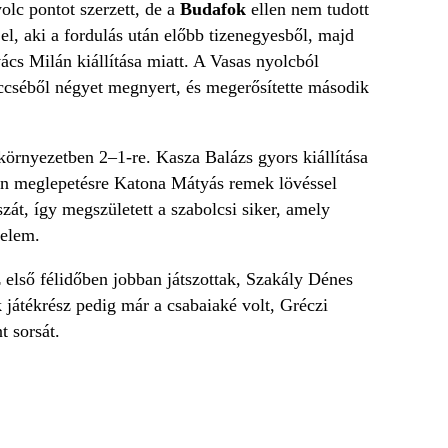
olc pontot szerzett, de a
Budafok
ellen nem tudott
l, aki a fordulás után előbb tizenegyesből, majd
ács Milán kiállítása miatt. A Vasas nyolcból
ccséből négyet megnyert, és megerősítette második
környezetben 2–1-re. Kasza Balázs gyors kiállítása
tán meglepetésre Katona Mátyás remek lövéssel
szát, így megszületett a szabolcsi siker, amely
zelem.
z első félidőben jobban játszottak, Szakály Dénes
 játékrész pedig már a csabaiaké volt, Gréczi
t sorsát.