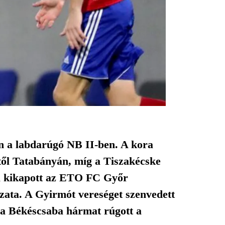
án a labdarúgó NB II-ben. A kora
ől Tatabányán, míg a Tiszakécske
ra kikapott az ETO FC Győr
ozata. A Gyirmót vereséget szenvedett
 a Békéscsaba hármat rúgott a