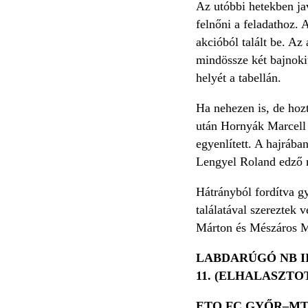
Az utóbbi hetekben ja
felnőni a feladathoz. 
akcióból talált be. Az
mindössze két bajnoki
helyét a tabellán.
Ha nehezen is, de hoz
után Hornyák Marcell 
egyenlített. A hajrába
Lengyel Roland edző 
Hátrányból fordítva g
találatával szereztek 
Márton és Mészáros Már
LABDARÚGÓ NB I
11. (ELHALASZTO
ETO FC GYŐR–MTK