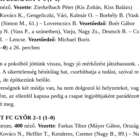
néző.
Vezette
: Zierkelbach Péter (Kis Zoltán, Kiss Balázs)
 Kovács K., Gengeliczki, Vári, Kalmár O. – Borbély B. (Vask
 (Simon M., 61.) – Lovrencsics B.
Vezetőedző
: Boér Gábor
 N. (Vass P., a szünetben), Varju, Nagy Zs., Deutsch B. – C
 I. – Lencse.
Vezetőedző
: Michael Boris
1–0
) a 26. percben
en a pokolból jöttünk vissza, hogy jó mérkőzést játszhassunk.
 A sikertelenség bénítólag hat, csorbíthatja a tudást, szóva
, de építkezünk belőle.
ereségnek két módja van, ha nem dolgozol ki helyzeteket, vagy
ént, az ellenfél kapusa pedig a csapat legjobbjaként parádézot
dt meg.
 FC GYŐR 2–1 (1–0)
ntrum,
400
néző.
Vezette
: Farkas Tibor (Máyer Gábor, Ország
Kovács N., Heffler T., Kenderes, Csemer (Nagy B., 89.) – Nag