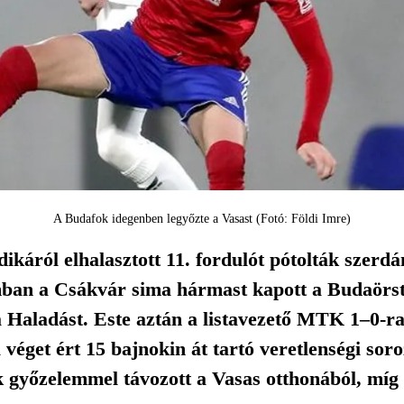
A Budafok idegenben legyőzte a Vasast (Fotó: Földi Imre)
ikáról elhalasztott 11. fordulót pótolták szerd
ban a Csákvár sima hármast kapott a Budaörst
 a Haladást. Este aztán a listavezető MTK 1–0-
 véget ért 15 bajnokin át tartó veretlenségi sor
 győzelemmel távozott a Vasas otthonából, míg