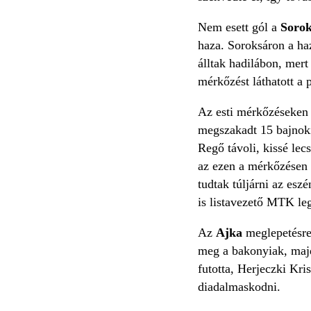
Nem esett gól a
Soro
haza. Soroksáron a haz
álltak hadilábon, mert
mérkőzést láthatott a 
Az esti mérkőzéseken 
megszakadt 15 bajnokin
Regő távoli, kissé lec
az ezen a mérkőzésen
tudtak túljárni az esz
is listavezető MTK leg
Az
Ajka
meglepetésre
meg a bakonyiak, majd 
futotta, Herjeczki Kri
diadalmaskodni.