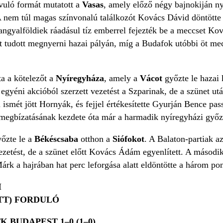
vuló formát mutatott a
Vasas
, amely előző négy bajnokiján ny
A nem túl magas színvonalú találkozót Kovács Dávid döntötte e
 angyalföldiek ráadásul tíz emberrel fejezték be a meccset Kov
t tudott megnyerni hazai pályán, míg a Budafok utóbbi öt me
ta a kötelezőt a
Nyíregyháza
, amely a
Vácot
győzte le hazai 
egyéni akcióból szerzett vezetést a Szparinak, de a szünet u
n ismét jött Hornyák, és fejjel értékesítette Gyurján Bence pas
megbízatásának kezdete óta már a harmadik nyíregyházi győ
yőzte le a
Békéscsaba
otthon a
Siófokot
. A Balaton-partiak a
vezetést, de a szünet előtt Kovács Ádám egyenlített. A második
k a hajrában hat perc leforgása alatt eldöntötte a három pon
I
TT) FORDULÓ
 BUDAPEST 1–0 (1–0)