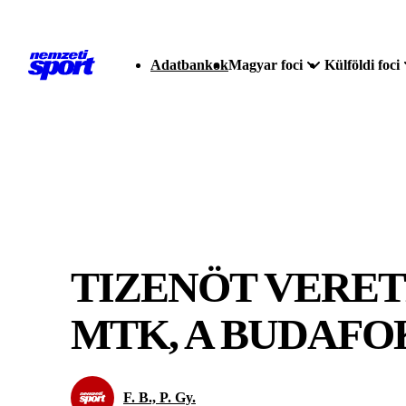
Adatbankok
Magyar foci
Külföldi foci
TIZENÖT VERET
MTK, A BUDAFO
F. B., P. Gy.