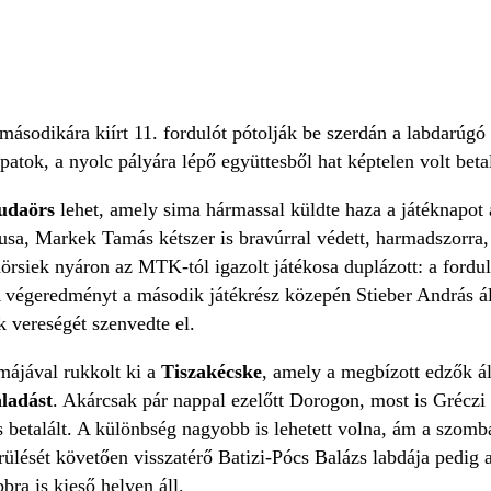
 másodikára kiírt 11. fordulót pótolják be szerdán a labdarúg
patok, a nyolc pályára lépő együttesből hat képtelen volt betal
udaörs
lehet, amely sima hármassal küldte haza a játéknapot
usa, Markek Tamás kétszer is bravúrral védett, harmadszorra,
aörsiek nyáron az MTK-tól igazolt játékosa duplázott: a fordul
 végeredményt a második játékrész közepén Stieber András ál
 vereségét szenvedte el.
májával rukkolt ki a
Tiszakécske
, amely a megbízott edzők ált
ladást
. Akárcsak pár nappal ezelőtt Dorogon, most is Gréczi 
s betalált. A különbség nagyobb is lehetett volna, ám a szomb
sérülését követően visszatérő Batizi-Pócs Balázs labdája pedig
bra is kieső helyen áll.