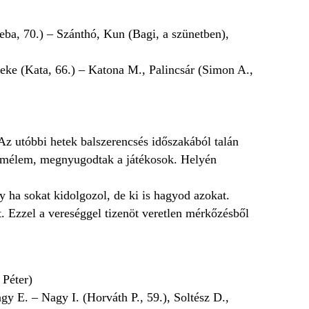
eba, 70.) – Szánthó, Kun (Bagi, a szünetben),
seke (Kata, 66.) – Katona M., Palincsár (Simon A.,
 Az utóbbi hetek balszerencsés időszakából talán
l remélem, megnyugodtak a játékosok. Helyén
 ha sokat kidolgozol, de ki is hagyod azokat.
t. Ezzel a vereséggel tizenöt veretlen mérkőzésből
 Péter)
y E. – Nagy I. (Horváth P., 59.), Soltész D.,