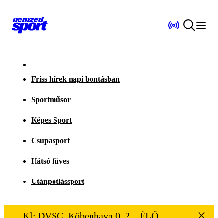
Friss hírek napi bontásban
Sportműsor
Képes Sport
Csupasport
Hátsó füves
Utánpótlássport
Kl: DVSC–Köbenhavn 0–2 – ÉLŐ