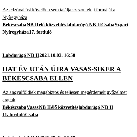
Az edzőváltást követően sem találja szezon eleji formáját a
Nyíregyháza
Békéscsaba
NB II
élő közvetítés
labdarúgó NB II
Csaba
Szpari
Nyíregyháza
17. forduló
Labdarúgó NB II
2021.10.03. 16:50
HAT ÉV UTÁN ÚJRA VASAS-SIKER A
BÉKÉSCSABA ELLEN
Az angyalföldiek magabiztos és teljesen megérdemelt győzelmet
arattak.
Békéscsaba
Vasas
NB II
élő közvetítés
labdarúgó NB II
11. forduló
Csaba