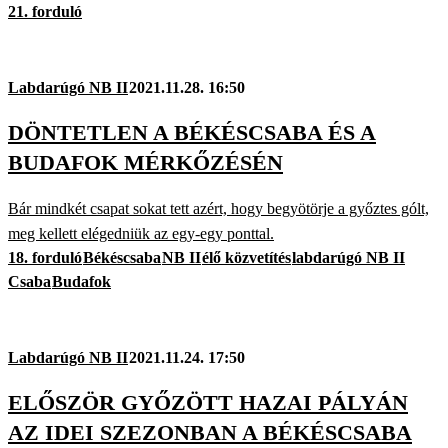
21. forduló
Labdarúgó NB II
2021.11.28. 16:50
DÖNTETLEN A BÉKÉSCSABA ÉS A
BUDAFOK MÉRKŐZÉSÉN
Bár mindkét csapat sokat tett azért, hogy begyötörje a győztes gólt,
meg kellett elégedniük az egy-egy ponttal.
18. forduló
Békéscsaba
NB II
élő közvetítés
labdarúgó NB II
Csaba
Budafok
Labdarúgó NB II
2021.11.24. 17:50
ELŐSZÖR GYŐZÖTT HAZAI PÁLYÁN
AZ IDEI SZEZONBAN A BÉKÉSCSABA