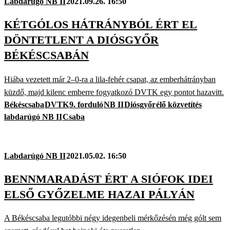
Labdarúgó NB II
2021.09.26. 16:50
KÉTGÓLOS HÁTRÁNYBÓL ÉRT EL
DÖNTETLENT A DIÓSGYŐR
BÉKÉSCSABÁN
Hiába vezetett már 2–0-ra a lila-fehér csapat, az emberhátrányban
küzdő, majd kilenc emberre fogyatkozó DVTK egy pontot hazavitt.
Békéscsaba
DVTK
9. forduló
NB II
Diósgyőr
élő közvetítés
labdarúgó NB II
Csaba
Labdarúgó NB II
2021.05.02. 16:50
BENNMARADÁST ÉRT A SIÓFOK IDEI
ELSŐ GYŐZELME HAZAI PÁLYÁN
A Békéscsaba legutóbbi négy idegenbeli mérkőzésén még gólt sem