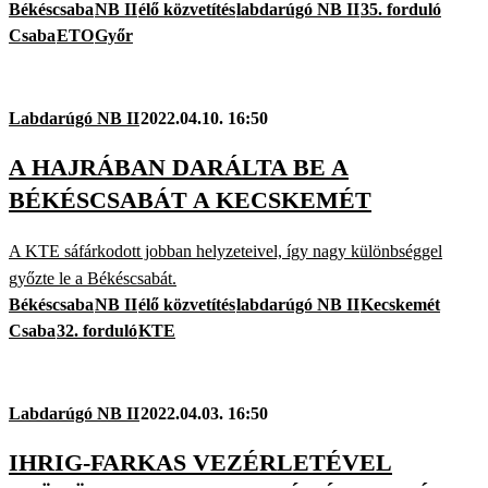
Békéscsaba
NB II
élő közvetítés
labdarúgó NB II
35. forduló
Csaba
ETO
Győr
Labdarúgó NB II
2022.04.10. 16:50
A HAJRÁBAN DARÁLTA BE A
BÉKÉSCSABÁT A KECSKEMÉT
A KTE sáfárkodott jobban helyzeteivel, így nagy különbséggel
győzte le a Békéscsabát.
Békéscsaba
NB II
élő közvetítés
labdarúgó NB II
Kecskemét
Csaba
32. forduló
KTE
Labdarúgó NB II
2022.04.03. 16:50
IHRIG-FARKAS VEZÉRLETÉVEL