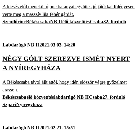
A kiesés elől menekül újonc baranyai együttes jó játékkal fölényesen
verte meg a masszív lila-fehér gárdát.
Szentlőrinc
Békéscsaba
NB II
élő közvetítés
Csaba
32. forduló
Labdarúgó NB II
2021.03.03. 14:20
NÉGY GÓLT SZEREZVE ISMÉT NYERT
A NYÍREGYHÁZA
A Békéscsaba távol állt attól, hogy idén először végre győzelmet
arasson.
Békéscsaba
élő közvetítés
labdarúgó NB II
Csaba
27. forduló
Szpari
Nyíregyháza
Labdarúgó NB II
2021.02.21. 15:51