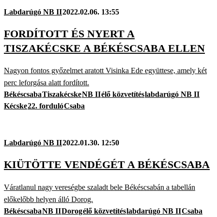
Labdarúgó NB II
2022.02.06. 13:55
FORDÍTOTT ÉS NYERT A
TISZAKÉCSKE A BÉKÉSCSABA ELLEN
Nagyon fontos győzelmet aratott Visinka Ede együttese, amely két
perc leforgása alatt fordított.
Békéscsaba
Tiszakécske
NB II
élő közvetítés
labdarúgó NB II
Kécske
22. forduló
Csaba
Labdarúgó NB II
2022.01.30. 12:50
KIÜTÖTTE VENDÉGÉT A BÉKÉSCSABA
Váratlanul nagy vereségbe szaladt bele Békéscsabán a tabellán
előkelőbb helyen álló Dorog.
Békéscsaba
NB II
Dorog
élő közvetítés
labdarúgó NB II
Csaba