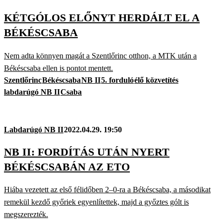
KÉTGÓLOS ELŐNYT HERDÁLT EL A
BÉKÉSCSABA
Nem adta könnyen magát a Szentlőrinc otthon, a MTK után a
Békéscsaba ellen is pontot mentett.
Szentlőrinc
Békéscsaba
NB II
5. forduló
élő közvetítés
labdarúgó NB II
Csaba
Labdarúgó NB II
2022.04.29. 19:50
NB II: FORDÍTÁS UTÁN NYERT
BÉKÉSCSABÁN AZ ETO
Hiába vezetett az első félidőben 2–0-ra a Békéscsaba, a másodikat
remekül kezdő győriek egyenlítettek, majd a győztes gólt is
megszerezték.