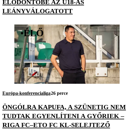
ELŐDÖNTŐBE AZ U18-AS
LEÁNYVÁLOGATOTT
•
ÉLŐ
Európa-konferencialiga
26 perce
ÖNGÓLRA KAPUFA, A SZÜNETIG NEM
TUDTAK EGYENLÍTENI A GYŐRIEK –
RIGA FC–ETO FC KL-SELEJTEZŐ