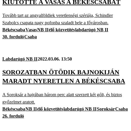
KIÜTÖTTE A VASAS A BÉKÉSCSABÁT
Tovább tart az angyalföldiek veretlenségi szériája, Schindler
Szabolcs csapata nagy pofonba szaladt bele a fővárosban.
Békéscsaba
Vasas
NB II
élő közvetítés
labdarúgó NB II
30. forduló
Csaba
Labdarúgó NB II
2022.03.06. 13:50
SOROZATBAN ÖTÖDIK BAJNOKIJÁN
MARADT NYERETLEN A BÉKÉSCSABA
A Soroksár a hajrában három perc alatt szerzett két gólt, és biztos
győzelmet aratott.
Békéscsaba
NB II
élő közvetítés
labdarúgó NB II
Soroksár
Csaba
26. forduló