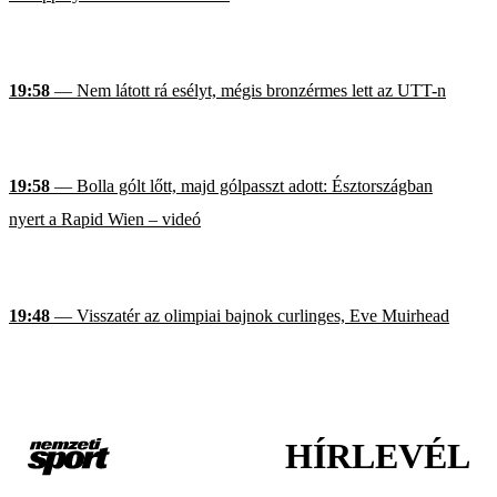
19:58
— Nem látott rá esélyt, mégis bronzérmes lett az UTT-n
19:58
— Bolla gólt lőtt, majd gólpasszt adott: Észtországban
nyert a Rapid Wien – videó
19:48
— Visszatér az olimpiai bajnok curlinges, Eve Muirhead
HÍRLEVÉL