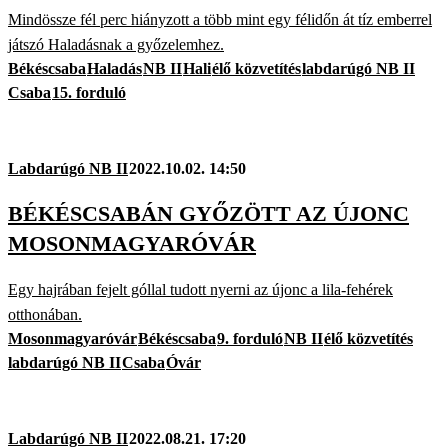
Mindössze fél perc hiányzott a több mint egy félidőn át tíz emberrel
játszó Haladásnak a győzelemhez.
Békéscsaba
Haladás
NB II
Hali
élő közvetítés
labdarúgó NB II
Csaba
15. forduló
Labdarúgó NB II
2022.10.02. 14:50
BÉKÉSCSABÁN GYŐZÖTT AZ ÚJONC
MOSONMAGYARÓVÁR
Egy hajrában fejelt góllal tudott nyerni az újonc a lila-fehérek
otthonában.
Mosonmagyaróvár
Békéscsaba
9. forduló
NB II
élő közvetítés
labdarúgó NB II
Csaba
Óvár
Labdarúgó NB II
2022.08.21. 17:20