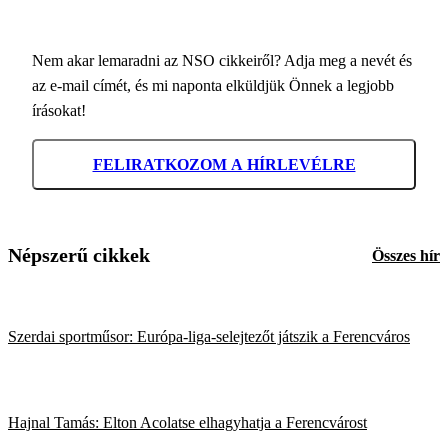
Nem akar lemaradni az NSO cikkeiről? Adja meg a nevét és
az e-mail címét, és mi naponta elküldjük Önnek a legjobb
írásokat!
FELIRATKOZOM A HÍRLEVÉLRE
Népszerű cikkek
Összes hír
Szerdai sportműsor: Európa-liga-selejtezőt játszik a Ferencváros
Hajnal Tamás: Elton Acolatse elhagyhatja a Ferencvárost