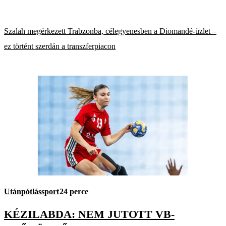
Szalah megérkezett Trabzonba, célegyenesben a Diomandé-üzlet –
ez történt szerdán a transzferpiacon
Utánpótlássport
24 perce
KÉZILABDA: NEM JUTOTT VB-