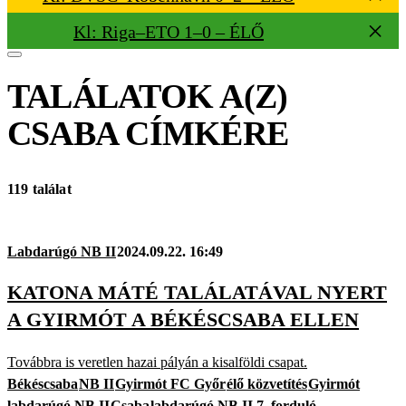
Kl: Riga–ETO 1–0 – ÉLŐ
TALÁLATOK A(Z)
CSABA
CÍMKÉRE
119 találat
Labdarúgó NB II
2024.09.22. 16:49
KATONA MÁTÉ TALÁLATÁVAL NYERT
A GYIRMÓT A BÉKÉSCSABA ELLEN
Továbbra is veretlen hazai pályán a kisalföldi csapat.
Békéscsaba
NB II
Gyirmót FC Győr
élő közvetítés
Gyirmót
labdarúgó NB II
Csaba
labdarúgó NB II 7. forduló