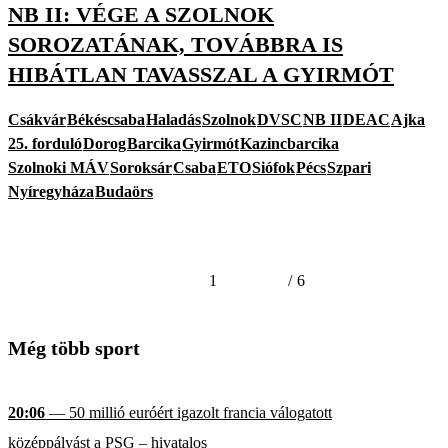
NB II: VÉGE A SZOLNOK
SOROZATÁNAK, TOVÁBBRA IS
HIBÁTLAN TAVASSZAL A GYIRMÓT
Csákvár
Békéscsaba
Haladás
Szolnok
DVSC
NB II
DEAC
Ajka
25. forduló
Dorog
Barcika
Gyirmót
Kazincbarcika
Szolnoki MÁV
Soroksár
Csaba
ETO
Siófok
Pécs
Szpari
Nyíregyháza
Budaörs
1
/
6
Még több sport
20:06
— 50 millió euróért igazolt francia válogatott
középpályást a PSG – hivatalos