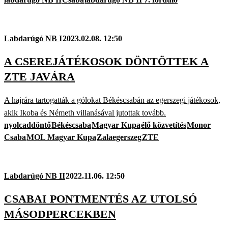
Labdarúgó NB I
2023.02.08. 12:50
A CSEREJÁTÉKOSOK DÖNTÖTTEK A
ZTE JAVÁRA
A hajrára tartogatták a gólokat Békéscsabán az egerszegi játékosok,
akik Ikoba és Németh villanásával jutottak tovább.
nyolcaddöntő
Békéscsaba
Magyar Kupa
élő közvetítés
Monor
Csaba
MOL Magyar Kupa
Zalaegerszeg
ZTE
Labdarúgó NB II
2022.11.06. 12:50
CSABAI PONTMENTÉS AZ UTOLSÓ
MÁSODPERCEKBEN