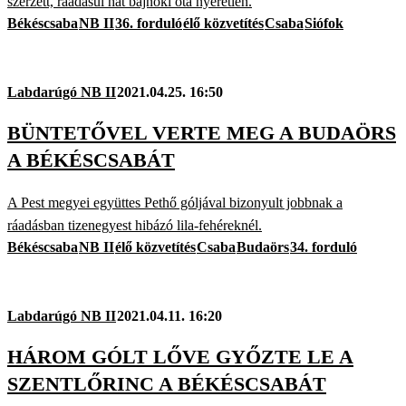
szerzett, ráadásul hat bajnoki óta nyeretlen.
Békéscsaba
NB II
36. forduló
élő közvetítés
Csaba
Siófok
Labdarúgó NB II
2021.04.25. 16:50
BÜNTETŐVEL VERTE MEG A BUDAÖRS
A BÉKÉSCSABÁT
A Pest megyei együttes Pethő góljával bizonyult jobbnak a
ráadásban tizenegyest hibázó lila-fehéreknél.
Békéscsaba
NB II
élő közvetítés
Csaba
Budaörs
34. forduló
Labdarúgó NB II
2021.04.11. 16:20
HÁROM GÓLT LŐVE GYŐZTE LE A
SZENTLŐRINC A BÉKÉSCSABÁT