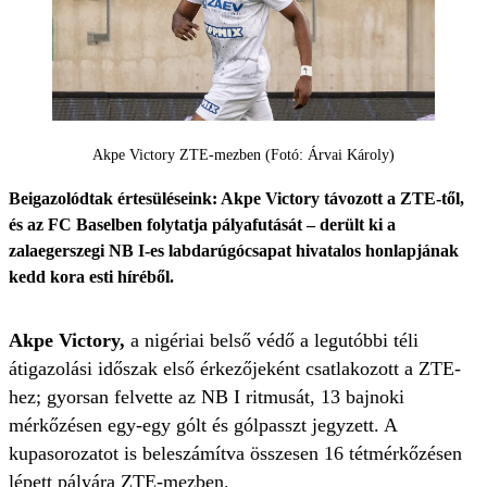
Akpe Victory ZTE-mezben (Fotó: Árvai Károly)
Beigazolódtak értesüléseink: Akpe Victory távozott a ZTE-től,
és az FC Baselben folytatja pályafutását – derült ki a
zalaegerszegi NB I-es labdarúgócsapat hivatalos honlapjának
kedd kora esti híréből.
Akpe Victory,
a nigériai belső védő a legutóbbi téli
átigazolási időszak első érkezőjeként csatlakozott a ZTE-
hez; gyorsan felvette az NB I ritmusát, 13 bajnoki
mérkőzésen egy-egy gólt és gólpasszt jegyzett. A
kupasorozatot is beleszámítva összesen 16 tétmérkőzésen
lépett pályára ZTE-mezben.