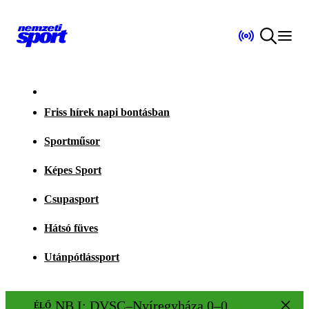
Friss hírek napi bontásban
Sportműsor
Képes Sport
Csupasport
Hátsó füves
Utánpótlássport
NB I: DVSC–Nyíregyháza 0–0
ÉLŐ