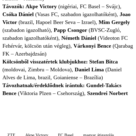
Távozók: Akpe Victory
(nigériai, FC Basel – Svájc),
Csóka Dániel
(Vasas FC, szabadon igazolhatóként),
Joao
Victor
(brazil, Hapoel Beer Seva – Izrael),
Mim Gergely
(szabadon igazolható),
Papp Csongor
(BVSC-Zugló,
szabadon igazolhatóként),
Németh Dániel
(Videoton FC
Fehérvár, kölcsön után végleg),
Várkonyi Bence
(Qarabag
FK – Azerbajdzsán)
Kölcsönből visszatértek klubjukhoz: Stefan Bitca
(moldovai, Zimbru – Moldova),
Daniel Lima
(
Daniel
Alves de Lima,
brazil, Goianiense – Brazília)
Távozhatnak/érdeklődnek irántuk: Gundel-Takács
Bence
(Viktoria Plzen – Csehország),
Szendrei Norbert
ZTE
Akpe Victory
FC Basel
magyar átigazolás