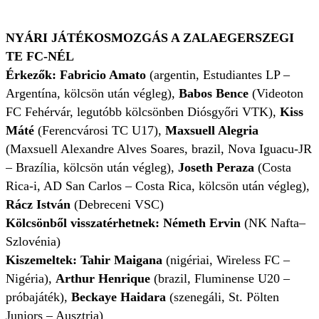
NYÁRI JÁTÉKOSMOZGÁS A ZALAEGERSZEGI
TE FC-NÉL
Érkezők:
Fabricio Amato
(argentin, Estudiantes LP –
Argentína, kölcsön után végleg),
Babos Bence
(Videoton
FC Fehérvár, legutóbb kölcsönben Diósgyőri VTK),
Kiss
Máté
(Ferencvárosi TC U17),
Maxsuell Alegria
(
Maxsuell Alexandre Alves Soares,
brazil, Nova Iguacu-JR
– Brazília, kölcsön után végleg),
Joseth Peraza
(Costa
Rica-i, AD San Carlos – Costa Rica, kölcsön után végleg),
Rácz István
(Debreceni VSC)
Kölcsönből visszatérhetnek: Németh Ervin
(NK Nafta–
Szlovénia)
Kiszemeltek:
Tahir Maigana
(nigériai, Wireless FC –
Nigéria),
Arthur Henrique
(brazil, Fluminense U20 –
próbajáték),
Beckaye Haidara
(szenegáli, St. Pölten
Juniors – Ausztria)