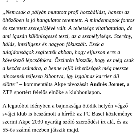
„Nemcsak a pályán mutatott profi hozzáállást, hanem az
öltözőben is jó hangulatot teremtett. A mindennapok fontos
és szeretett szereplőjévé vált. A tehetsége vitathatatlan, de
ami igazán különlegessé teszi, az a személyisége. Szerény,
hálás, intelligens és nagyon fókuszált. Ezek a
tulajdonságok segítették abban, hogy eljusson erre a
következő lépcsőfokra. Őszintén hisszük, hogy ez még csak
a kezdet számára, a benne rejlő lehetőségek még messze
nincsenek teljesen kibontva, így izgalmas karrier áll
előtte” –
kommentálta Akpe távozását
Andrés Jornet,
a
ZTE sportért felelős elnöke a klubhonlapon.
A legutóbbi idényben a bajnoksága ötödik helyén végző
svájci klub is beszámolt a hírről: az FC Basel közleménye
szerint Akpe 2030 nyaráig szóló szerződést írt alá, és az
55-ös számú mezben játszik majd.