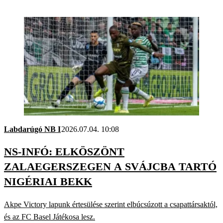
Labdarúgó NB I
2026.07.04. 10:08
NS-INFÓ: ELKÖSZÖNT
ZALAEGERSZEGEN A SVÁJCBA TARTÓ
NIGÉRIAI BEKK
Akpe Victory lapunk értesülése szerint elbúcsúzott a csapattársaktól,
és az FC Basel Játékosa lesz.