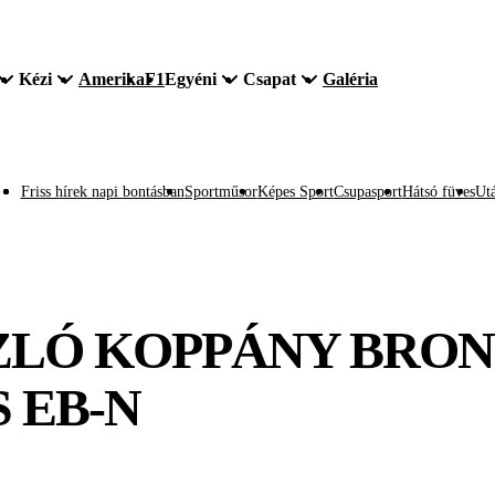
Kézi
Amerika
F1
Egyéni
Csapat
Galéria
Friss hírek napi bontásban
Sportműsor
Képes Sport
Csupasport
Hátsó füves
Utá
ZLÓ KOPPÁNY BRO
S EB-N