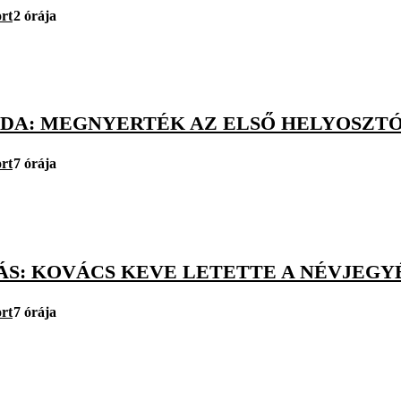
rt
2 órája
BDA: MEGNYERTÉK AZ ELSŐ HELYOSZTÓ
rt
7 órája
S: KOVÁCS KEVE LETETTE A NÉVJEGYÉT
rt
7 órája