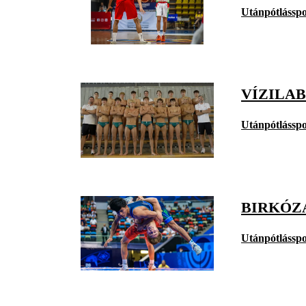
Utánpótlásspo
VÍZILA
Utánpótlásspo
BIRKÓZÁ
Utánpótlásspo