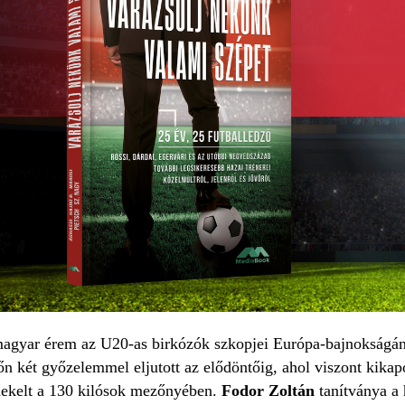
 magyar érem az U20-as birkózók szkopjei Európa-bajnokság
n két győzelemmel eljutott az elődöntőig, ahol viszont kikapot
dekelt a 130 kilósok mezőnyében.
Fodor Zoltán
tanítványa a