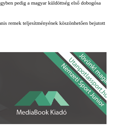
, egyben pedig a magyar küldöttség első dobogósa
anis remek teljesítményének köszönhetően bejutott