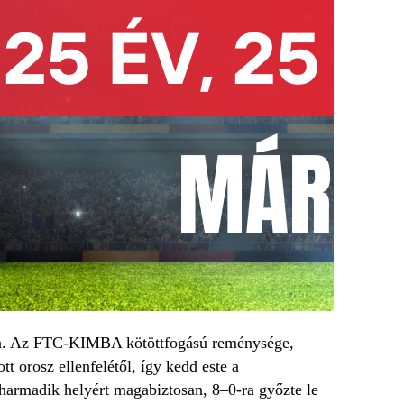
án. Az FTC-KIMBA kötöttfogású reménysége,
t orosz ellenfelétől, így kedd este a
 harmadik helyért magabiztosan, 8–0-ra győzte le