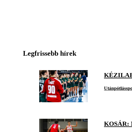
Legfrissebb hírek
KÉZILAB
Utánpótlásspo
KOSÁR: 