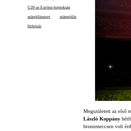
U20-as Európa-bajnokság
utápótlássport
utánpótlás
bírkózás
Megszületett az első
László Koppány
hétfő
bronzmeccsen volt ér