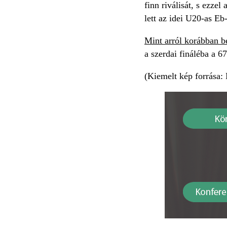
finn riválisát, s ezze
lett az idei U20-as Eb
Mint arról korábban 
a szerdai fináléba a 6
(Kiemelt kép forrá