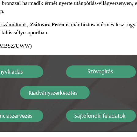
l a bronzzal harmadik érmét nyerte utánpótlás-világversenyen
-n.
beszámoltunk
,
Zsitovoz Petro
is már biztosan érmes lesz, ugy
7 kilós súlycsoportban.
sa: MBSZ/UWW)