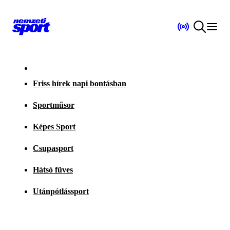
Friss hírek napi bontásban
Sportműsor
Képes Sport
Csupasport
Hátsó füves
Utánpótlássport