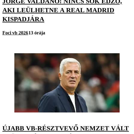
JORGE VALDANO: NINCS SOK EDZŐ,
AKI LEÜLHETNE A REAL MADRID
KISPADJÁRA
Foci vb 2026
13 órája
ÚJABB VB-RÉSZTVEVŐ NEMZET VÁLT