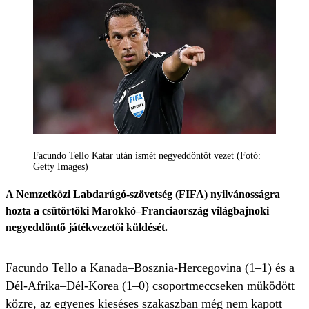
Facundo Tello Katar után ismét negyeddöntőt vezet (Fotó:
Getty Images)
A Nemzetközi Labdarúgó-szövetség (FIFA) nyilvánosságra
hozta a csütörtöki Marokkó–Franciaország világbajnoki
negyeddöntő játékvezetői küldését.
Facundo Tello a Kanada–Bosznia-Hercegovina (1–1) és a
Dél-Afrika–Dél-Korea (1–0) csoportmeccseken működött
közre, az egyenes kieséses szakaszban még nem kapott