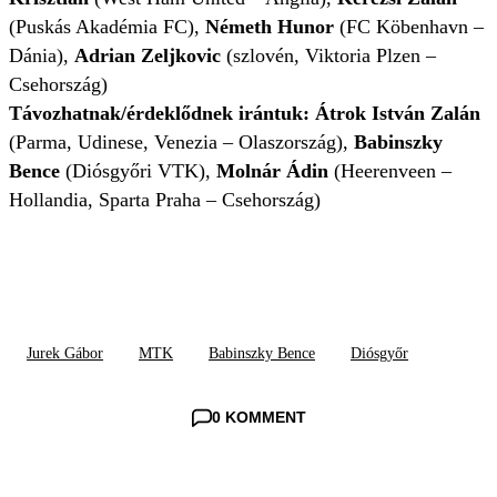
(Puskás Akadémia FC),
Németh Hunor
(FC Köbenhavn –
Dánia),
Adrian Zeljkovic
(szlovén, Viktoria Plzen –
Csehország)
Távozhatnak/érdeklődnek irántuk: Átrok István Zalán
(Parma, Udinese, Venezia – Olaszország),
Babinszky
Bence
(Diósgyőri VTK),
Molnár Ádin
(Heerenveen –
Hollandia, Sparta Praha – Csehország)
Jurek Gábor
MTK
Babinszky Bence
Diósgyőr
0 KOMMENT