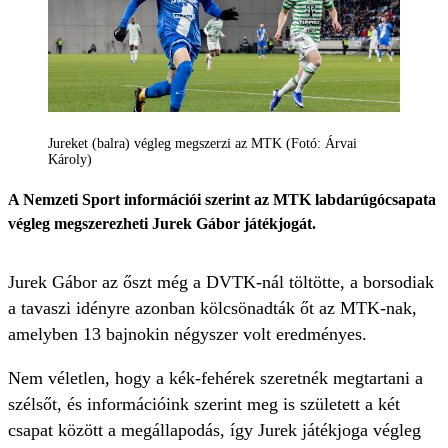
Jureket (balra) végleg megszerzi az MTK (Fotó: Árvai
Károly)
A Nemzeti Sport információi szerint az MTK labdarúgócsapata
végleg megszerezheti Jurek Gábor játékjogát.
Jurek Gábor az őszt még a DVTK-nál töltötte, a borsodiak
a tavaszi idényre azonban kölcsönadták őt az MTK-nak,
amelyben 13 bajnokin négyszer volt eredményes.
Nem véletlen, hogy a kék-fehérek szeretnék megtartani a
szélsőt, és információink szerint meg is született a két
csapat között a megállapodás, így Jurek játékjoga végleg