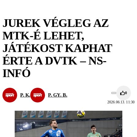
JUREK VÉGLEG AZ
MTK-É LEHET,
JÁTÉKOST KAPHAT
ÉRTE A DVTK – NS-
INFÓ
0
P. K.
P. GY. B.
2026.06.13. 11:30