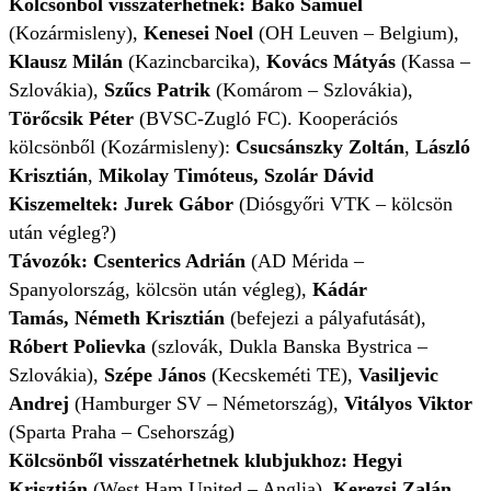
Kölcsönből visszatérhetnek: Bakó Sámuel
(Kozármisleny),
Kenesei Noel
(OH Leuven – Belgium),
Klausz Milán
(Kazincbarcika),
Kovács Mátyás
(Kassa –
Szlovákia),
Szűcs Patrik
(Komárom – Szlovákia),
Törőcsik Péter
(BVSC-Zugló FC). Kooperációs
kölcsönből (Kozármisleny):
Csucsánszky Zoltán
,
László
Krisztián
,
Mikolay Timóteus, Szolár Dávid
Kiszemeltek: Jurek Gábor
(Diósgyőri VTK – kölcsön
után végleg?)
Távozók: Csenterics Adrián
(AD Mérida –
Spanyolország, kölcsön után végleg),
Kádár
Tamás, Németh Krisztián
(befejezi a pályafutását),
Róbert Polievka
(szlovák, Dukla Banska Bystrica –
Szlovákia),
Szépe János
(Kecskeméti TE),
Vasiljevic
Andrej
(Hamburger SV – Németország),
Vitályos Viktor
(Sparta Praha – Csehország)
Kölcsönből visszatérhetnek klubjukhoz: Hegyi
Krisztián
(West Ham United – Anglia),
Kerezsi Zalán