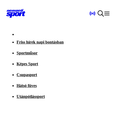
Friss hírek napi bontásban
Sportműsor
Képes Sport
Csupasport
Hátsó füves
Utánpótlássport