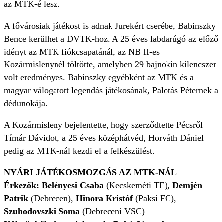
az MTK-é lesz.
A fővárosiak játékost is adnak Jurekért cserébe, Babinszky
Bence kerülhet a DVTK-hoz. A 25 éves labdarúgó az előző
idényt az MTK fiókcsapatánál, az NB II-es
Kozármislenynél töltötte, amelyben 29 bajnokin kilencszer
volt eredményes. Babinszky egyébként az MTK és a
magyar válogatott legendás játékosának, Palotás Péternek a
dédunokája.
A Kozármisleny bejelentette, hogy szerződtette Pécsről
Tímár Dávidot, a 25 éves középhátvéd, Horváth Dániel
pedig az MTK-nál kezdi el a felkészülést.
NYÁRI JÁTÉKOSMOZGÁS AZ MTK-NÁL
Érkezők:
Belényesi Csaba
(Kecskeméti TE),
Demjén
Patrik
(Debrecen),
Hinora Kristóf
(Paksi FC),
Szuhodovszki Soma
(Debreceni VSC)