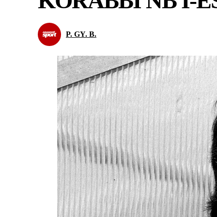
KORÁBBI NB I-
P. GY. B.