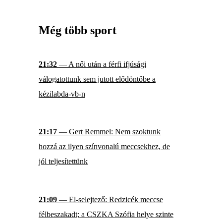
Még több sport
21:32
— A női után a férfi ifjúsági
válogatottunk sem jutott elődöntőbe a
kézilabda-vb-n
21:17
— Gert Remmel: Nem szoktunk
hozzá az ilyen színvonalú meccsekhez, de
jól teljesítettünk
21:09
— El-selejtező: Redzicék meccse
félbeszakadt; a CSZKA Szófia helye szinte