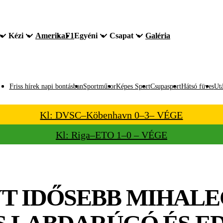
Kézi
Amerika
F1
Egyéni
Csapat
Galéria
Friss hírek napi bontásban
Sportműsor
Képes Sport
Csupasport
Hátsó füves
Utá
Kl: DVSC–Köbenhavn 0–3– VÉGE
Kl: Riga–ETO 1–0 – VÉGE
T IDŐSEBB MIHALE