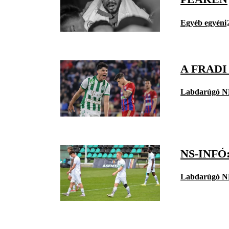
Egyéb egyéni
A FRADI
Labdarúgó N
NS-INF
Labdarúgó N