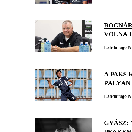
BOGNÁR
VOLNA 
Labdarúgó N
A PAKS 
PÁLYÁN
Labdarúgó N
GYÁSZ:
PEAKEN