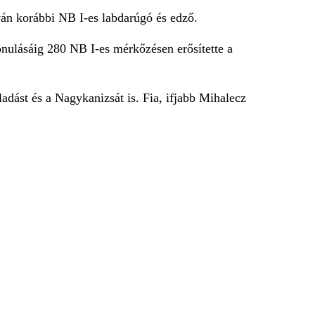
ván korábbi NB I-es labdarúgó és edző.
nulásáig 280 NB I-es mérkőzésen erősítette a
adást és a Nagykanizsát is. Fia, ifjabb Mihalecz