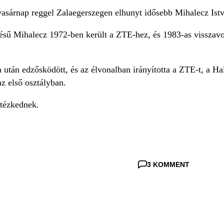
vasárnap reggel Zalaegerszegen elhunyt idősebb Mihalecz Ist
tésű Mihalecz 1972-ben került a ZTE-hez, és 1983-as visszavo
után edzősködött, és az élvonalban irányította a ZTE-t, a Hal
az első osztályban.
tézkednek.
3 KOMMENT