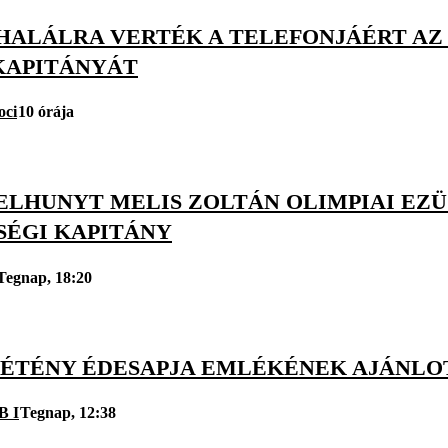
 HALÁLRA VERTÉK A TELEFONJÁÉRT A
KAPITÁNYÁT
oci
10 órája
 ELHUNYT MELIS ZOLTÁN OLIMPIAI EZ
SÉGI KAPITÁNY
Tegnap, 18:20
ZÉTÉNY ÉDESAPJA EMLÉKÉNEK AJÁNLO
B I
Tegnap, 12:38