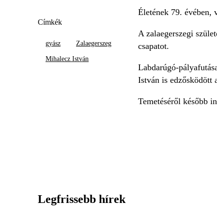
Életének 79. évében, 
Címkék
A zalaegerszegi szüle
gyász
Zalaegerszeg
csapatot.
Mihalecz István
Labdarúgó-pályafutása 
István is edzősködött 
Temetéséről később in
Legfrissebb hírek