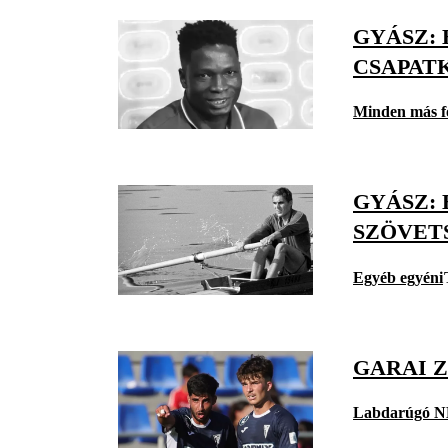
GYÁSZ:
CSAPAT
Minden más f
GYÁSZ:
SZÖVET
Egyéb egyéni
GARAI 
Labdarúgó N