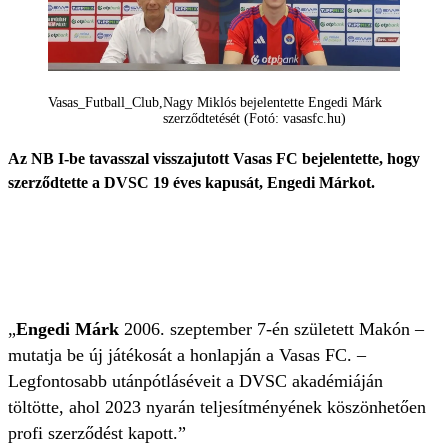
Vasas_Futball_Club
Nagy Miklós bejelentette Engedi Márk
szerződtetését (Fotó: vasasfc.hu)
Az NB I-be tavasszal visszajutott Vasas FC bejelentette, hogy
szerződtette a DVSC 19 éves kapusát, Engedi Márkot.
„
Engedi Márk
2006. szeptember 7-én született Makón –
mutatja be új játékosát a honlapján a Vasas FC. –
Legfontosabb utánpótláséveit a DVSC akadémiáján
töltötte, ahol 2023 nyarán teljesítményének köszönhetően
profi szerződést kapott.”