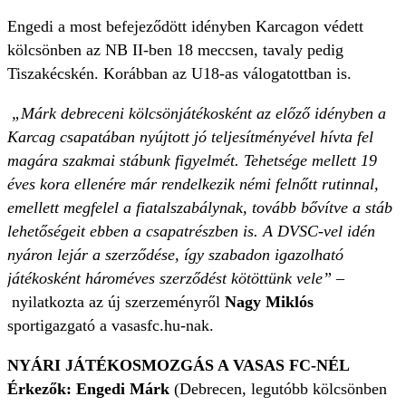
Engedi a most befejeződött idényben Karcagon védett
kölcsönben az NB II-ben 18 meccsen, tavaly pedig
Tiszakécskén. Korábban az U18-as válogatottban is.
„Márk debreceni kölcsönjátékosként az előző idényben a
Karcag csapatában nyújtott jó teljesítményével hívta fel
magára szakmai stábunk figyelmét. Tehetsége mellett 19
éves kora ellenére már rendelkezik némi felnőtt rutinnal,
emellett megfelel a fiatalszabálynak, tovább bővítve a stáb
lehetőségeit ebben a csapatrészben is. A DVSC-vel idén
nyáron lejár a szerződése, így szabadon igazolható
játékosként hároméves szerződést kötöttünk vele” –
nyilatkozta az új szerzeményről
Nagy Miklós
sportigazgató a vasasfc.hu-nak.
NYÁRI JÁTÉKOSMOZGÁS A VASAS FC-NÉL
Érkezők: Engedi Márk
(Debrecen, legutóbb kölcsönben