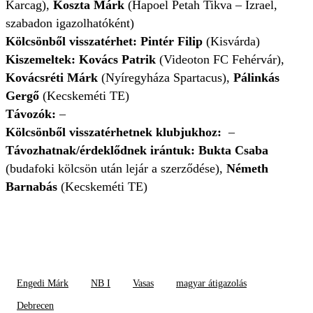
Karcag),
Koszta Márk
(Hapoel Petah Tikva – Izrael,
szabadon igazolhatóként)
Kölcsönből visszatérhet:
Pintér Filip
(Kisvárda)
Kiszemeltek: Kovács Patrik
(Videoton FC Fehérvár),
Kovácsréti Márk
(Nyíregyháza Spartacus),
Pálinkás
Gergő
(Kecskeméti TE)
Távozók:
–
Kölcsönből visszatérhetnek klubjukhoz:
–
Távozhatnak/érdeklődnek irántuk: Bukta Csaba
(budafoki kölcsön után lejár a szerződése),
Németh
Barnabás
(Kecskeméti TE)
Engedi Márk
NB I
Vasas
magyar átigazolás
Debrecen