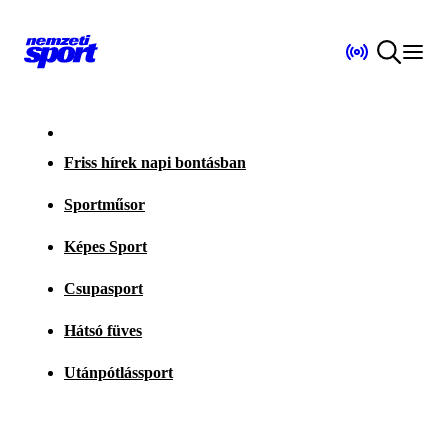
Friss hírek napi bontásban
Sportműsor
Képes Sport
Csupasport
Hátsó füves
Utánpótlássport