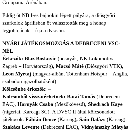
Groupama Arénában.
Eddig öt NB I-es bajnokin lépett pályára, a diósgyőri
szurkolók áprilisban őt választották meg a hónap
legjobbjának – írja a dvsc.hu.
NYÁRI JÁTÉKOSMOZGÁS A DEBRECENI VSC-
NÉL
Érkezők:
Blaz Boskovic
(bosnyák, NK Lokomotiva
Zagreb – Horvátország),
Macsó Máté
(Diósgyőri VTK),
Leon Myrtaj
(magyar-albán, Tottenham Hotspur – Anglia,
szabadon igazolhatóként)
Kölcsönbe érkezők:
–
Kölcsönből visszatérhetnek: Batai Tamás
(Debreceni
EAC),
Hornyák Csaba
(Mezőkövesd),
Shedrach Kaye
(nigériai, Karcagi SC). A DVSC II által kölcsönadott
játékosok:
Fábián Bence
(Karcag)
, Sain Balázs
(Karcag),
Szakács Levente
(Debreceni EAC),
Vidnyánszky Mátyás