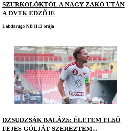
SZURKOLÓKTÓL A NAGY ZAKÓ UTÁN
A DVTK EDZŐJE
Labdarúgó NB II
13 órája
DZSUDZSÁK BALÁZS: ÉLETEM ELSŐ
FEJES GÓLJÁT SZEREZTEM...