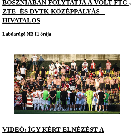
BOSZNIÁBAN FOLYTATJA A VOLT FTC-,
ZTE- ÉS DVTK-KÖZÉPPÁLYÁS –
HIVATALOS
Labdarúgó NB I
1 órája
VIDEÓ: ÍGY KÉRT ELNÉZÉST A