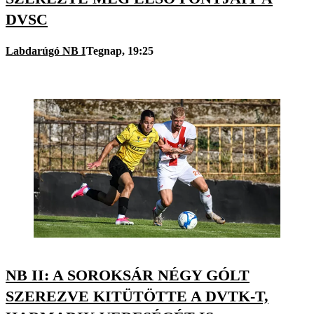
DVSC
Labdarúgó NB I
Tegnap, 19:25
NB II: A SOROKSÁR NÉGY GÓLT
SZEREZVE KITÜTÖTTE A DVTK-T,