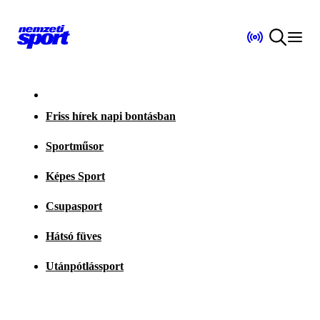
Friss hírek napi bontásban
Sportműsor
Képes Sport
Csupasport
Hátsó füves
Utánpótlássport