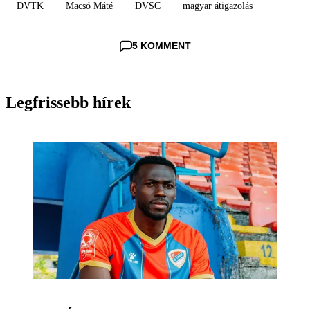
DVTK
Macsó Máté
DVSC
magyar átigazolás
5 KOMMENT
Legfrissebb hírek