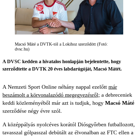
Macsó Máté a DVTK-tól a Lokihoz szerződött (Fotó:
dvsc.hu)
A DVSC kedden a hivatalos honlapján bejelentette, hogy
szerződtette a DVTK 20 éves labdarúgóját, Macsó Mátét.
A Nemzeti Sport Online néhány nappal ezelőtt
már
beszámolt a körvonalazódó megegyezésről;
a debreceniek
keddi közleményéből már azt is tudjuk, hogy
Macsó Máté
szerződése négy évre szól.
A középpályás nyolcéves korától Diósgyőrben futballozott,
tavasszal gólpasszal debütált az élvonalban az FTC ellen a