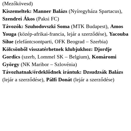
(Mezőkövesd)
Kiszemeltek: Manner Balázs
(Nyíregyháza Spartacus),
Szendrei Ákos
(Paksi FC)
Távozók: Szuhodovszki Soma
(MTK Budapest),
Amos
Youga
(közép-afrikai-francia, lejár a szerződése),
Yacouba
Silue
(elefántcsontparti, OFK Beograd – Szerbia)
Kölcsönből visszatérhetnek klubjukhoz: Djordje
Gordics
(szerb, Lommel SK – Belgium),
Komáromi
György
(NK Maribor – Szlovénia)
Távozhatnak/érdeklődnek irántuk: Dzsudzsák Balázs
(lejár a szerződése),
Pálfi Donát
(lejár a szerződése)