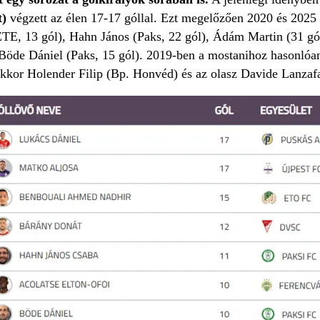
t)
végzett az élen 17-17 góllal. Ezt megelőzően 2020 és 2025 
TE, 13 gól), Hahn János (Paks, 22 gól), Ádám Martin (31 gól
 Böde Dániel (Paks, 15 gól). 2019-ben a mostanihoz hasonlóan
akkor Holender Filip (Bp. Honvéd) és az olasz Davide Lanzaf