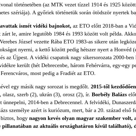
élvonal történetében (az MTK vezet tízzel 1914 és 1925 között
etes szériája). A győriek történetük során ötödször nyertek b
 avattak ismét vidéki bajnokot,
az ETO előtt 2018-ban a Vid
t zárt le, amire legutóbb 1984 és 1993 között volt példa. Akkor
 Verebes József vezette Rába ETO 1983-as sikere után legköze
nokságot nyerni, a kettő között pedig hétszer nyert a Honvéd 
s az Újpest. A vidéki csapatok nagy sikersorozata 2000-ben k
vidékre került (hét Debrecenbe, három Fehérvárra, egy-egy p
 a Ferencváros, most pedig a Fradiét az ETO.
vel egy másik nagy sorozat is megdőlt.
2015-től kezdődően
olasz, szerb (2), ukrán (3), orosz (2), ír.
Borbély Balázs
elő
t ünnepelni, 2014-ben a Debrecennel. A felvidéki, Dunaszerda
ázs személye azért is kuriózum, mert, bár a 20. század első 
z biztos, hogy
nagyon kevés olyan magyar szakember volt, a
e pillanatában az aktuális országhatáron kívül található),