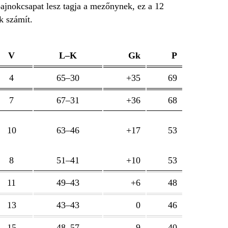
ajnokcsapat lesz tagja a mezőnynek, ez a 12
ak számít.
V
L–K
Gk
P
4
65–30
+35
69
7
67–31
+36
68
10
63–46
+17
53
8
51–41
+10
53
11
49–43
+6
48
13
43–43
0
46
15
48–57
–9
40