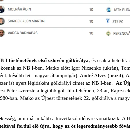
 I történetének első szlovén gólkirálya,
és csak a hetedik o
ékosnak az NB I-ben. Matko előtt Igor Nicsenko (ukrán), To
ént, később lett magyar állampolgár), André Alves (brazil), A
zer is) nyert légiósként gólkirályi címet az NB I-ben.
Az Újpe
i Péter szerezte a legtöbb gólt lila-fehérben, 23-at, Rajczi el
1980-ban. Matko az Újpest történetének 22. gólkirálya a magy
kesség, ami már inkább a következő idényre vonatkozik. A H
lteltével fordul elő újra, hogy az öt legeredményesebb főv