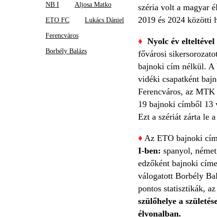
NB I
Aljosa Matko
széria volt a magyar 
2019 és 2024 közötti h
ETO FC
Lukács Dániel
Ferencváros
♦
Nyolc év elteltével
Borbély Balázs
fővárosi sikersorozato
bajnoki cím nélkül. A
vidéki csapatként baj
Ferencváros, az MTK é
19 bajnoki címből 13 
Ezt a szériát zárta le
♦
Az ETO bajnoki címé
I-ben:
spanyol, német, 
edzőként bajnoki címe
válogatott Borbély Bal
pontos statisztikák, a
szülőhelye a születés
élvonalban.