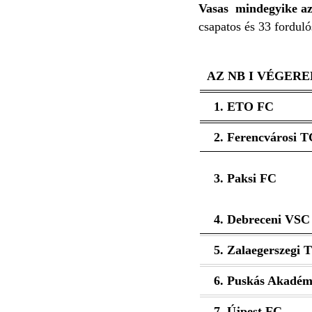
Vasas mindegyike az
csapatos és 33 fordul
AZ NB I VÉGER
1. ETO FC
2. Ferencvárosi T
3. Paksi FC
4. Debreceni VSC
5. Zalaegerszegi 
6. Puskás Akadém
7. Újpest FC