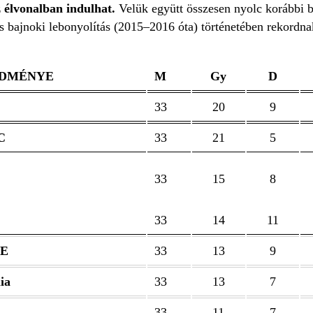
 élvonalban indulhat.
Velük együtt összesen nyolc korábbi b
ós bajnoki lebonyolítás (2015–2016 óta) történetében rekordn
EDMÉNYE
M
Gy
D
33
20
9
C
33
21
5
33
15
8
33
14
11
TE
33
13
9
ia
33
13
7
33
11
7