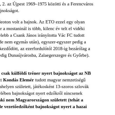
, 2. az Újpest 1969–1975 közötti és a Ferencváros
ajnokságot.
eoton volt a bajnok. Az ETO ezzel egy olyan
 a mostaninál is több, kilenc év telt el vidéki
lebb a Csank János irányította Vác FC tudott
(de nem egymás után), egyszer-egyszer pedig a
ezdődött, az ezerfordulótól 2018-ig bezárólag a
edig Dunaújvárosba, Zalaegerszegre és Győrbe).
 csak külföldi tréner nyert bajnokságot az NB
tt
Kondás Elemér
tudott magyar nemzetiségű
helyen született, játékosként 13-szoros szlovák
felében bajnokságot nyert edzőkről nincsenek
ki nem Magyarországon született (tehát a
 de vezetőedzőként bajnokságot nyert a hazai