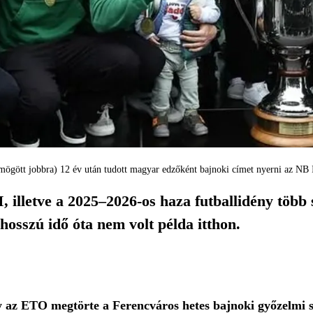
 mögött jobbra) 12 év után tudott magyar edzőként bajnoki címet nyerni az NB
, illetve a 2025–2026-os haza futballidény töb
hosszú idő óta nem volt példa itthon.
y az ETO megtörte a Ferencváros hetes bajnoki győzelmi s