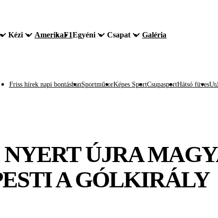
Kézi
Amerika
F1
Egyéni
Csapat
Galéria
Friss hírek napi bontásban
Sportműsor
Képes Sport
Csupasport
Hátsó füves
Utá
ÁN NYERT ÚJRA MAGY
PESTI A GÓLKIRÁLY