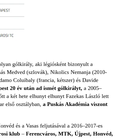
lyan gólkirály, aki légiósként bizonyult a
más Medved (szlovák), Nikolics Nemanja (2010-
damo Coluibaly (francia, kétszer) és Davide
st 20 év után ad ismét gólkirályt,
a 2005–
őtt a két hete elhunyt elhunyt Fazekas László lett
ar első osztályban,
a Puskás Akadémia viszont
onvéd és a Vasas feljutásával a 2016–2017-es
árosi klub
–
Ferencváros, MTK, Újpest, Honvéd,