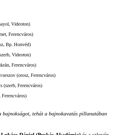
nayol, Videoton)
et, Ferencváros)
sz, Bp. Honvéd)
szerb, Videoton)
ukrán, Ferencváros)
rcseszov (orosz, Ferencváros)
s (szerb, Ferencváros)
, Ferencváros)
a bajnokságot, tehát a bajnokavatás pillanatában
n
Lukács Dániel (Puskás Akadémia)
és a szlovén