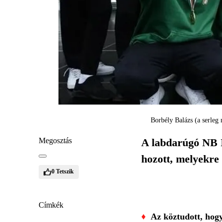
Borbély Balázs (a serleg
Megosztás
A labdarúgó NB I
hozott, melyekre 
0
Tetszik
Címkék
♦
Az köztudott, hog