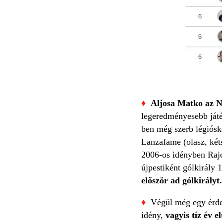
♦
Aljosa Matko az NB
legeredményesebb ját
ben még szerb légiósk
Lanzafame (olasz, kéts
2006-os idényben Rajcz
újpestiként gólkirály 
először ad gólkirályt.
♦
Végül még egy érde
idény,
vagyis tíz év e