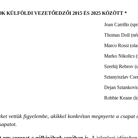
K KÜLFÖLDI VEZETŐEDZŐI 2015 ÉS 2025 KÖZÖTT *
Joan Carrillo (sp
Thomas Doll (ném
Marco Rossi (ola
Marko Nikolics (
Szerhij Rebrov (
Sztanyiszlav Cse
Dejan Sztankovic
Robbie Keane (ír
ket vettük figyelembe, akikkel konkrétan megnyerte a csapat 
sapatot.
 egy sorozat a gólkirályok sorában is.
A jelenlegi idénybe