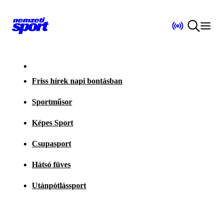
Friss hírek napi bontásban
Sportműsor
Képes Sport
Csupasport
Hátsó füves
Utánpótlássport