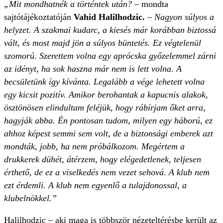
„Mit mondhatnék a történtek után? –
mondta
sajtótájékoztatóján
Vahid Halilhodzic.
– Nagyon súlyos a
helyzet. A szakmai kudarc, a kiesés már korábban biztossá
vált, és most majd jön a súlyos büntetés. Ez végtelenül
szomorú. Szerettem volna egy aprócska győzelemmel zárni
az idényt, ha sok haszna már nem is lett volna. A
becsületünk így kívánta. Legalább a vége lehetett volna
egy kicsit pozitív. Amikor berohantak a kapucnis alakok,
ösztönösen elindultam feléjük, hogy rábírjam őket arra,
hagyják abba. Én pontosan tudom, milyen egy háború, ez
ahhoz képest semmi sem volt, de a biztonsági emberek azt
mondták, jobb, ha nem próbálkozom. Megértem a
drukkerek dühét, átérzem, hogy elégedetlenek, teljesen
érthető, de ez a viselkedés nem vezet sehová. A klub nem
ezt érdemli. A klub nem egyenlő a tulajdonossal, a
klubelnökkel.”
Halilhodzic – aki maga is többször nézeteltérésbe került az