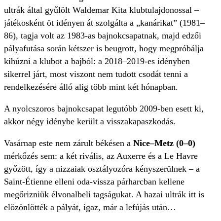
ultrák által gyűlölt Waldemar Kita klubtulajdonossal –
játékosként öt idényen át szolgálta a „kanárikat” (1981–
86), tagja volt az 1983-as bajnokcsapatnak, majd edzői
pályafutása során kétszer is beugrott, hogy megpróbálja
kihúzni a klubot a bajból: a 2018–2019-es idényben
sikerrel járt, most viszont nem tudott csodát tenni a
rendelkezésére álló alig több mint két hónapban.
A nyolcszoros bajnokcsapat legutóbb 2009-ben esett ki,
akkor négy idénybe került a visszakapaszkodás.
Vasárnap este nem zárult békésen a
Nice–Metz (0–0)
mérkőzés sem: a két rivális, az Auxerre és a Le Havre
győzött, így a nizzaiak osztályozóra kényszerülnek – a
Saint-Étienne elleni oda-vissza párharcban kellene
megőrizniük élvonalbeli tagságukat. A hazai ultrák itt is
elözönlötték a pályát, igaz, már a lefújás után…