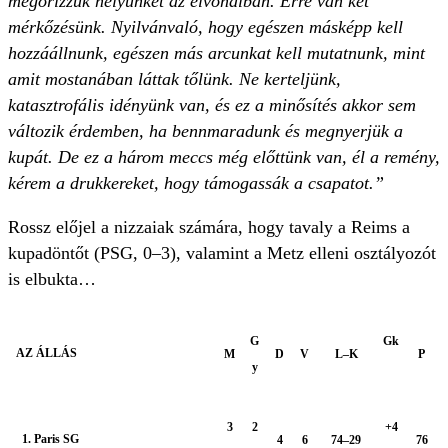
megőrizzük helyünket az élvonalban. Erre van két
mérkőzésünk. Nyilvánvaló, hogy egészen másképp kell
hozzáállnunk, egészen más arcunkat kell mutatnunk, mint
amit mostanában láttak tőlünk. Ne kerteljünk,
katasztrofális idényünk van, és ez a minősítés akkor sem
változik érdemben, ha bennmaradunk és megnyerjük a
kupát. De ez a három meccs még előttünk van, él a remény,
kérem a drukkereket, hogy támogassák a csapatot.”
Rossz előjel a nizzaiak számára, hogy tavaly a Reims a
kupadöntőt (PSG, 0–3), valamint a Metz elleni osztályozót
is elbukta…
G
Gk
AZ ÁLLÁS
M
D
V
L–K
P
y
3
2
+4
1. Paris SG
4
6
74–29
76