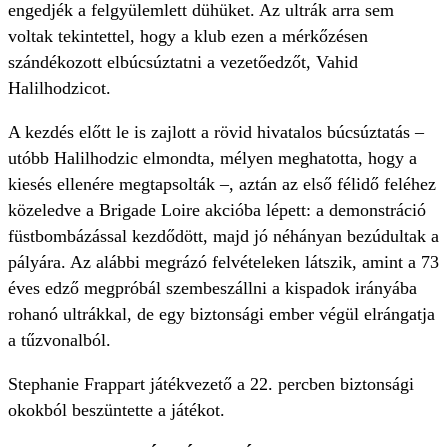
engedjék a felgyülemlett dühüket. Az ultrák arra sem
voltak tekintettel, hogy a klub ezen a mérkőzésen
szándékozott elbúcsúztatni a vezetőedzőt, Vahid
Halilhodzicot.
A kezdés előtt le is zajlott a rövid hivatalos búcsúztatás –
utóbb Halilhodzic elmondta, mélyen meghatotta, hogy a
kiesés ellenére megtapsolták –, aztán az első félidő feléhez
közeledve a Brigade Loire akcióba lépett: a demonstráció
füstbombázással kezdődött, majd jó néhányan bezúdultak a
pályára. Az alábbi megrázó felvételeken látszik, amint a 73
éves edző megpróbál szembeszállni a kispadok irányába
rohanó ultrákkal, de egy biztonsági ember végül elrángatja
a tűzvonalból.
Stephanie Frappart játékvezető a 22. percben biztonsági
okokból beszüntette a játékot.