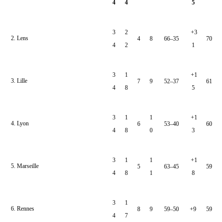
4
4
5
3
2
+3
2. Lens
4
8
66–35
70
4
2
1
3
1
+1
3. Lille
7
9
52–37
61
4
8
5
3
1
1
+1
4. Lyon
6
53–40
60
4
8
0
3
3
1
1
+1
5. Marseille
5
63–45
59
4
8
1
8
3
1
6. Rennes
8
9
59–50
+9
59
4
7