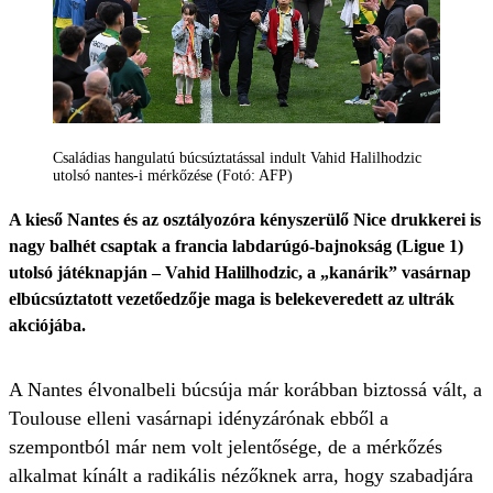
Családias hangulatú búcsúztatással indult Vahid Halilhodzic
utolsó nantes-i mérkőzése (Fotó: AFP)
A kieső Nantes és az osztályozóra kényszerülő Nice drukkerei is
nagy balhét csaptak a francia labdarúgó-bajnokság (Ligue 1)
utolsó játéknapján – Vahid Halilhodzic, a „kanárik” vasárnap
elbúcsúztatott vezetőedzője maga is belekeveredett az ultrák
akciójába.
A Nantes élvonalbeli búcsúja már korábban biztossá vált, a
Toulouse elleni vasárnapi idényzárónak ebből a
szempontból már nem volt jelentősége, de a mérkőzés
alkalmat kínált a radikális nézőknek arra, hogy szabadjára