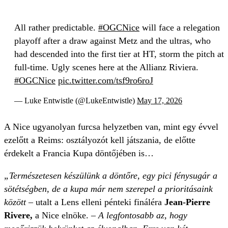
All rather predictable.
#OGCNice
will face a relegation
playoff after a draw against Metz and the ultras, who
had descended into the first tier at HT, storm the pitch at
full-time. Ugly scenes here at the Allianz Riviera.
#OGCNice
pic.twitter.com/tsf9ro6roJ
— Luke Entwistle (@LukeEntwistle)
May 17, 2026
A Nice ugyanolyan furcsa helyzetben van, mint egy évvel
ezelőtt a Reims: osztályozót kell játszania, de előtte
érdekelt a Francia Kupa döntőjében is…
„Természetesen készülünk a döntőre, egy pici fénysugár a
sötétségben, de a kupa már nem szerepel a prioritásaink
között –
utalt a Lens elleni pénteki fináléra
Jean-Pierre
Rivere,
a Nice elnöke. –
A legfontosabb az, hogy