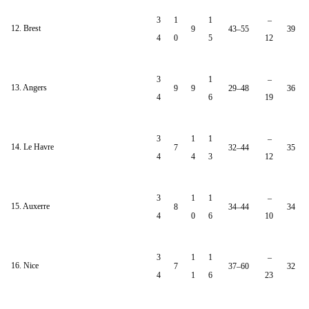
3
1
1
–
12. Brest
9
43–55
39
4
0
5
12
3
1
–
13. Angers
9
9
29–48
36
4
6
19
3
1
1
–
14. Le Havre
7
32–44
35
4
4
3
12
3
1
1
–
15. Auxerre
8
34–44
34
4
0
6
10
3
1
1
–
16. Nice
7
37–60
32
4
1
6
23