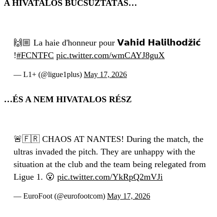
A HIVATALOS BÚCSÚZTATÁS…
🙌🏼 La haie d'honneur pour 𝗩𝗮𝗵𝗶𝗱 𝗛𝗮𝗹𝗶𝗹𝗵𝗼𝗱𝘇̌𝗶𝗰́
!
#FCNTFC
pic.twitter.com/wmCAYJ8guX
— L1+ (@ligue1plus)
May 17, 2026
…ÉS A NEM HIVATALOS RÉSZ
🚨🇫🇷 CHAOS AT NANTES! During the match, the
ultras invaded the pitch. They are unhappy with the
situation at the club and the team being relegated from
Ligue 1. 😮
pic.twitter.com/YkRpQ2mVJi
— EuroFoot (@eurofootcom)
May 17, 2026