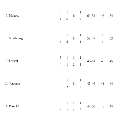
3
1
1
7. Monaco
6
60–54
+6
54
4
6
2
3
1
1
+1
8. Strasbourg
8
58–47
53
4
5
1
1
3
1
1
1
9. Lorient
48–51
–3
45
4
1
2
1
3
1
1
10. Toulouse
8
47–46
+1
44
3
2
3
3
1
1
1
11. Paris FC
47–50
–3
44
4
1
1
2