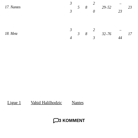
3
2
–
17. Nantes
5
8
29–52
23
3
0
23
3
2
–
18. Metz
3
8
32–76
17
4
3
44
Ligue 1
Vahid Halilhodzic
Nantes
3 KOMMENT