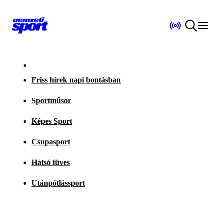
Friss hírek napi bontásban
Sportműsor
Képes Sport
Csupasport
Hátsó füves
Utánpótlássport