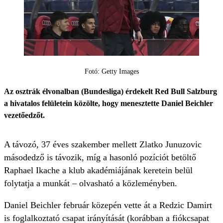
Fotó: Getty Images
Az osztrák élvonalban (Bundesliga) érdekelt Red Bull Salzburg
a hivatalos felületein közölte, hogy menesztette Daniel Beichler
vezetőedzőt.
A távozó, 37 éves szakember mellett Zlatko Junuzovic
másodedző is távozik, míg a hasonló pozíciót betöltő
Raphael Ikache a klub akadémiájának keretein belül
folytatja a munkát – olvasható a közleményben.
Daniel Beichler február közepén vette át a Redzic Damirt
is foglalkoztató csapat irányítását (korábban a fiókcsapat