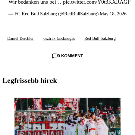
Wir bedanken uns bei…
pic.twitter.com/Y0t3KXRAGF
— FC Red Bull Salzburg (@RedBullSalzburg)
May 18, 2026
Daniel Beichler
osztrák labdarúgás
Red Bull Salzburg
0 KOMMENT
Legfrissebb hírek