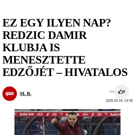
EZ EGY ILYEN NAP?
REDZIC DAMIR
KLUBJA IS
MENESZTETTE
EDZŐJÉT – HIVATALOS
0
M. B.
2026.05.18. 10:58