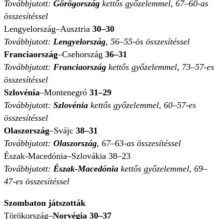
Továbbjutott:
Görögország
kettős győzelemmel, 67–60-as
összesítéssel
Lengyelország–Ausztria
30–30
Továbbjutott:
Lengyelország
, 56–55-ös összesítéssel
Franciaország
–Csehország
36–31
Továbbjutott:
Franciaország
kettős győzelemmel, 73–57-es
összesítéssel
Szlovénia
–Montenegró
31–29
Továbbjutott:
Szlovénia
kettős győzelemmel, 60–57-es
összesítéssel
Olaszország
–Svájc
38–31
Továbbjutott:
Olaszország
, 67–63-as összesítéssel
Észak-Macedónia–Szlovákia 38–23
Továbbjutott:
Észak-Macedónia
kettős győzelemmel, 69–
47-es összesítéssel
Szombaton játszották
Törökország–
Norvégia 30–37