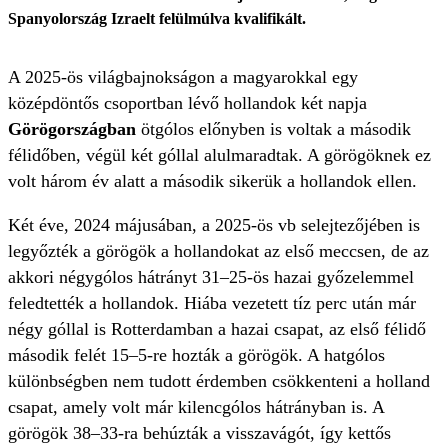
Spanyolország Izraelt felülmúlva kvalifikált.
A 2025-ös világbajnokságon a magyarokkal egy
középdöntős csoportban lévő hollandok két napja
Görögországban
ötgólos előnyben is voltak a második
félidőben, végül két góllal alulmaradtak. A görögöknek ez
volt három év alatt a második sikerük a hollandok ellen.
Két éve, 2024 májusában, a 2025-ös vb selejtezőjében is
legyőzték a görögök a hollandokat az első meccsen, de az
akkori négygólos hátrányt 31–25-ös hazai győzelemmel
feledtették a hollandok. Hiába vezetett tíz perc után már
négy góllal is Rotterdamban a hazai csapat, az első félidő
második felét 15–5-re hozták a görögök. A hatgólos
különbségben nem tudott érdemben csökkenteni a holland
csapat, amely volt már kilencgólos hátrányban is. A
görögök 38–33-ra behúzták a visszavágót, így kettős