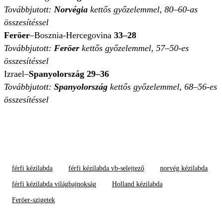
Továbbjutott:
Norvégia
kettős győzelemmel, 80–60-as
összesítéssel
Feröer
–Bosznia-Hercegovina
33–28
Továbbjutott:
Feröer
kettős győzelemmel, 57–50-es
összesítéssel
Izrael–
Spanyolország 29–36
Továbbjutott:
Spanyolország
kettős győzelemmel, 68–56-es
összesítéssel
férfi kézilabda
férfi kézilabda vb-selejtező
norvég kézilabda
férfi kézilabda világbajnokság
Holland kézilabda
Feröer-szigetek