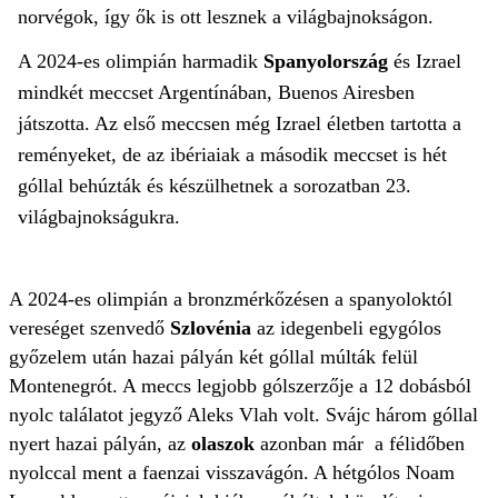
norvégok, így ők is ott lesznek a világbajnokságon.
A 2024-es olimpián harmadik
Spanyolország
és Izrael
mindkét meccset Argentínában, Buenos Airesben
játszotta. Az első meccsen még Izrael életben tartotta a
reményeket, de az ibériaiak a második meccset is hét
góllal behúzták és készülhetnek a sorozatban 23.
világbajnokságukra.
A 2024-es olimpián a bronzmérkőzésen a spanyoloktól
vereséget szenvedő
Szlovénia
az idegenbeli egygólos
győzelem után hazai pályán két góllal múlták felül
Montenegrót. A meccs legjobb gólszerzője a 12 dobásból
nyolc találatot jegyző Aleks Vlah volt. Svájc három góllal
nyert hazai pályán, az
olaszok
azonban már a félidőben
nyolccal ment a faenzai visszavágón. A hétgólos Noam