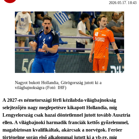
2026.05.17. 18:43
Nagyot bukott Hollandia, Görögország jutott ki a
világbajnokságra (Fotó: IHF)
A 2027-es németországi férfi kézilabda-világbajnokság
selejtezőjén nagy meglepetésre kikapott Hollandia, míg
Lengyelország csak hazai döntetlennel jutott tovább Ausztria
ellen. A világbajnoki harmadik franciák kettős győzelemmel,
magabiztosan kvalifikáltak, akárcsak a norvégok. Feröer
történelme során első alkalommal jutott ki a vb-re, míg