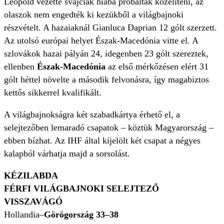
Leopold vezette svájciak hiába próbáltak közelíteni, az
olaszok nem engedték ki kezükből a világbajnoki
részvételt. A hazaiaknál Gianluca Daprian 12 gólt szerzett.
Az utolsó európai helyet Észak-Macedónia vitte el. A
szlovákok hazai pályán 24, idegenben 23 gólt szereztek,
ellenben
Észak-Macedónia
az első mérkőzésen elért 31
gólt héttel növelte a második felvonásra, így magabiztos
kettős sikkerrel kvalifikált.
A világbajnokságra két szabadkártya érhető el, a
selejtezőben lemaradó csapatok – köztük Magyarország –
ebben bízhat. Az IHF által kijelölt két csapat a négyes
kalapból várhatja majd a sorsolást.
KÉZILABDA
FÉRFI VILÁGBAJNOKI SELEJTEZŐ
VISSZAVÁGÓ
Hollandia–
Görögország 33–38