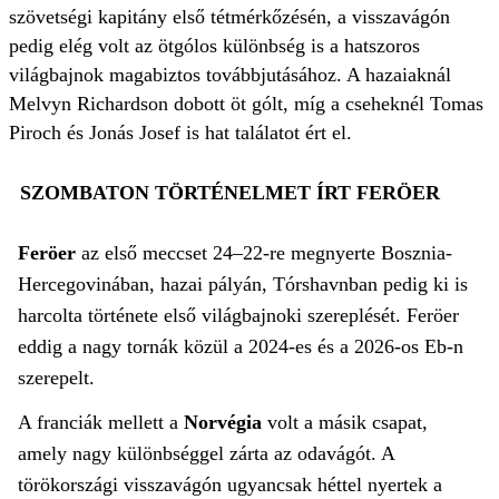
szövetségi kapitány első tétmérkőzésén, a visszavágón
pedig elég volt az ötgólos különbség is a hatszoros
világbajnok magabiztos továbbjutásához. A hazaiaknál
Melvyn Richardson dobott öt gólt, míg a cseheknél Tomas
Piroch és Jonás Josef is hat találatot ért el.
SZOMBATON TÖRTÉNELMET ÍRT FERÖER
Feröer
az első meccset 24–22-re megnyerte Bosznia-
Hercegovinában, hazai pályán, Tórshavnban pedig ki is
harcolta története első világbajnoki szereplését. Feröer
eddig a nagy tornák közül a 2024-es és a 2026-os Eb-n
szerepelt.
A franciák mellett a
Norvégia
volt a másik csapat,
amely nagy különbséggel zárta az odavágót. A
törökországi visszavágón ugyancsak héttel nyertek a