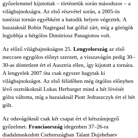
győzelemmel kijutottak – történetük során másodszor – a
világbajnokságra. Az első részvétel során, a 2005-ös
tunéziai tornán egyébként a hatodik helyen végeztek. A
hazaiaknál Robin Nagtegaal hat góllal zárt, míg a görögök
legjobbja a hétgólos Dimitriosz Panagiotou volt.
Az előző világbajnokságon 25.
Lengyelország
az első
meccsen egygólos előnyt szerzett, a visszavágón pedig 30–
30-as döntetlent ért el Ausztria ellen, így kijutott a tornára.
A lengyelek 2007 óta csak egyszer hagytak ki
világbajnokságot. Az első félidőben még ötgólos előnyben
lévő osztrákoknál Lukas Herburger mind a hét lövését
gólra váltotta, míg a hazaiaknál Piotr Jedraszczyk ért el hét
gólt.
Az odavágóknál csak két csapat ért el kétszámjegyű
győzelmet.
Franciaország
idegenben 37–26-ra
diadalmaskodott Csehországban Talant Dujshebaev