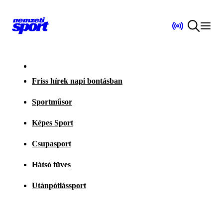
Friss hírek napi bontásban
Sportműsor
Képes Sport
Csupasport
Hátsó füves
Utánpótlássport