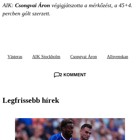
AIK:
Csongvai Áron
végigjátszotta a mérkőzést, a 45+4.
percben gólt szerzett.
Västeras
AIK Stockholm
Csongvai Áron
Allsvenskan
2 KOMMENT
Legfrissebb hírek