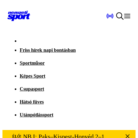
Friss hírek napi bontásban
Sportműsor
Képes Sport
Csupasport
Hátsó füves
Utánpótlássport
NB I: Paks–Kispest-Honvéd 2–1
ÉLŐ!