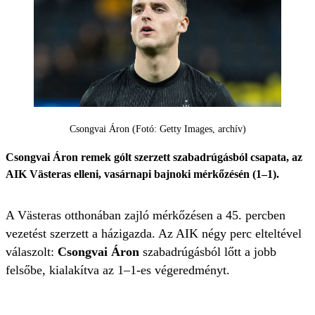
Csongvai Áron (Fotó: Getty Images, archív)
Csongvai Áron remek gólt szerzett szabadrúgásból csapata, az
AIK Västeras elleni, vasárnapi bajnoki mérkőzésén (1–1).
A Västeras otthonában zajló mérkőzésen a 45. percben
vezetést szerzett a házigazda. Az AIK négy perc elteltével
válaszolt:
Csongvai Áron
szabadrúgásból lőtt a jobb
felsőbe, kialakítva az 1–1-es végeredményt.