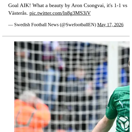
Goal AIK! What a beauty by Aron Csongvai, it's 1-1 vs
Västerås.
pic.twitter.com/ln8g3MS3iV
— Swedish Football News (@SwefootballEN)
May 17, 2026