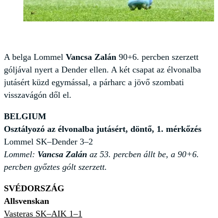
A belga Lommel
Vancsa Zalán
90+6. percben szerzett
góljával nyert a Dender ellen. A két csapat az élvonalba
jutásért küzd egymással, a párharc a jövő szombati
visszavágón dől el.
BELGIUM
Osztályozó az élvonalba jutásért, döntő, 1. mérkőzés
Lommel SK–Dender 3–2
Lommel:
Vancsa Zalán
az 53. percben állt be, a 90+6.
percben győztes gólt szerzett.
SVÉDORSZÁG
Allsvenskan
Vasteras SK–AIK 1–1