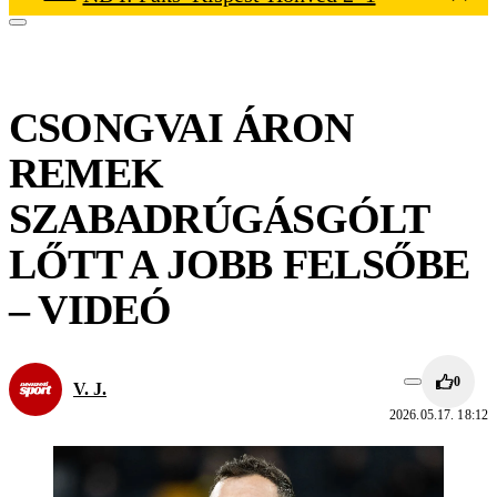
CSONGVAI ÁRON
REMEK
SZABADRÚGÁSGÓLT
LŐTT A JOBB FELSŐBE
– VIDEÓ
0
V. J.
2026.05.17. 18:12