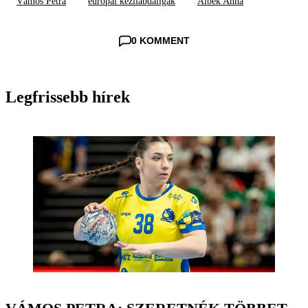
Vámos Petra
európai kézilabdaligák
Albek Anna
0 KOMMENT
Legfrissebb hírek