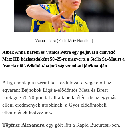
Vámos Petra (Fotó: Metz Handball)
Albek Anna három és Vámos Petra egy góljával a címvédő
Metz HB házigazdaként 50–25-re megverte a Stella St.-Maurt a
francia női kézilabda-bajnokság szombati játéknapján.
A liga honlapja szerint két fordulóval a vége előtt az
egyaránt Bajnokok Ligája-elődöntős Metz és Brest
Bretagne 70-70 ponttal áll a tabella élén, de az egymás
elleni eredmények utóbbinak, a Győr elődöntőbeli
ellenfelének kedveznek.
Töpfner Alexandra
egy gólt lőtt a Rapid Bucuresti-ben,