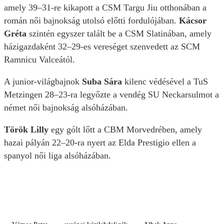
amely 39–31-re kikapott a CSM Targu Jiu otthonában a
román női bajnokság utolsó előtti fordulójában.
Kácsor
Gréta
szintén egyszer talált be a CSM Slatinában, amely
házigazdaként 32–29-es vereséget szenvedett az SCM
Ramnicu Valceától.
A junior-világbajnok
Suba Sára
kilenc védésével a TuS
Metzingen 28–23-ra legyőzte a vendég SU Neckarsulmot a
német női bajnokság alsóházában.
Török Lilly
egy gólt lőtt a CBM Morvedrében, amely
hazai pályán 22–20-ra nyert az Elda Prestigio ellen a
spanyol női liga alsóházában.