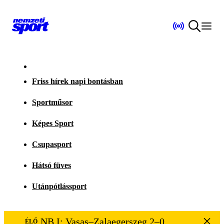
Friss hírek napi bontásban
Sportműsor
Képes Sport
Csupasport
Hátsó füves
Utánpótlássport
NB I: Vasas–Zalaegerszeg 2–0
ÉLŐ