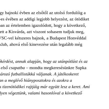
gy bajnoki évben az elsőtől az utolsó fordulóig a
es évében az addigi legjobb helyezést, az ötödiket
an az értelemben igazolódott, hogy a következő,
tt a Kisvárda, azt viszont sohasem tudjuk meg,
DVSC-vel kétszeres bajnok, a Budapest Honvéddal
klub, ahová első kinevezése után legalább még
kérdést, annak alapján, hogy az utánpótlást és az
z első csapatba
– mondta megkeresésünkre Supka
rozó futballistákká váljanak. A játékoskeret
an a meglévő hiányposztokra és azokra a
 tizenötödikei rajtjáig már együtt lesz a keret. Ami
elyen végeztünk, valami hasonlóval a következő