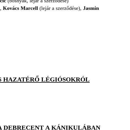
icic
(bosnyák, lejár a szerződése)
),
Kovács Marcell
(lejár a szerződése),
Jasmin
S HAZATÉRŐ LÉGIÓSOKRÓL
A DEBRECENT A KÁNIKULÁBAN