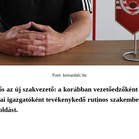
Fotó: kisvardafc.hu
s az új szakvezető: a korábban vezetőedzőként 
i igazgatóként tevékenykedő rutinos szakember,
ldást.