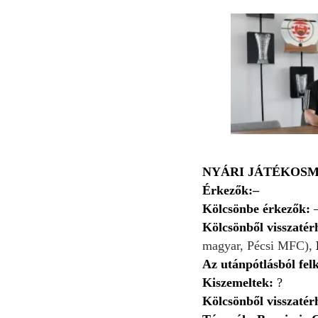
NYÁRI JÁTÉKOSM
Érkezők:–
Kölcsönbe érkezők:
Kölcsönből visszatér
magyar, Pécsi MFC),
Az utánpótlásból felk
Kiszemeltek:
?
Kölcsönből visszatér