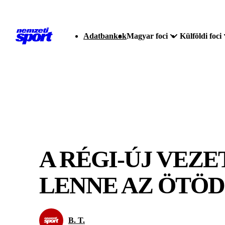
Adatbankok
Magyar foci
Külföldi foci
A RÉGI-ÚJ VEZ
LENNE AZ ÖTÖD
B. T.