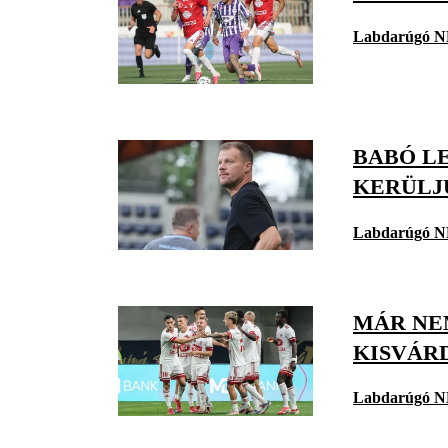
Labdarúgó N
BABÓ L
KERÜLJÜ
Labdarúgó N
MÁR NE
KISVÁR
Labdarúgó N