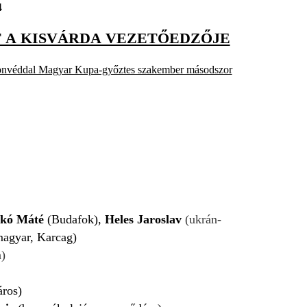
4
T A KISVÁRDA VEZETŐEDZŐJE
onvéddal Magyar Kupa-győztes szakember másodszor
kó Máté
(Budafok),
Heles Jaroslav
(ukrán-
agyar, Karcag)
)
áros)