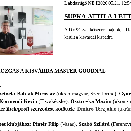
Labdarúgó NB I
2026.05.21. 12:5
SUPKA ATTILA LET
A DVSC-vel kétszeres bajnok, a H
került a kisvárdai kispadra.
OZGÁS A KISVÁRDA MASTER GOODNÁL
–
hetnek: Babják Miroslav
(
ukrán-magyar, Szentlőrinc),
Gyur
Körmendi Kevin
(Tiszakécske),
Osztrovka Maxim
(ukrán-m
erültek/profi szerződést kötöttek:
Dmitro Terzjohlo
(ukrán
het klubjához: Pintér Filip
(Vasas),
Szabó Szilárd
(Ferencv