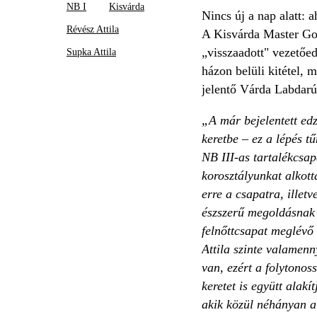
NB I
Kisvárda
Nincs új a nap alatt: 
Révész Attila
A Kisvárda Master Goo
„visszaadott" vezetőed
Supka Attila
házon belüli kitétel, 
jelentő Várda Labdarú
„A már bejelentett edz
keretbe – ez a lépés t
NB III-as tartalékcsa
korosztályunkat alkott
erre a csapatra, illet
észszerű megoldásnak t
felnőttcsapat meglévő 
Attila szinte valamenn
van, ezért a folytonos
keretet is együtt alak
akik közül néhányan a