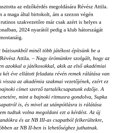
lasztotta az edzőkérdés megoldására Révész Attila.
 a maga által birtokolt, ám a szezon végén
 rutinos szakvezetőre már csak azért is helyes a
vonalban, 2024 nyarától pedig a klub hátországát
mostanáig.
 bázisunkból minél több játékost építsünk be a
Révész Attila.
– Nagy örömünkre szolgált, hogy az
n azokkal a játékosokkal, akik az első akadémiai
a két éve ellátott feladata révén remek rálátása van
uk vissza az akadémia szakmai vezetőjének, ezért ez
bajnoki címet szerző tartalékcsapatunk edzője. A
menetére, mint a bajnoki ritmusra gondolva, Supka
apatról is, és mivel az utánpótlásra is rálátása
nem tudtuk volna megoldani ezt a kérdést. Az új
andókra és az NB III-as csapatból felkerültekre,
bben az NB II-ben is lehetőséghez juthatnak.