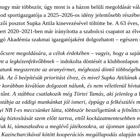
ahogy már többször, úgy most is a házon belüli megoldását vá
d sportigazgatója a 2025–2026-os idény jelentősebb részében
zői posztot Supka Attila kinevezésével töltötte be. A 63 éves,
mert 2020–2021-ben már irányította a szabolcsi csapatot az él
gó Akadémia szakmai igazgatójaként dolgozhatott – egészen 
őcsere megoldására, a célok érdekében – vagyis, hogy a saját
űnt a legkézenfekvőbbnek
– indokolta döntését a klubhonlapon 
patunk megszerezte az aranyérmet, méghozzá döntő többségébe
ák. Az ő beépítésük prioritást élvez, és mivel Supka Attilának 
ve korábban kiválóan dolgozott nálunk, és nem véletlenül hívt
űnt. A stábhoz csatlakozik még Törtei Tamás, aki jelenleg a 
stábja az eddigi munkánkat jól ismeri, éppúgy a felkészülés 
yi NB I-es meccsünket látta, többször beszélgettünk a felnőttcs
ság biztosítását szem előtt tartva, ettől kockázatmentesebben 
ítjuk ki, támaszkodva a meglévő játékosokra, az újonnan igazol
 Kazincbarcikával kötött kooperációs megállapodás alapján tö