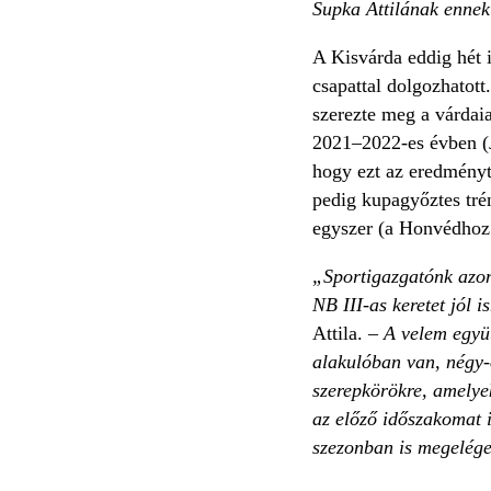
Supka Attilának ennek 
A Kisvárda eddig hét i
csapattal dolgozhatott
szerezte meg a várdai
2021–2022-es évben (J
hogy ezt az eredményt
pedig kupagyőztes tré
egyszer (a Honvédhoz k
„Sportigazgatónk azon 
NB III-as keretet jól 
Attila.
– A velem együt
alakulóban van, négy-
szerepkörökre, amelyek
az előző időszakomat i
szezonban is megelég