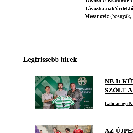
Távozók: Branimir C
Távozhatnak/érdekl
Mesanovic
(bosnyák, 
Legfrissebb hírek
NB I: 
SZÓLT A
Labdarúgó N
AZ ÚJP