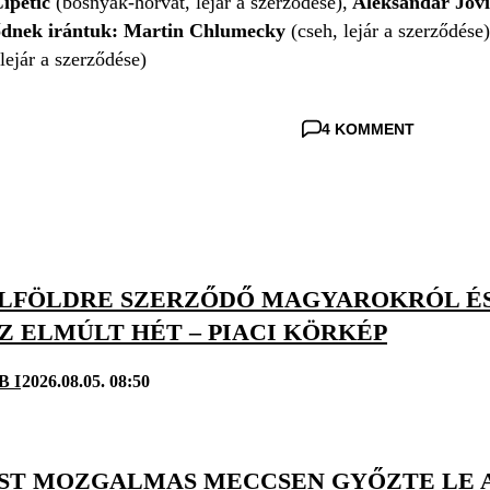
ipetic
(bosnyák-horvát, lejár a szerződése),
Aleksandar Jov
ődnek irántuk: Martin Chlumecky
(cseh, lejár a szerződése
lejár a szerződése)
4 KOMMENT
KÜLFÖLDRE SZERZŐDŐ MAGYAROKRÓL É
Z ELMÚLT HÉT – PIACI KÖRKÉP
B I
2026.08.05. 08:50
EST MOZGALMAS MECCSEN GYŐZTE LE 