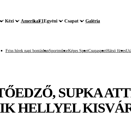
Kézi
Amerika
F1
Egyéni
Csapat
Galéria
Friss hírek napi bontásban
Sportműsor
Képes Sport
Csupasport
Hátsó füves
Utá
ETŐEDZŐ, SUPKA AT
IK HELLYEL KISVÁ