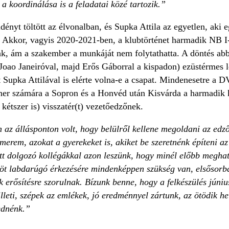
a koordinálása is a feladatai közé tartozik.”
dényt töltött az élvonalban, és Supka Attila az egyetlen, aki e
. Akkor, vagyis 2020-2021-ben, a klubtörténet harmadik NB I-
ak, ám a szakember a munkáját nem folytathatta. A döntés abb
oao Janeiróval, majd Erős Gáborral a kispadon) ezüstérmes le
 Supka Attilával is elérte volna-e a csapat. Mindenesetre a 
ner számára a Sopron és a Honvéd után Kisvárda a harmadik 
étszer is) visszatér(t) vezetőedzőnek.
az állásponton volt, hogy belülről kellene megoldani az edző
ismerem, azokat a gyerekeket is, akiket be szeretnénk építeni a
t dolgozó kollégákkal azon leszünk, hogy minél előbb meghatá
öt labdarúgó érkezésére mindenképpen szükség van, elsősorb
 erősítésre szorulnak. Bízunk benne, hogy a felkészülés június
lleti, szépek az emlékek, jó eredménnyel zártunk, az ötödik h
ednénk.”