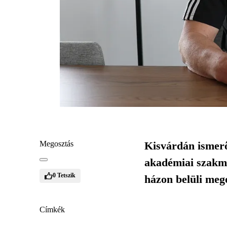
Megosztás
Kisvárdán ismerő
akadémiai szakma
0
Tetszik
házon belüli mego
Címkék