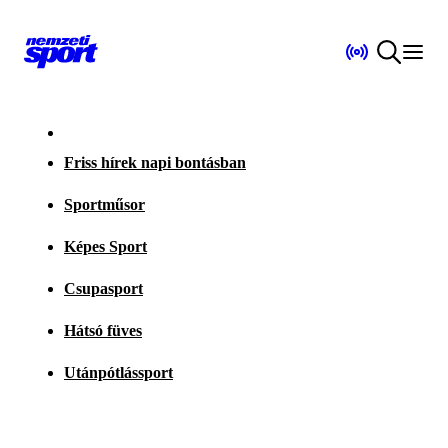
Friss hírek napi bontásban
Sportműsor
Képes Sport
Csupasport
Hátsó füves
Utánpótlássport