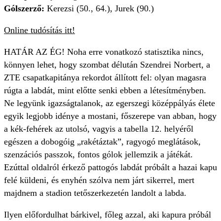
Gólszerző:
Kerezsi (50., 64.), Jurek (90.)
Online tudósítás itt!
HATÁR AZ ÉG! Noha erre vonatkozó statisztika nincs,
könnyen lehet, hogy szombat délután Szendrei Norbert, a
ZTE csapatkapitánya rekordot állított fel: olyan magasra
rúgta a labdát, mint előtte senki ebben a létesítményben.
Ne legyünk igazságtalanok, az egerszegi középpályás élete
egyik legjobb idénye a mostani, főszerepe van abban, hogy
a kék-fehérek az utolsó, vagyis a tabella 12. helyéről
egészen a dobogóig „rakétáztak”, ragyogó meglátások,
szenzációs passzok, fontos gólok jellemzik a játékát.
Ezúttal oldalról érkező pattogós labdát próbált a hazai kapu
felé küldeni, és enyhén szólva nem járt sikerrel, mert
majdnem a stadion tetőszerkezetén landolt a labda.
Ilyen előfordulhat bárkivel, főleg azzal, aki kapura próbál