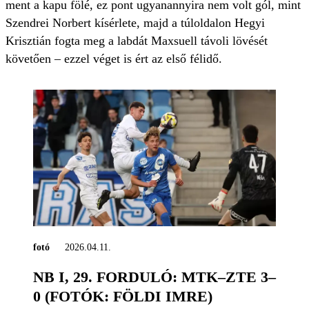
ment a kapu fölé, ez pont ugyanannyira nem volt gól, mint
Szendrei Norbert kísérlete, majd a túloldalon Hegyi
Krisztián fogta meg a labdát Maxsuell távoli lövését
követően – ezzel véget is ért az első félidő.
fotó
2026.04.11.
NB I, 29. FORDULÓ: MTK–ZTE 3–
0 (FOTÓK: FÖLDI IMRE)