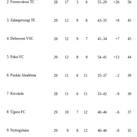
2. Ferencvárosi TC
28
17
5
6
55–29
+26
56
3. Zalaegerszegi TE
29
12
9
8
43–35
+8
45
4. Debreceni VSC
28
12
9
7
41–34
+7
45
5. Paksi FC
29
12
8
9
54–41
+13
44
6. Puskás Akadémia
28
11
6
11
35–37
–2
39
7. Kisvárda
28
11
6
11
33–42
–9
39
8. Újpest FC
29
10
7
12
40–46
–6
37
9. Nyíregyháza
29
9
8
12
40–46
–6
35