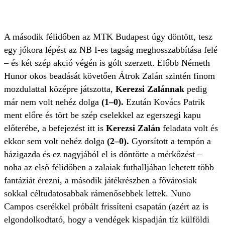
A második félidőben az MTK Budapest úgy döntött, tesz
egy jókora lépést az NB I-es tagság meghosszabbítása felé
– és két szép akció végén is gólt szerzett. Előbb Németh
Hunor okos beadását követően Átrok Zalán szintén finom
mozdulattal középre játszotta,
Kerezsi Zalánnak
pedig
már nem volt nehéz dolga
(1–0).
Ezután Kovács Patrik
ment előre és tört be szép cselekkel az egerszegi kapu
előterébe, a befejezést itt is
Kerezsi Zalán
feladata volt és
ekkor sem volt nehéz dolga
(2–0).
Gyorsított a tempón a
házigazda és ez nagyjából el is döntötte a mérkőzést –
noha az első félidőben a zalaiak futballjában lehetett több
fantáziát érezni, a második játékrészben a fővárosiak
sokkal céltudatosabbak rámenősebbek lettek. Nuno
Campos cserékkel próbált frissíteni csapatán (azért az is
elgondolkodtató, hogy a vendégek kispadján tíz külföldi