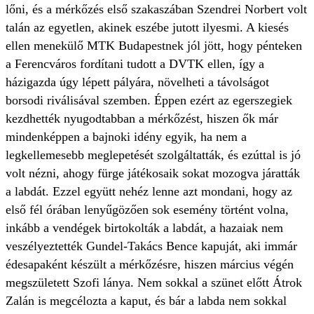
lőni, és a mérkőzés első szakaszában Szendrei Norbert volt
talán az egyetlen, akinek eszébe jutott ilyesmi. A kiesés
ellen menekülő MTK Budapestnek jól jött, hogy pénteken
a Ferencváros fordítani tudott a DVTK ellen, így a
házigazda úgy lépett pályára, növelheti a távolságot
borsodi riválisával szemben. Éppen ezért az egerszegiek
kezdhették nyugodtabban a mérkőzést, hiszen ők már
mindenképpen a bajnoki idény egyik, ha nem a
legkellemesebb meglepetését szolgáltatták, és ezúttal is jó
volt nézni, ahogy fürge játékosaik sokat mozogva járatták
a labdát. Ezzel együtt nehéz lenne azt mondani, hogy az
első fél órában lenyűgözően sok esemény történt volna,
inkább a vendégek birtokolták a labdát, a hazaiak nem
veszélyeztették Gundel-Takács Bence kapuját, aki immár
édesapaként készült a mérkőzésre, hiszen március végén
megszületett Szofi lánya. Nem sokkal a szünet előtt Átrok
Zalán is megcélozta a kaput, és bár a labda nem sokkal