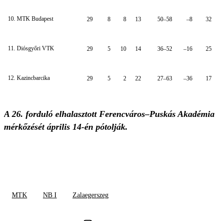
10. MTK Budapest
29
8
8
13
50–58
–8
32
11. Diósgyőri VTK
29
5
10
14
36–52
–16
25
12. Kazincbarcika
29
5
2
22
27–63
–36
17
A 26. forduló elhalasztott Ferencváros–Puskás Akadémia
mérkőzését április 14-én pótolják.
MTK
NB I
Zalaegerszeg