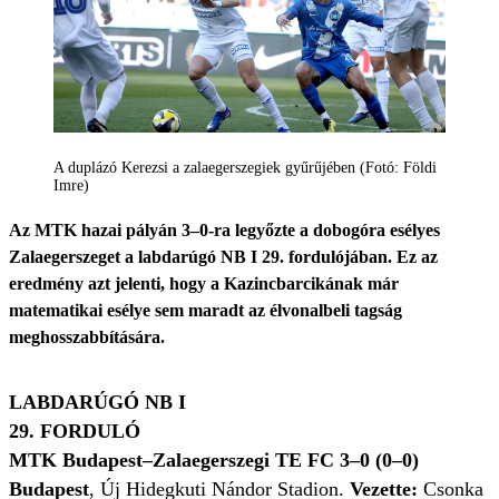
A duplázó Kerezsi a zalaegerszegiek gyűrűjében (Fotó: Földi
Imre)
Az MTK hazai pályán 3–0-ra legyőzte a dobogóra esélyes
Zalaegerszeget a labdarúgó NB I 29. fordulójában. Ez az
eredmény azt jelenti, hogy a Kazincbarcikának már
matematikai esélye sem maradt az élvonalbeli tagság
meghosszabbítására.
LABDARÚGÓ NB I
29. FORDULÓ
MTK Budapest–Zalaegerszegi TE FC 3–0 (0–0)
Budapest
, Új Hidegkuti Nándor Stadion.
Vezette:
Csonka