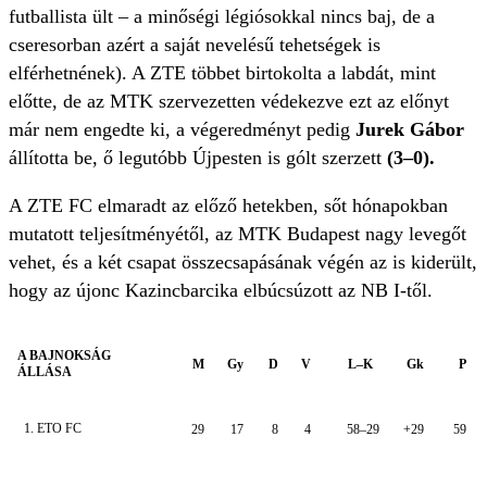
futballista ült – a minőségi légiósokkal nincs baj, de a
cseresorban azért a saját nevelésű tehetségek is
elférhetnének). A ZTE többet birtokolta a labdát, mint
előtte, de az MTK szervezetten védekezve ezt az előnyt
már nem engedte ki, a végeredményt pedig
Jurek Gábor
állította be, ő legutóbb Újpesten is gólt szerzett
(3–0).
A ZTE FC elmaradt az előző hetekben, sőt hónapokban
mutatott teljesítményétől, az MTK Budapest nagy levegőt
vehet, és a két csapat összecsapásának végén az is kiderült,
hogy az újonc Kazincbarcika elbúcsúzott az NB I-től.
A BAJNOKSÁG
M
Gy
D
V
L–K
Gk
P
ÁLLÁSA
1. ETO FC
29
17
8
4
58–29
+29
59