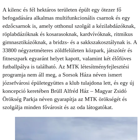
A kilenc és fél hektáros területen épült egy ötezer fő
befogadására alkalmas multifunkcionális csarnok és egy
edzőcsarnok is, amely otthonul szolgál a kézilabdázóknak,
röplabdázóknak és kosarasoknak, kardvívóknak, ritmikus
gimnasztikázóknak, a bridzs- és a sakkszakosztálynak is. A
33800 négyzetméteres zöldfelületen közpark, játszótér és
fitneszpark egyaránt helyet kapott, valamint két élőfüves
futballpálya is található. Az MTK létesítményfejlesztési
programja nem áll meg, a Sorsok Háza néven ismert
józsefvárosi épületegyüttes a klub tulajdona lett, és egy új
koncepció keretében Brüll Alfréd Ház – Magyar Zsidó
Örökség Parkja néven gyarapítja az MTK örökségét és
szolgálja minden fővárosit és az oda látogatókat.