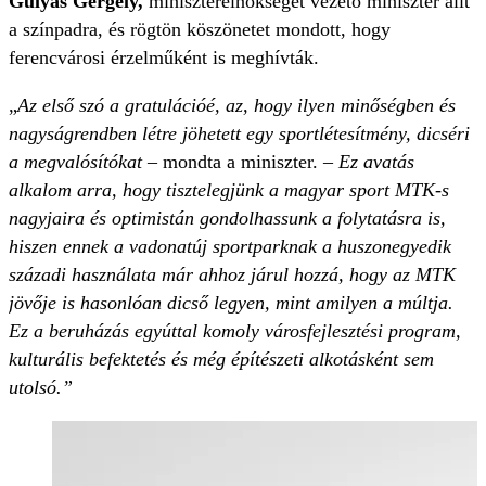
Gulyás Gergely,
miniszterelnökséget vezető miniszter állt
a színpadra, és rögtön köszönetet mondott, hogy
ferencvárosi érzelműként is meghívták.
„
Az első szó a gratulációé, az, hogy ilyen minőségben és
nagyságrendben létre jöhetett egy sportlétesítmény, dicséri
a megvalósítókat
– mondta a miniszter.
– Ez avatás
alkalom arra, hogy tisztelegjünk a magyar sport MTK-s
nagyjaira és optimistán gondolhassunk a folytatásra is,
hiszen ennek a vadonatúj sportparknak a huszonegyedik
századi használata már ahhoz járul hozzá, hogy az MTK
jövője is hasonlóan dicső legyen, mint amilyen a múltja.
Ez a beruházás egyúttal komoly városfejlesztési program,
kulturális befektetés és még építészeti alkotásként sem
utolsó.”