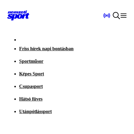
Friss hírek napi bontásban
Sportműsor
Képes Sport
Csupasport
Hátsó füves
Utánpótlássport