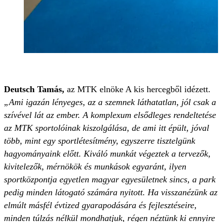
Deutsch Tamás,
az MTK elnöke A kis hercegből idézett.
„Ami igazán lényeges, az a szemnek láthatatlan, jól csak a
szívével lát az ember. A komplexum elsődleges rendeltetése
az MTK sportolóinak kiszolgálása, de ami itt épült, jóval
több, mint egy sportlétesítmény, egyszerre tisztelgünk
hagyományaink előtt. Kiváló munkát végeztek a tervezők,
kivitelezők, mérnökök és munkások egyaránt, ilyen
sportközpontja egyetlen magyar egyesületnek sincs, a park
pedig minden látogató számára nyitott. Ha visszanézünk az
elmúlt másfél évtized gyarapodására és fejlesztéseire,
minden túlzás nélkül mondhatjuk, régen néztünk ki ennyire