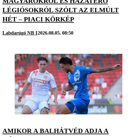
MAGYAROKRÓL ÉS HAZATÉRŐ
LÉGIÓSOKRÓL SZÓLT AZ ELMÚLT
HÉT – PIACI KÖRKÉP
Labdarúgó NB I
2026.08.05. 08:50
AMIKOR A BALHÁTVÉD ADJA A