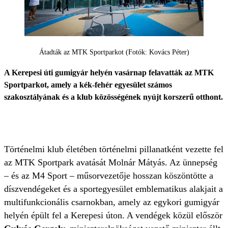
Átadták az MTK Sportparkot (Fotók: Kovács Péter)
A Kerepesi úti gumigyár helyén vasárnap felavatták az MTK
Sportparkot, amely a kék-fehér egyesület számos
szakosztályának és a klub közösségének nyújt korszerű otthont.
Történelmi klub életében történelmi pillanatként vezette fel
az MTK Sportpark avatását Molnár Mátyás. Az ünnepség
– és az M4 Sport – műsorvezetője hosszan köszöntötte a
díszvendégeket és a sportegyesület emblematikus alakjait a
multifunkcionális csarnokban, amely az egykori gumigyár
helyén épült fel a Kerepesi úton. A vendégek közül először