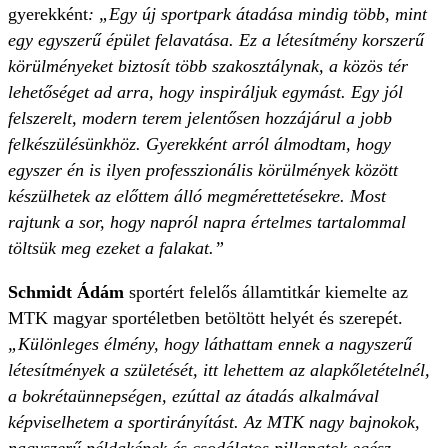
gyerekként
: „Egy új sportpark átadása mindig több, mint
egy egyszerű épület felavatása. Ez a létesítmény korszerű
körülményeket biztosít több szakosztálynak, a közös tér
lehetőséget ad arra, hogy inspiráljuk egymást. Egy jól
felszerelt, modern terem jelentősen hozzájárul a jobb
felkészülésünkhöz. Gyerekként arról álmodtam, hogy
egyszer én is ilyen professzionális körülmények között
készülhetek az előttem álló megmérettetésekre. Most
rajtunk a sor, hogy napról napra értelmes tartalommal
töltsük meg ezeket a falakat.”
Schmidt Ádám
sportért felelős államtitkár kiemelte az
MTK magyar sportéletben betöltött helyét és szerepét.
„Különleges élmény, hogy láthattam ennek a nagyszerű
létesítmények a születését, itt lehettem az alapkőletételnél,
a bokrétaünnepségen, ezúttal az átadás alkalmával
képviselhetem a sportirányítást. Az MTK nagy bajnokok,
nagyszerű példaképek és csodálatos pillanatok egész