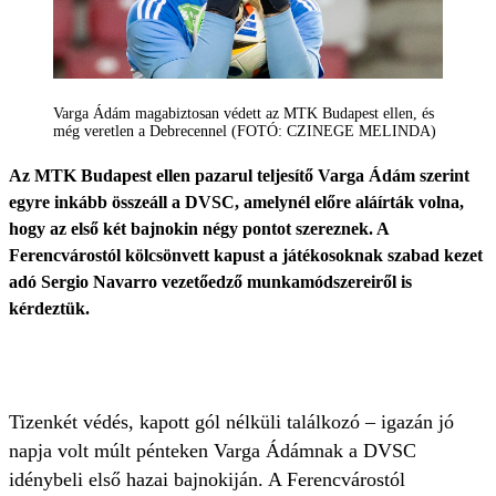
Varga Ádám magabiztosan védett az MTK Budapest ellen, és
még veretlen a Debrecennel (FOTÓ: CZINEGE MELINDA)
Az MTK Budapest ellen pazarul teljesítő Varga Ádám szerint
egyre inkább összeáll a DVSC, amelynél előre aláírták volna,
hogy az első két bajnokin négy pontot szereznek. A
Ferencvárostól kölcsönvett kapust a játékosoknak szabad kezet
adó Sergio Navarro vezetőedző munkamódszereiről is
kérdeztük.
Tizenkét védés, kapott gól nélküli találkozó – igazán jó
napja volt múlt pénteken Varga Ádámnak a DVSC
idénybeli első hazai bajnokiján. A Ferencvárostól