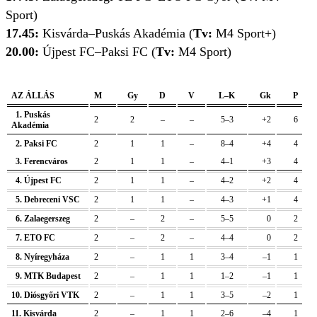
Sport)
17.45:
Kisvárda–Puskás Akadémia (
Tv:
M4 Sport+)
20.00:
Újpest FC–Paksi FC (
Tv:
M4 Sport)
AZ ÁLLÁS
M
Gy
D
V
L–K
Gk
P
1. Puskás
2
2
–
–
5–3
+2
6
Akadémia
2. Paksi FC
2
1
1
–
8–4
+4
4
3. Ferencváros
2
1
1
–
4–1
+3
4
4. Újpest FC
2
1
1
–
4–2
+2
4
5. Debreceni VSC
2
1
1
–
4–3
+1
4
6. Zalaegerszeg
2
–
2
–
5–5
0
2
7. ETO FC
2
–
2
–
4–4
0
2
8. Nyíregyháza
2
–
1
1
3–4
–1
1
9. MTK Budapest
2
–
1
1
1–2
–1
1
10. Diósgyőri VTK
2
–
1
1
3–5
–2
1
11. Kisvárda
2
–
1
1
2–6
–4
1