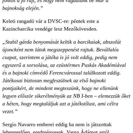
fontos a jó rajt, és hogy nem ragadtunk be már a
bajnokság elején.”
Keleti rangadó vár a DVSC-re: péntek este a
Kazincbarcika vendége lesz Mezőkövesden.
„Stabil gárda benyomását keltik a barcikaiak, abszolút
újoncként nem látok megszeppenést rajtuk. Bevállalós
csapat, szerintem a játéka is jó volt eddig, pedig nem
egyszerű a sorsolása, az ezüstérmes Puskás Akadémiával
és a bajnoki címvédő Ferencvárossal találkozott eddig.
Játékosai biztosan megfeszülnek az első bajnoki
pontjaikért, de mindent megteszünk, hogy ne ellenünk
legyen először sikerélményük az NB I-ben – elemezzük őket
a héten, hogy megtaláljuk azt a játékstílust, ami célra
vezet.”
Sergio Navarro emberei eddig ha nem is játszottak
lehengerlően, eredményesek. Varga Ádámot arról