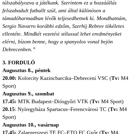
túlszabályozva a játékunk. Szerintem ez a hozzáállás
felszabadult futballt szül, ami által különösen a
támadóharmadban lévők teljesedhetnek ki. Mondhatnám,
Sergio Navarro korábbi edzőm, Szerhij Rebrov tökéletes
ellentéte. Mindkét vezetési stílussal lehet eredményeket
elérni, bízom benne, hogy a spanyolos vonal bejön
Debrecenben.”
3. FORDULÓ
Augusztus 8., péntek
20.00:
Kolorcity Kazincbarcika–Debreceni VSC (
Tv:
M4
Sport)
Augusztus 9., szombat
17.45:
MTK Budapest–Diósgyőri VTK (
Tv:
M4 Sport)
20.15
: Nyíregyháza Spartacus–Ferencvárosi TC (
Tv:
M4
Sport)
Augusztus 10., vasárnap
17.45:
Zalaegerszegi TE FC–ETO FC Győr (
Tv:
M4