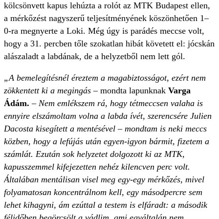
kölcsönvett kapus lehúzta a rolót az MTK Budapest ellen,
a mérkőzést nagyszerű teljesítményének köszönhetően 1–
0-ra megnyerte a Loki. Még úgy is parádés meccse volt,
hogy a 31. percben tőle szokatlan hibát követett el: jócskán
alászaladt a labdának, de a helyzetből nem lett gól.
„A bemelegítésnél éreztem a magabiztosságot, ezért nem
zökkentett ki a megingás
– mondta lapunknak
Varga
Ádám.
– Nem emlékszem rá, hogy tétmeccsen valaha is
ennyire elszámoltam volna a labda ívét, szerencsére Julien
Dacosta kisegített a mentésével – mondtam is neki meccs
közben, hogy a lefújás után egyen-igyon bármit, fizetem a
számlát. Ezután sok helyzetet dolgozott ki az MTK,
kapusszemmel kifejezetten nehéz kilencven perc volt.
Általában mentálisan visel meg egy-egy mérkőzés, mivel
folyamatosan koncentrálnom kell, egy másodpercre sem
lehet kihagyni, ám ezúttal a testem is elfáradt: a második
félidőben begörcsölt a vádlim, ami egyáltalán nem