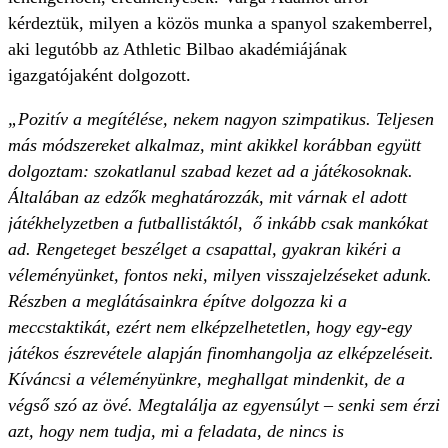
kérdeztük, milyen a közös munka a spanyol szakemberrel,
aki legutóbb az Athletic Bilbao akadémiájának
igazgatójaként dolgozott.
„Pozitív a megítélése, nekem nagyon szimpatikus. Teljesen
más módszereket alkalmaz, mint akikkel korábban együtt
dolgoztam: szokatlanul szabad kezet ad a játékosoknak.
Általában az edzők meghatározzák, mit várnak el adott
játékhelyzetben a futballistáktól, ő inkább csak mankókat
ad. Rengeteget beszélget a csapattal, gyakran kikéri a
véleményünket, fontos neki, milyen visszajelzéseket adunk.
Részben a meglátásainkra építve dolgozza ki a
meccstaktikát, ezért nem elképzelhetetlen, hogy egy-egy
játékos észrevétele alapján finomhangolja az elképzeléseit.
Kíváncsi a véleményünkre, meghallgat mindenkit, de a
végső szó az övé. Megtalálja az egyensúlyt – senki sem érzi
azt, hogy nem tudja, mi a feladata, de nincs is