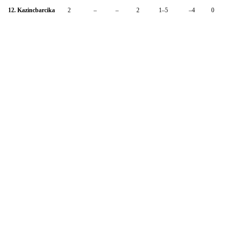
12. Kazincbarcika
2
–
–
2
1–5
–4
0