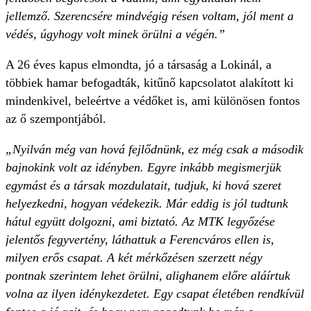
jellemző. Szerencsére mindvégig résen voltam, jól ment a
védés, úgyhogy volt minek örülni a végén.”
A 26 éves kapus elmondta, jó a társaság a Lokinál, a
többiek hamar befogadták, kitűnő kapcsolatot alakított ki
mindenkivel, beleértve a védőket is, ami különösen fontos
az ő szempontjából.
„Nyilván még van hová fejlődnünk, ez még csak a második
bajnokink volt az idényben. Egyre inkább megismerjük
egymást és a társak mozdulatait, tudjuk, ki hová szeret
helyezkedni, hogyan védekezik. Már eddig is jól tudtunk
hátul együtt dolgozni, ami biztató. Az MTK legyőzése
jelentős fegyvertény, láthattuk a Ferencváros ellen is,
milyen erős csapat. A két mérkőzésen szerzett négy
pontnak szerintem lehet örülni, alighanem előre aláírtuk
volna az ilyen idénykezdetet. Egy csapat életében rendkívül