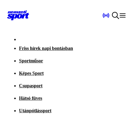
Friss hírek napi bontásban
Sportműsor
Képes Sport
Csupasport
Hátsó füves
Utánpótlássport